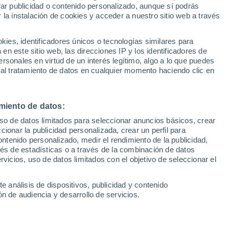
Sel
rar publicidad o contenido personalizado, aunque sí podrás
UEFA Champions League
 la instalación de cookies y acceder a nuestro sitio web a través
Can
e está destapando como uno de los
Resultados
Clasificacion
Fút
de Europa con la elástica del Porto. El de
es, identificadores únicos o tecnologías similares para
UEFA Europa League
n este sitio web, las direcciones IP y los identificadores de
1ª 
nción de varios clubes europeos; aunque
Resultados
Clasificacion
rsonales en virtud de un interés legítimo, algo a lo que puedes
ra la carrera por su fichaje. Ahora, el FC
 al tratamiento de datos en cualquier momento haciendo clic en
 la situación del futbolista; y no descarta
ofensiva en verano
miento de datos:
uso de datos limitados para seleccionar anuncios básicos, crear
ccionar la publicidad personalizada, crear un perfil para
ontenido personalizado, medir el rendimiento de la publicidad,
vés de estadísticas o a través de la combinación de datos
rvicios, uso de datos limitados con el objetivo de seleccionar el
e análisis de dispositivos, publicidad y contenido
n de audiencia y desarrollo de servicios.