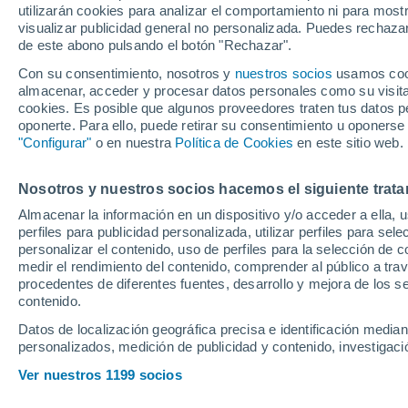
utilizarán cookies para analizar el comportamiento ni para most
visualizar publicidad general no personalizada. Puedes rechazar
de este abono pulsando el botón "Rechazar".
Samu Omorodion Aghehowa s
delanteros más prometedores 
Con su consentimiento, nosotros y
nuestros socios
usamos cooki
almacenar, acceder y procesar datos personales como su visita e
Melilla está llamando la ate
cookies. Es posible que algunos proveedores traten tus datos pe
parece que el Aston Villa lide
oponerte. Para ello, puede retirar su consentimiento u oponerse
"Configurar"
o en nuestra
Política de Cookies
en este sitio web.
Barcelona se ha interesado en
sumar una nueva pieza a la 
Nosotros y nuestros socios hacemos el siguiente trata
Almacenar la información en un dispositivo y/o acceder a ella, 
perfiles para publicidad personalizada, utilizar perfiles para sele
personalizar el contenido, uso de perfiles para la selección de c
medir el rendimiento del contenido, comprender al público a tra
procedentes de diferentes fuentes, desarrollo y mejora de los se
contenido.
Datos de localización geográfica precisa e identificación mediant
personalizados, medición de publicidad y contenido, investigació
Ver nuestros 1199 socios