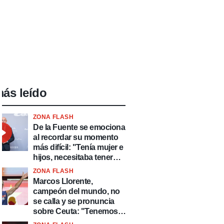
ás leído
ZONA FLASH
De la Fuente se emociona
al recordar su momento
más difícil: "Tenía mujer e
hijos, necesitaba tener
ingresos y volver al
ZONA FLASH
fútbol"
Marcos Llorente,
campeón del mundo, no
se calla y se pronuncia
sobre Ceuta: "Tenemos
que defender nuestro