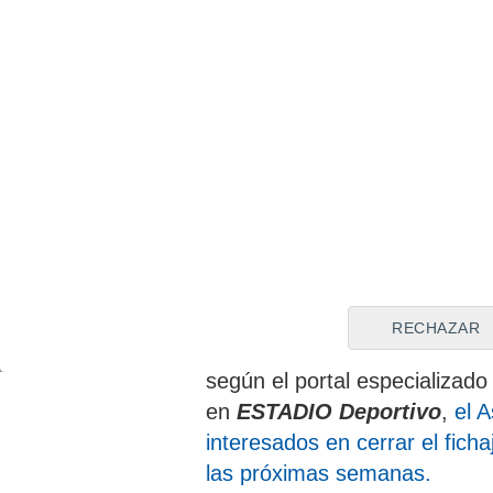
Duro
Atentos a Samu Omorodi
Samu, de 21 años, ha visto 
elástica del Porto. El delant
de los arietes más prometedo
goles
y
tres asistencias
esta
verano procedente del Atlét
millones de euros
; firmand
RECHAZAR
Aghehowa cuenta con un val
según el portal especializa
en
ESTADIO Deportivo
,
el 
interesados en cerrar el ficha
las próximas semanas.