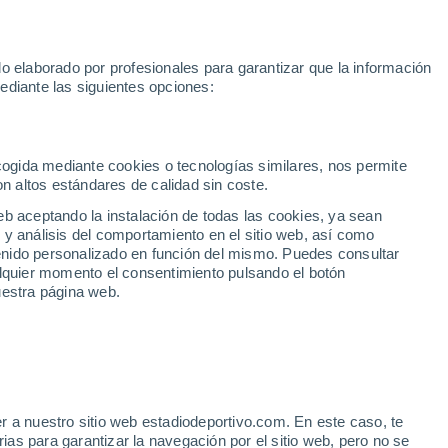
e Yamal
Mundial 2030
Isco
Luis de la Fuente
Rodri
Rafa J
o elaborado por profesionales para garantizar que la información
Fútbol
Motor
Tenis
Baloncest
ediante las siguientes opciones:
Motociclismo
ACB
Portadas
Laliga Hypermotion
Juegos Olímpicos
UEF
Tem
MotoGP
Resultados
Clasificación
Res
Dep
Euroliga
Opinión
Juegos Olímpicos de Invierno
AD Ceuta
Albacete
Cop
ecogida mediante cookies o tecnologías similares, nos permite
on altos estándares de calidad sin coste.
Burgos
Cádiz CF
Res
eb aceptando la instalación de todas las cookies, ya sean
CD Castellón
Celta Fortuna
Mun
 y análisis del comportamiento en el sitio web, así como
Córdoba CF
Eibar
Res
ntenido personalizado en función del mismo. Puedes consultar
alquier momento el consentimiento pulsando el botón
CD Eldense
FC Andorra
Fút
uestra página web.
Girona
Granada CF
Pre
Las Palmas
Leganés
Ser
Mallorca
Oviedo
Fic
Real Sociedad B
Real Valladolid
Sel
Sabadell
Real Sporting
r a nuestro sitio web estadiodeportivo.com. En este caso, te
Mun
fichaje de Samu Omorodion
as para garantizar la navegación por el sitio web, pero no se
Tenerife
UD Almería