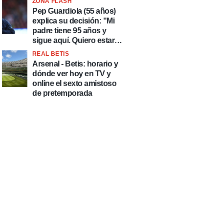
ZONA FLASH
país de delincuentes"
Pep Guardiola (55 años)
explica su decisión: "Mi
padre tiene 95 años y
sigue aquí. Quiero estar
más tiempo con él"
REAL BETIS
Arsenal - Betis: horario y
dónde ver hoy en TV y
online el sexto amistoso
de pretemporada