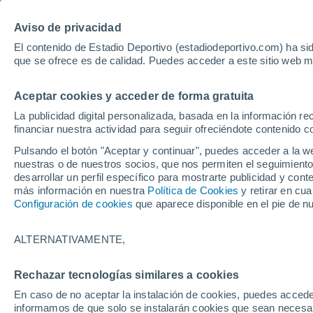
Hoy:
Lamin
Aviso de privacidad
El contenido de Estadio Deportivo (estadiodeportivo.com) ha sid
que se ofrece es de calidad. Puedes acceder a este sitio web m
Laliga EA Sports
Padel
Clasificación
Resultados
Ciclismo
Aceptar cookies y acceder de forma gratuita
UFC
Alavés
Athletic Club de Bilbao
La publicidad digital personalizada, basada en la información r
financiar nuestra actividad para seguir ofreciéndote contenido c
Atlético de Madrid
FC Barcelona
Pulsando el botón "Aceptar y continuar", puedes acceder a la w
Real Betis
Celta de Vigo
nuestras o de nuestros socios, que nos permiten el seguimiento
Deportivo de A Coruña
Elche
desarrollar un perfil específico para mostrarte publicidad y co
más información en nuestra
Política de Cookies
y retirar en cu
Espanyol
Getafe
Configuración de cookies
que aparece disponible en el pie de n
Levante UD
Málaga CF
Osasuna
Racing de Santander
ALTERNATIVAMENTE,
Rayo Vallecano
Real Madrid
Real Sociedad
Sevilla FC
Rechazar tecnologías similares a cookies
HOME
FÚTBOL
FC BARCELONA
Valencia CF
Villarreal CF
En caso de no aceptar la instalación de cookies, puedes accede
Cobra fuerza el 
informamos de que solo se instalarán cookies que sean necesari