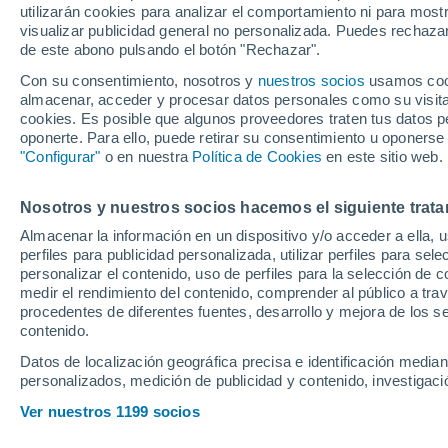
utilizarán cookies para analizar el comportamiento ni para most
visualizar publicidad general no personalizada. Puedes rechazar
de este abono pulsando el botón "Rechazar".
Durante la gira asiática del F
Marcus Rashford, ha compare
Con su consentimiento, nosotros y
nuestros socios
usamos cooki
almacenar, acceder y procesar datos personales como su visita e
pendiente inscripción en liga 
cookies. Es posible que algunos proveedores traten tus datos pe
oponerte. Para ello, puede retirar su consentimiento u oponerse
"Configurar"
o en nuestra
Política de Cookies
en este sitio web.
Nosotros y nuestros socios hacemos el siguiente trata
Almacenar la información en un dispositivo y/o acceder a ella, 
perfiles para publicidad personalizada, utilizar perfiles para sele
personalizar el contenido, uso de perfiles para la selección de c
medir el rendimiento del contenido, comprender al público a tra
procedentes de diferentes fuentes, desarrollo y mejora de los se
contenido.
Datos de localización geográfica precisa e identificación mediant
personalizados, medición de publicidad y contenido, investigació
Ver nuestros 1199 socios