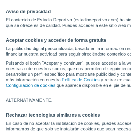
Hoy:
Yan Diomande
Aviso de privacidad
El contenido de Estadio Deportivo (estadiodeportivo.com) ha sid
que se ofrece es de calidad. Puedes acceder a este sitio web m
Laliga EA Sports
Padel
Clasificación
Resultados
Ciclismo
Aceptar cookies y acceder de forma gratuita
UFC
Alavés
Athletic Club de Bilbao
La publicidad digital personalizada, basada en la información r
financiar nuestra actividad para seguir ofreciéndote contenido c
Atlético de Madrid
FC Barcelona
Pulsando el botón "Aceptar y continuar", puedes acceder a la w
Real Betis
Celta de Vigo
nuestras o de nuestros socios, que nos permiten el seguimiento
Deportivo de A Coruña
Elche
desarrollar un perfil específico para mostrarte publicidad y co
más información en nuestra
Política de Cookies
y retirar en cu
Espanyol
Getafe
Configuración de cookies
que aparece disponible en el pie de n
Levante UD
Málaga CF
Osasuna
Racing de Santander
ALTERNATIVAMENTE,
Rayo Vallecano
Real Madrid
Real Sociedad
Sevilla FC
Rechazar tecnologías similares a cookies
HOME
FÚTBOL
FC BARCELONA
Valencia CF
Villarreal CF
En caso de no aceptar la instalación de cookies, puedes accede
Rashford habla so
informamos de que solo se instalarán cookies que sean necesari