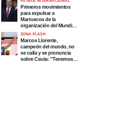
FÚTBOL INTERNACIONAL
fútbol"
Primeros movimientos
para expulsar a
Marruecos de la
organización del Mundial
2030
ZONA FLASH
Marcos Llorente,
campeón del mundo, no
se calla y se pronuncia
sobre Ceuta: "Tenemos
que defender nuestro
país de delincuentes"