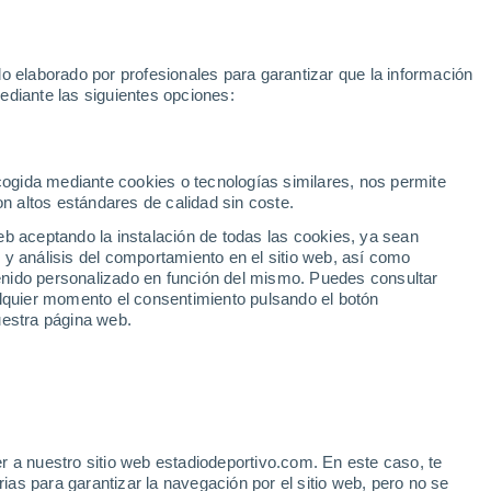
Mundial 2030
Lamine Yamal
Luis de la Fuente
Rodri
Rafa
o elaborado por profesionales para garantizar que la información
Fútbol
Motor
Tenis
Baloncest
ediante las siguientes opciones:
Motociclismo
ACB
Portadas
Laliga Hypermotion
Juegos Olímpicos
UEF
Tem
MotoGP
Resultados
Clasificación
Res
Dep
Euroliga
Opinión
Juegos Olímpicos de Invierno
AD Ceuta
Albacete
Cop
ecogida mediante cookies o tecnologías similares, nos permite
on altos estándares de calidad sin coste.
Burgos
Cádiz CF
Res
eb aceptando la instalación de todas las cookies, ya sean
CD Castellón
Celta Fortuna
Mun
 y análisis del comportamiento en el sitio web, así como
Córdoba CF
Eibar
Res
ntenido personalizado en función del mismo. Puedes consultar
alquier momento el consentimiento pulsando el botón
CD Eldense
FC Andorra
Fút
uestra página web.
Girona
Granada CF
Pre
Las Palmas
Leganés
Ser
Mallorca
Oviedo
Fic
Real Sociedad B
Real Valladolid
Sel
Sabadell
Real Sporting
r a nuestro sitio web estadiodeportivo.com. En este caso, te
Mun
bre su inscripción en liga
as para garantizar la navegación por el sitio web, pero no se
Tenerife
UD Almería