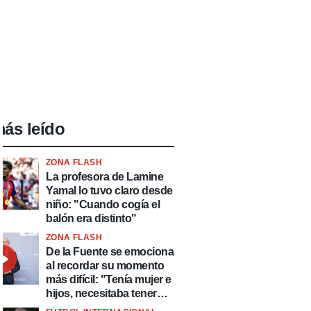
ás leído
ZONA FLASH
La profesora de Lamine
Yamal lo tuvo claro desde
niño: "Cuando cogía el
balón era distinto"
ZONA FLASH
De la Fuente se emociona
al recordar su momento
más difícil: "Tenía mujer e
hijos, necesitaba tener
ingresos y volver al