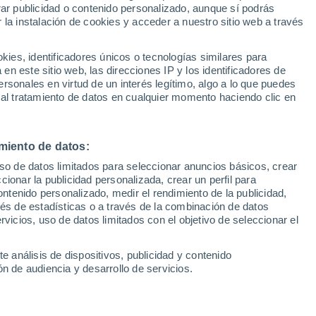
Sel
rar publicidad o contenido personalizado, aunque sí podrás
UEFA Champions League
 la instalación de cookies y acceder a nuestro sitio web a través
Can
C Barcelona, el nuevo fichaje inglés,
Resultados
Clasificacion
Fút
cido ante los medios para hablar de su
es, identificadores únicos o tecnologías similares para
UEFA Europa League
n este sitio web, las direcciones IP y los identificadores de
1ª 
y sus objetivos con el club blaugrana
Resultados
Clasificacion
rsonales en virtud de un interés legítimo, algo a lo que puedes
 al tratamiento de datos en cualquier momento haciendo clic en
miento de datos:
uso de datos limitados para seleccionar anuncios básicos, crear
ccionar la publicidad personalizada, crear un perfil para
ontenido personalizado, medir el rendimiento de la publicidad,
vés de estadísticas o a través de la combinación de datos
rvicios, uso de datos limitados con el objetivo de seleccionar el
e análisis de dispositivos, publicidad y contenido
n de audiencia y desarrollo de servicios.