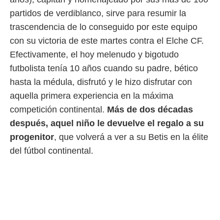
 mismo.
partidos de verdiblanco, sirve para resumir la
sultar más
trascendencia de lo conseguido por este equipo
 en nuestra
 Cookies
y
con su victoria de este martes contra el Elche CF.
ualquier
Efectivamente, el hoy melenudo y bigotudo
ento
futbolista tenía 10 años cuando su padre, bético
 botón
hasta la médula, disfrutó y le hizo disfrutar con
ación de
kies
aquella primera experiencia en la máxima
 disponible
competición continental.
Más de dos décadas
e nuestra
.
después, aquel niño le devuelve el regalo a su
progenitor
, que volverá a ver a su Betis en la élite
IVAMENTE,
del fútbol continental.
as
 a cookies
 no aceptar
ón de
uedes
uestro sitio