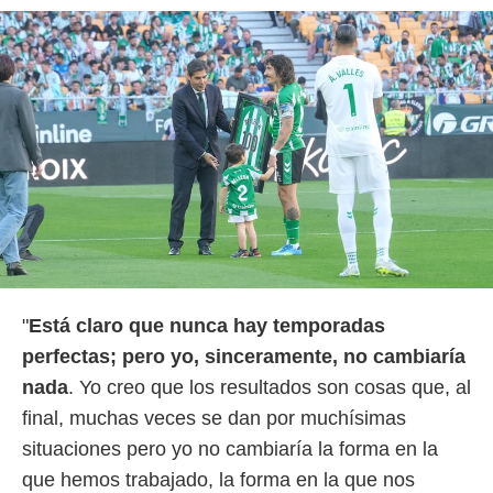
"
Está claro que nunca hay temporadas
perfectas; pero yo, sinceramente, no cambiaría
nada
. Yo creo que los resultados son cosas que, al
final, muchas veces se dan por muchísimas
situaciones pero yo no cambiaría la forma en la
que hemos trabajado, la forma en la que nos