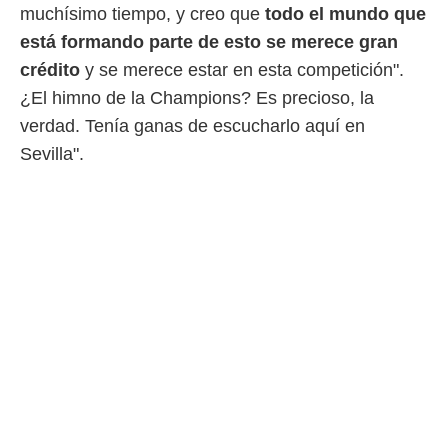
muchísimo tiempo, y creo que
todo el mundo que
está formando parte de esto se merece gran
crédito
y se merece estar en esta competición".
¿El himno de la Champions? Es precioso, la
verdad. Tenía ganas de escucharlo aquí en
Sevilla".