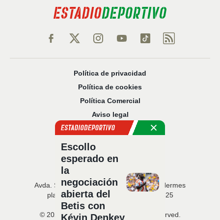
Política de privacidad
Política de cookies
Política Comercial
Aviso legal
Configuración de privacidad
Sobre nosotros
Escollo
Código Ético
esperado en
la
negociación
Avda. San Francisco Javier, 22 · Edificio Hermes
abierta del
planta 5 · 41018 Sevilla · T. 954 216 525
Betis con
© 2026 Estadio Deportivo. All rights reserved.
Kévin Denkey