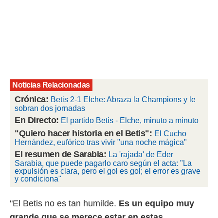
rtivo.com.
o, te
 de que
talarán
e sean
para
a
por el sitio
Noticias Relacionadas
o se
Crónica:
Betis 2-1 Elche: Abraza la Champions y le
cookies para
sobran dos jornadas
En Directo:
nto ni para
El partido Betis - Elche, minuto a minuto
licidad o
"Quiero hacer historia en el Betis":
El Cucho
Hernández, eufórico tras vivir "una noche mágica"
ado, aunque
El resumen de Sarabia:
La 'rajada' de Eder
sualizar
Sarabia, que puede pagarlo caro según el acta: "La
general no
expulsión es clara, pero el gol es gol; el error es grave
ada. Puedes
y condiciona"
 instalación
y acceder a
"El Betis no es tan humilde.
Es un equipo muy
io web a
ste abono
grande que se merece estar en estas