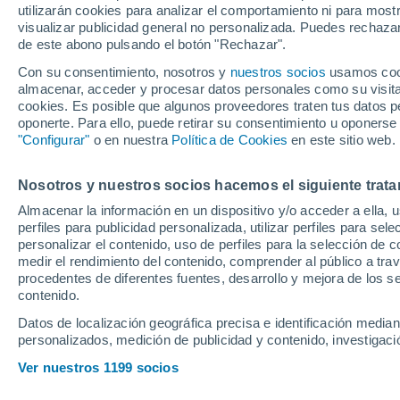
utilizarán cookies para analizar el comportamiento ni para most
visualizar publicidad general no personalizada. Puedes rechazar
de este abono pulsando el botón "Rechazar".
El malagueño si siquiera es t
nacional tras la baja por les
Con su consentimiento, nosotros y
nuestros socios
usamos cooki
almacenar, acceder y procesar datos personales como su visita e
jugador de su mismo perfil. S
cookies. Es posible que algunos proveedores traten tus datos pe
ofensiva partiendo igualment
oponerte. Para ello, puede retirar su consentimiento u oponerse
"Configurar"
o en nuestra
Política de Cookies
en este sitio web.
decidido no llamar a nadie en
Nosotros y nuestros socios hacemos el siguiente trata
Almacenar la información en un dispositivo y/o acceder a ella, 
perfiles para publicidad personalizada, utilizar perfiles para sele
personalizar el contenido, uso de perfiles para la selección de c
medir el rendimiento del contenido, comprender al público a tra
procedentes de diferentes fuentes, desarrollo y mejora de los se
contenido.
Datos de localización geográfica precisa e identificación mediant
personalizados, medición de publicidad y contenido, investigació
Ver nuestros 1199 socios