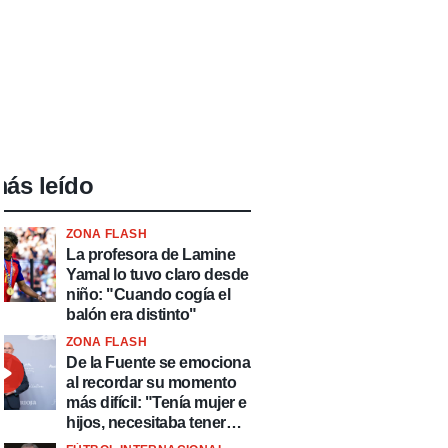
ás leído
ZONA FLASH
La profesora de Lamine
Yamal lo tuvo claro desde
niño: "Cuando cogía el
balón era distinto"
ZONA FLASH
De la Fuente se emociona
al recordar su momento
más difícil: "Tenía mujer e
hijos, necesitaba tener
ingresos y volver al