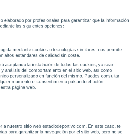
Rafa Jódar
Mundial 2030
Lamine Yamal
Luis de la Fuente
o elaborado por profesionales para garantizar que la información
Fútbol
Motor
Tenis
Baloncest
ediante las siguientes opciones:
Motociclismo
ACB
Portadas
Laliga Hypermotion
Juegos Olímpicos
UEF
Tem
MotoGP
Resultados
Clasificación
Res
Dep
Euroliga
Opinión
Juegos Olímpicos de Invierno
AD Ceuta
Albacete
Cop
ecogida mediante cookies o tecnologías similares, nos permite
on altos estándares de calidad sin coste.
Burgos
Cádiz CF
Res
eb aceptando la instalación de todas las cookies, ya sean
CD Castellón
Celta Fortuna
Mun
 y análisis del comportamiento en el sitio web, así como
Córdoba CF
Eibar
Res
ntenido personalizado en función del mismo. Puedes consultar
alquier momento el consentimiento pulsando el botón
CD Eldense
FC Andorra
Fút
uestra página web.
Girona
Granada CF
Pre
Las Palmas
Leganés
Ser
Mallorca
Oviedo
Fic
Real Sociedad B
Real Valladolid
Sel
Sabadell
Real Sporting
r a nuestro sitio web estadiodeportivo.com. En este caso, te
Mun
e otro 'feo' a Isco
as para garantizar la navegación por el sitio web, pero no se
Tenerife
UD Almería