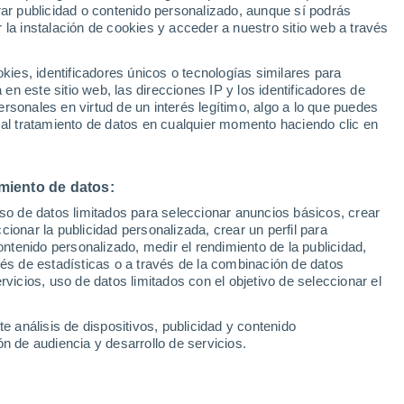
Sel
rar publicidad o contenido personalizado, aunque sí podrás
UEFA Champions League
 la instalación de cookies y acceder a nuestro sitio web a través
Can
enido en cuenta por el seleccionador
Resultados
Clasificacion
Fút
ión de Bryan Zaragoza, pese a no ser un
es, identificadores únicos o tecnologías similares para
UEFA Europa League
n este sitio web, las direcciones IP y los identificadores de
1ª 
í podría haber representado otra variante
Resultados
Clasificacion
rsonales en virtud de un interés legítimo, algo a lo que puedes
e desde un costado, pero el técnico ha
 al tratamiento de datos en cualquier momento haciendo clic en
 lugar del extremo
miento de datos:
uso de datos limitados para seleccionar anuncios básicos, crear
ccionar la publicidad personalizada, crear un perfil para
ontenido personalizado, medir el rendimiento de la publicidad,
vés de estadísticas o a través de la combinación de datos
rvicios, uso de datos limitados con el objetivo de seleccionar el
e análisis de dispositivos, publicidad y contenido
n de audiencia y desarrollo de servicios.