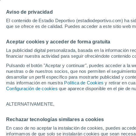
Hoy:
Yan Diomande
Aviso de privacidad
El contenido de Estadio Deportivo (estadiodeportivo.com) ha sid
que se ofrece es de calidad. Puedes acceder a este sitio web m
Laliga EA Sports
Padel
Clasificación
Resultados
Ciclismo
Aceptar cookies y acceder de forma gratuita
UFC
Alavés
Athletic Club de Bilbao
La publicidad digital personalizada, basada en la información r
financiar nuestra actividad para seguir ofreciéndote contenido c
Atlético de Madrid
FC Barcelona
Pulsando el botón "Aceptar y continuar", puedes acceder a la w
Real Betis
Celta de Vigo
nuestras o de nuestros socios, que nos permiten el seguimiento
Deportivo de A Coruña
Elche
desarrollar un perfil específico para mostrarte publicidad y co
más información en nuestra
Política de Cookies
y retirar en cu
Espanyol
Getafe
Configuración de cookies
que aparece disponible en el pie de n
Levante UD
Málaga CF
Osasuna
Racing de Santander
ALTERNATIVAMENTE,
Rayo Vallecano
Real Madrid
Real Sociedad
Sevilla FC
Rechazar tecnologías similares a cookies
HOME
FÚTBOL
REAL BETIS
Valencia CF
Villarreal CF
En caso de no aceptar la instalación de cookies, puedes accede
De la Fuente le hac
informamos de que solo se instalarán cookies que sean necesari