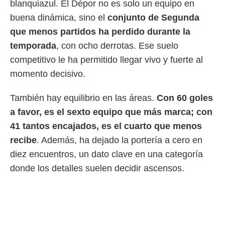
blanquiazul. El Dépor no es solo un equipo en
buena dinámica, sino el
conjunto de Segunda
que menos partidos ha perdido durante la
temporada
, con ocho derrotas. Ese suelo
competitivo le ha permitido llegar vivo y fuerte al
momento decisivo.
También hay equilibrio en las áreas.
Con 60 goles
a favor, es el sexto equipo que más marca; con
41 tantos encajados, es el cuarto que menos
recibe
. Además, ha dejado la portería a cero en
diez encuentros, un dato clave en una categoría
donde los detalles suelen decidir ascensos.