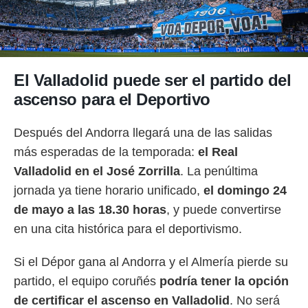
El Valladolid puede ser el partido del
ascenso para el Deportivo
Después del Andorra llegará una de las salidas
más esperadas de la temporada:
el Real
Valladolid en el José Zorrilla
. La penúltima
jornada ya tiene horario unificado,
el domingo 24
de mayo a las 18.30 horas
, y puede convertirse
en una cita histórica para el deportivismo.
Si el Dépor gana al Andorra y el Almería pierde su
partido, el equipo coruñés
podría tener la opción
de certificar el ascenso en Valladolid
. No será