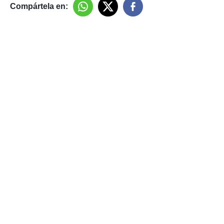
Compártela en: