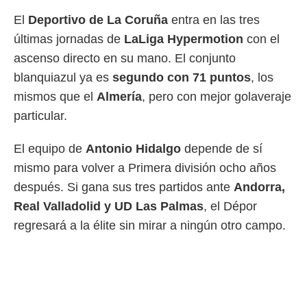
 mismo.
El
Deportivo de La Coruña
entra en las tres
sultar más
últimas jornadas de
LaLiga Hypermotion
con el
 en nuestra
 Cookies
y
ascenso directo en su mano. El conjunto
ualquier
blanquiazul ya es
segundo con 71 puntos
, los
ento
mismos que el
Almería
, pero con mejor golaveraje
 botón
particular.
ación de
kies
 disponible
El equipo de
Antonio Hidalgo
depende de sí
e nuestra
mismo para volver a Primera división ocho años
.
después. Si gana sus tres partidos ante
Andorra,
IVAMENTE,
Real Valladolid y UD Las Palmas
, el Dépor
regresará a la élite sin mirar a ningún otro campo.
as
 a cookies
 no aceptar
ón de
uedes
uestro sitio