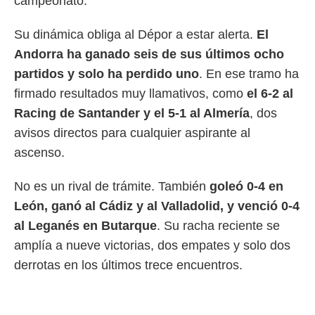
campeonato.
Su dinámica obliga al Dépor a estar alerta.
El
Andorra ha ganado seis de sus últimos ocho
partidos y solo ha perdido uno
. En ese tramo ha
firmado resultados muy llamativos, como
el 6-2 al
Racing de Santander y el 5-1 al Almería
, dos
avisos directos para cualquier aspirante al
ascenso.
No es un rival de trámite. También
goleó 0-4 en
León, ganó al Cádiz y al Valladolid, y venció 0-4
al Leganés en Butarque
. Su racha reciente se
amplía a nueve victorias, dos empates y solo dos
derrotas en los últimos trece encuentros.