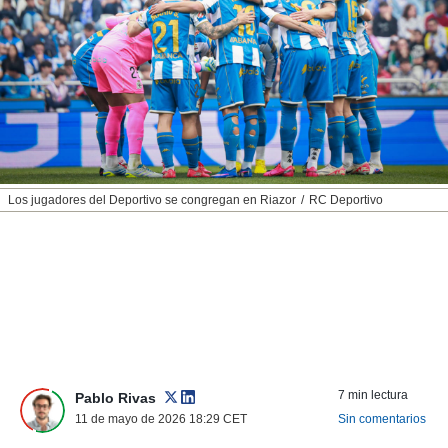
nos permite
ACEPTAR
estra
Y
ara seguir
CONTINUAR
e contenido
stándares
sin coste.
CONFIGURAR
 botón
continuar",
RECHAZAR
der a la
ndo la
Los jugadores del Deportivo se congregan en Riazor
RC Deportivo
 de todas
, ya sean
de nuestros
 nos
 y análisis
tamiento en
b, así como
un perfil
para
7 min lectura
Pablo Rivas
ublicidad y
11 de mayo de 2026 18:29
CET
Sin comentarios
do en