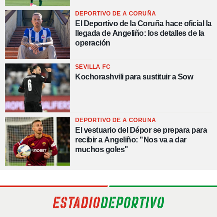
DEPORTIVO DE A CORUÑA
El Deportivo de la Coruña hace oficial la
llegada de Angeliño: los detalles de la
operación
SEVILLA FC
Kochorashvili para sustituir a Sow
DEPORTIVO DE A CORUÑA
El vestuario del Dépor se prepara para
recibir a Angeliño: "Nos va a dar
muchos goles"