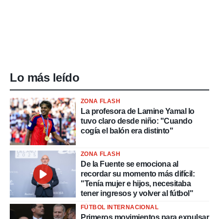
Lo más leído
ZONA FLASH
La profesora de Lamine Yamal lo
tuvo claro desde niño: "Cuando
cogía el balón era distinto"
ZONA FLASH
De la Fuente se emociona al
recordar su momento más difícil:
"Tenía mujer e hijos, necesitaba
tener ingresos y volver al fútbol"
FÚTBOL INTERNACIONAL
Primeros movimientos para expulsar