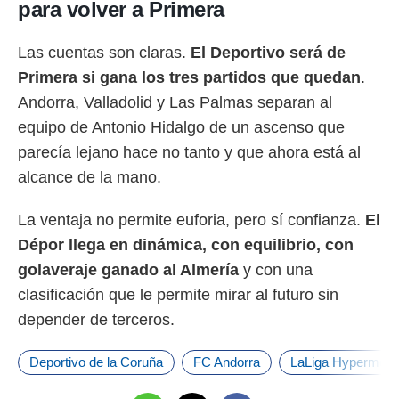
para volver a Primera
Las cuentas son claras.
El Deportivo será de
Primera si gana los tres partidos que quedan
.
Andorra, Valladolid y Las Palmas separan al
equipo de Antonio Hidalgo de un ascenso que
parecía lejano hace no tanto y que ahora está al
alcance de la mano.
La ventaja no permite euforia, pero sí confianza.
El
Dépor llega en dinámica, con equilibrio, con
golaveraje ganado al Almería
y con una
clasificación que le permite mirar al futuro sin
depender de terceros.
Deportivo de la Coruña
FC Andorra
LaLiga Hypermoti