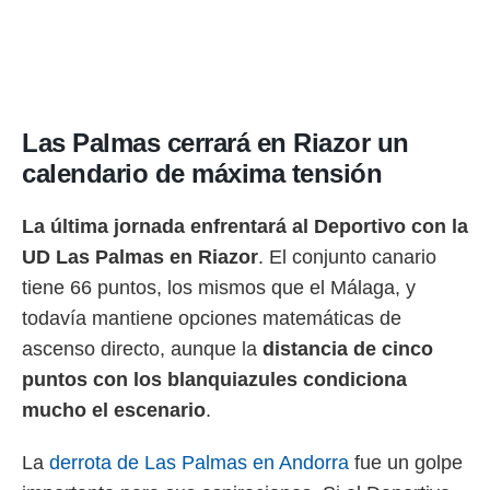
Las Palmas cerrará en Riazor un
calendario de máxima tensión
La última jornada enfrentará al Deportivo con la
UD Las Palmas en Riazor
. El conjunto canario
tiene 66 puntos, los mismos que el Málaga, y
todavía mantiene opciones matemáticas de
ascenso directo, aunque la
distancia de cinco
puntos con los blanquiazules condiciona
mucho el escenario
.
La
derrota de Las Palmas en Andorra
fue un golpe