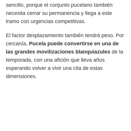
sencillo, porque el conjunto pucelano también
necesita cerrar su permanencia y llega a este
tramo con urgencias competitivas.
El factor desplazamiento también tendrá peso. Por
cercanía,
Pucela puede convertirse en una de
las grandes movilizaciones blanquiazules
de la
temporada, con una afición que lleva años
esperando volver a vivir una cita de estas
dimensiones.