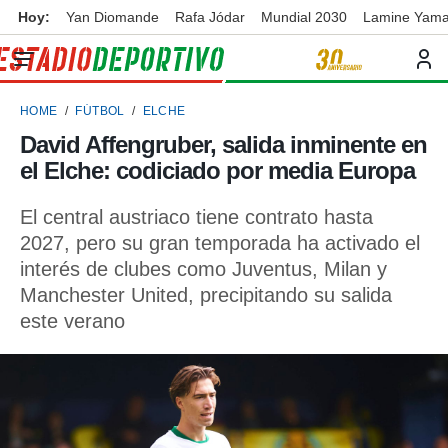
Hoy:
Yan Diomande
Rafa Jódar
Mundial 2030
Lamine Yama
privacidad
o de
ortivo
HOME
FÚTBOL
ELCHE
ortivo.com)
borado por
David Affengruber, salida inminente en
es para
el Elche: codiciado por media Europa
ue la
 que se
e calidad.
El central austriaco tiene contrato hasta
eder a este
2027, pero su gran temporada ha activado el
ediante las
interés de clubes como Juventus, Milan y
opciones:
Manchester United, precipitando su salida
ookies y
este verano
e forma
d digital
ada, basada
mación
ediante
ecnologías