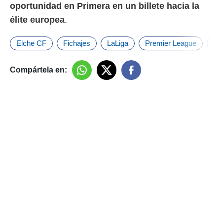
oportunidad en Primera en un billete hacia la
élite europea
.
Elche CF
Fichajes
LaLiga
Premier League
Pr
Compártela en: