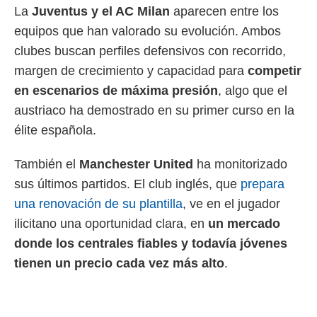
o.
La
Juventus y el AC Milan
aparecen entre los
equipos que han valorado su evolución. Ambos
calización
precisa e
clubes buscan perfiles defensivos con recorrido,
ión mediante
margen de crecimiento y capacidad para
competir
, publicidad
en escenarios de máxima presión
, algo que el
austriaco ha demostrado en su primer curso en la
dos,
 publicidad
élite española.
,
ón de
También el
Manchester United
ha monitorizado
 desarrollo
s.
sus últimos partidos. El club inglés, que
prepara
tros 1199
una renovación de su plantilla
, ve en el jugador
ios
ilicitano una oportunidad clara, en
un mercado
donde los centrales fiables y todavía jóvenes
tienen un precio cada vez más alto
.