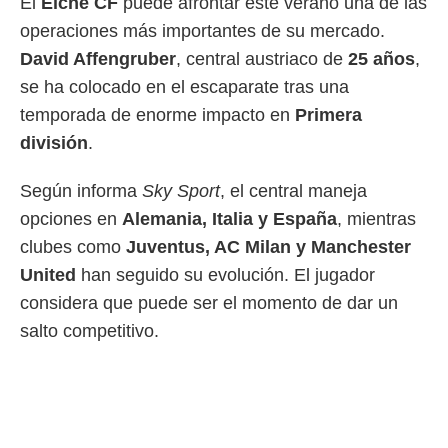
El
Elche CF
puede afrontar este verano una de las
 mismo.
operaciones más importantes de su mercado.
sultar más
 en nuestra
David Affengruber
, central austriaco de
25 años
,
 Cookies
y
se ha colocado en el escaparate tras una
ualquier
temporada de enorme impacto en
Primera
ento
división
.
 botón
ación de
Según informa
Sky Sport
, el central maneja
kies
 disponible
opciones en
Alemania, Italia y España
, mientras
e nuestra
clubes como
Juventus, AC Milan y Manchester
.
United
han seguido su evolución. El jugador
IVAMENTE,
considera que puede ser el momento de dar un
salto competitivo.
as
 a cookies
 no aceptar
ón de
uedes
uestro sitio