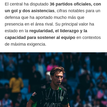
 botón
El central ha disputado
36 partidos oficiales, con
.
un gol y dos asistencias
, cifras notables para un
defensa que ha aportado mucho más que
nto,
presencia en el área rival. Su principal valor ha
cios
estado en la
regularidad, el liderazgo y la
kies,
ores únicos
capacidad para sostener al equipo
en contextos
as similares
de máxima exigencia.
nar,
rocesar
onales como
 este sitio
recciones IP
ficadores de
 posible
s
 traten tus
nales en
 interés
go a lo que
nerte. Para
retirar su