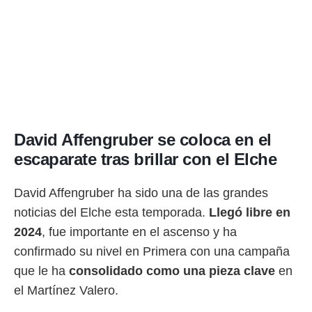
rtivo.com.
o, te
 de que
talarán
e sean
para
a
por el sitio
o se
David Affengruber se coloca en el
cookies para
escaparate tras brillar con el Elche
nto ni para
licidad o
David Affengruber ha sido una de las grandes
ado, aunque
noticias del Elche esta temporada.
Llegó libre en
sualizar
2024
, fue importante en el ascenso y ha
general no
confirmado su nivel en Primera con una campaña
ada. Puedes
 instalación
que le ha
consolidado como una pieza clave
en
y acceder a
el Martínez Valero.
io web a
ste abono