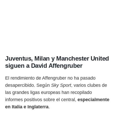
idad
a, utilizar
a
 la
da, crear un
personalizar
o, uso de
a la
e contenido
do, medir el
 de la
Juventus, Milan y Manchester United
medir el
siguen a David Affengruber
 del
 comprender
 través de
El rendimiento de Affengruber no ha pasado
s o a través
nación de
desapercibido. Según
Sky Sport
, varios clubes de
edentes de
las grandes ligas europeas han recopilado
fuentes,
y mejora de
informes positivos sobre el central,
especialmente
os, uso de
en Italia e Inglaterra
.
ados con el
 seleccionar