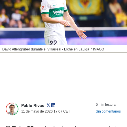
nos permite
ACEPTAR
estra
Y
ara seguir
CONTINUAR
e contenido
stándares
sin coste.
CONFIGURAR
 botón
continuar",
RECHAZAR
David Affengruber durante el Villarreal - Elche en LaLiga
IMAGO
der a la
ndo la
 de todas
, ya sean
de nuestros
 nos
 y análisis
tamiento en
b, así como
5 min lectura
un perfil
Pablo Rivas
para
11 de mayo de 2026 17:07
CET
Sin comentarios
ublicidad y
do en