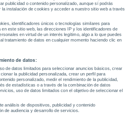
Sel
rar publicidad o contenido personalizado, aunque sí podrás
UEFA Champions League
 la instalación de cookies y acceder a nuestro sitio web a través
Can
Resultados
Clasificacion
Fút
es, identificadores únicos o tecnologías similares para
 Deportivo el enfrentamiento del Grupo B
UEFA Europa League
n este sitio web, las direcciones IP y los identificadores de
1ª 
Resultados
Clasificacion
liderato del Grupo B como parte de la
rsonales en virtud de un interés legítimo, algo a lo que puedes
 al tratamiento de datos en cualquier momento haciendo clic en
opa femenina 2025
miento de datos:
uso de datos limitados para seleccionar anuncios básicos, crear
ccionar la publicidad personalizada, crear un perfil para
ontenido personalizado, medir el rendimiento de la publicidad,
vés de estadísticas o a través de la combinación de datos
rvicios, uso de datos limitados con el objetivo de seleccionar el
e análisis de dispositivos, publicidad y contenido
n de audiencia y desarrollo de servicios.