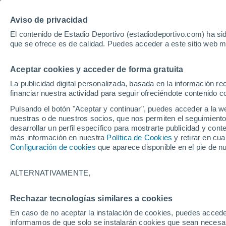
Aviso de privacidad
El contenido de Estadio Deportivo (estadiodeportivo.com) ha sid
que se ofrece es de calidad. Puedes acceder a este sitio web m
Laliga EA Sports
Padel
Clasificación
Resultados
Ciclismo
Aceptar cookies y acceder de forma gratuita
UFC
Alavés
Athletic Club de Bilbao
La publicidad digital personalizada, basada en la información r
financiar nuestra actividad para seguir ofreciéndote contenido c
Atlético de Madrid
FC Barcelona
Pulsando el botón "Aceptar y continuar", puedes acceder a la w
Real Betis
Celta de Vigo
nuestras o de nuestros socios, que nos permiten el seguimiento
Deportivo de A Coruña
Elche
desarrollar un perfil específico para mostrarte publicidad y co
más información en nuestra
Política de Cookies
y retirar en cu
Espanyol
Getafe
Configuración de cookies
que aparece disponible en el pie de n
Levante UD
Málaga CF
Osasuna
Racing de Santander
ALTERNATIVAMENTE,
Rayo Vallecano
Real Madrid
Real Sociedad
Sevilla FC
Rechazar tecnologías similares a cookies
HOME
FÚTBOL
FÚTBOL FEMENINO
Valencia CF
Villarreal CF
En caso de no aceptar la instalación de cookies, puedes accede
Italia - España, en
informamos de que solo se instalarán cookies que sean necesari