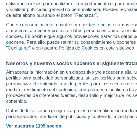
utilizarán cookies para analizar el comportamiento ni para most
resumen y goles
visualizar publicidad general no personalizada. Puedes rechazar
de este abono pulsando el botón "Rechazar".
Con su consentimiento, nosotros y
nuestros socios
usamos cooki
Sigue en directo en ESTADIO
almacenar, acceder y procesar datos personales como su visita e
entre Italia y España por el 
cookies. Es posible que algunos proveedores traten tus datos pe
oponerte. Para ello, puede retirar su consentimiento u oponerse
tercera jornada de la Euroc
"Configurar"
o en nuestra
Política de Cookies
en este sitio web.
Nosotros y nuestros socios hacemos el siguiente trata
Almacenar la información en un dispositivo y/o acceder a ella, 
perfiles para publicidad personalizada, utilizar perfiles para sele
personalizar el contenido, uso de perfiles para la selección de c
medir el rendimiento del contenido, comprender al público a tra
procedentes de diferentes fuentes, desarrollo y mejora de los se
contenido.
Datos de localización geográfica precisa e identificación mediant
personalizados, medición de publicidad y contenido, investigació
Ver nuestros 1199 socios