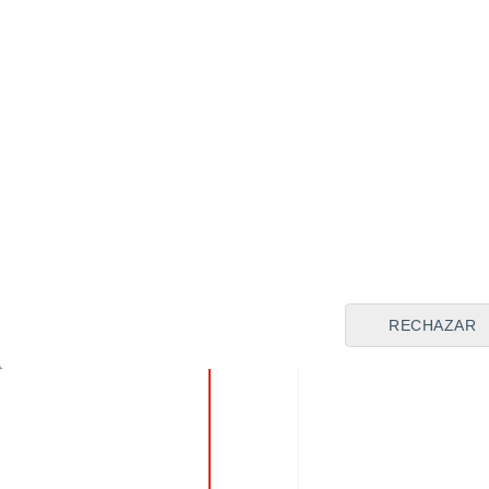
al gol de la re
jugadora del pa
RECHAZAR