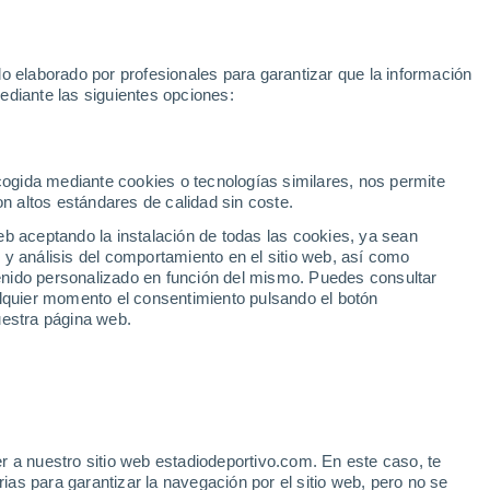
Hoy:
Sprint MotoGP
Yan Diomande
Rafa Jódar
Mundial 2
o elaborado por profesionales para garantizar que la información
Fútbol
Motor
Tenis
Baloncest
ediante las siguientes opciones:
Motociclismo
ACB
Portadas
Laliga Hypermotion
Juegos Olímpicos
UEF
Tem
MotoGP
Resultados
Clasificación
Res
Dep
Euroliga
Opinión
Juegos Olímpicos de Invierno
AD Ceuta
Albacete
Cop
ecogida mediante cookies o tecnologías similares, nos permite
on altos estándares de calidad sin coste.
Burgos
Cádiz CF
Res
eb aceptando la instalación de todas las cookies, ya sean
CD Castellón
Celta Fortuna
Mun
 y análisis del comportamiento en el sitio web, así como
Córdoba CF
Eibar
Res
ntenido personalizado en función del mismo. Puedes consultar
alquier momento el consentimiento pulsando el botón
CD Eldense
FC Andorra
Fút
uestra página web.
Girona
Granada CF
Pre
Las Palmas
Leganés
Ser
Mallorca
Oviedo
Fic
Real Sociedad B
Real Valladolid
ITA 1 - 3 ESP
Sel
Sabadell
Real Sporting
r a nuestro sitio web estadiodeportivo.com. En este caso, te
Mun
 directo: resultado,
as para garantizar la navegación por el sitio web, pero no se
Tenerife
UD Almería