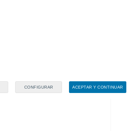
montada, le otorgan el premio a la mejor
rtido
CONFIGURAR
ACEPTAR Y CONTINUAR