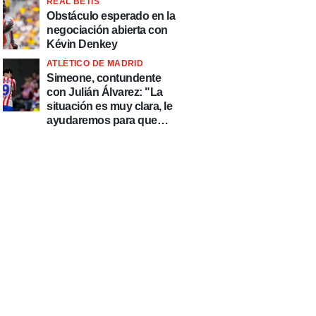
REAL BETIS
Obstáculo esperado en la
negociación abierta con
Kévin Denkey
ATLÉTICO DE MADRID
Simeone, contundente
con Julián Álvarez: "La
situación es muy clara, le
ayudaremos para que
esté de la mejor manera
posible"