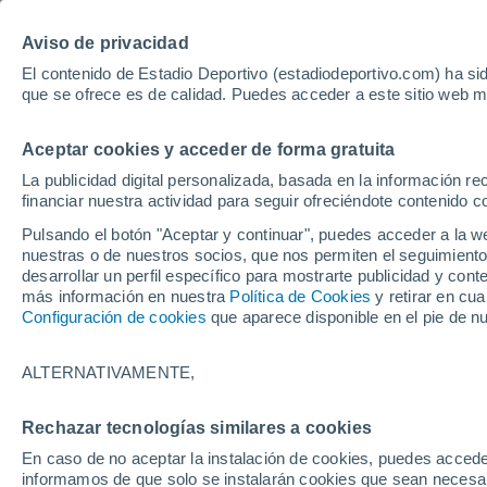
Hoy:
Yan Diomande
Aviso de privacidad
El contenido de Estadio Deportivo (estadiodeportivo.com) ha sid
que se ofrece es de calidad. Puedes acceder a este sitio web m
Laliga EA Sports
Padel
Clasificación
Resultados
Ciclismo
Aceptar cookies y acceder de forma gratuita
UFC
Alavés
Athletic Club de Bilbao
La publicidad digital personalizada, basada en la información r
financiar nuestra actividad para seguir ofreciéndote contenido c
Atlético de Madrid
FC Barcelona
Pulsando el botón "Aceptar y continuar", puedes acceder a la w
Real Betis
Celta de Vigo
nuestras o de nuestros socios, que nos permiten el seguimiento
Deportivo de A Coruña
Elche
desarrollar un perfil específico para mostrarte publicidad y co
más información en nuestra
Política de Cookies
y retirar en cu
Espanyol
Getafe
Configuración de cookies
que aparece disponible en el pie de n
Levante UD
Málaga CF
Osasuna
Racing de Santander
ALTERNATIVAMENTE,
Rayo Vallecano
Real Madrid
Real Sociedad
Sevilla FC
Rechazar tecnologías similares a cookies
HOME
FÚTBOL
LEVANTE UD
Valencia CF
Villarreal CF
En caso de no aceptar la instalación de cookies, puedes accede
La venta de Carlos
informamos de que solo se instalarán cookies que sean necesari