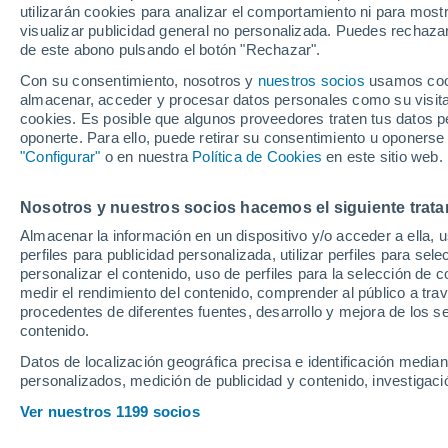
utilizarán cookies para analizar el comportamiento ni para most
visualizar publicidad general no personalizada. Puedes rechazar
de este abono pulsando el botón "Rechazar".
Equipos de España estarían d
del Levante, que podría decir
Con su consentimiento, nosotros y
nuestros socios
usamos cooki
almacenar, acceder y procesar datos personales como su visita e
decisión tomada en su contra
cookies. Es posible que algunos proveedores traten tus datos pe
oponerte. Para ello, puede retirar su consentimiento u oponerse
"Configurar"
o en nuestra
Política de Cookies
en este sitio web.
Nosotros y nuestros socios hacemos el siguiente trata
Almacenar la información en un dispositivo y/o acceder a ella, 
perfiles para publicidad personalizada, utilizar perfiles para sele
personalizar el contenido, uso de perfiles para la selección de c
medir el rendimiento del contenido, comprender al público a tra
procedentes de diferentes fuentes, desarrollo y mejora de los se
contenido.
Datos de localización geográfica precisa e identificación mediant
personalizados, medición de publicidad y contenido, investigació
Ver nuestros 1199 socios