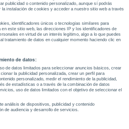
Sel
rar publicidad o contenido personalizado, aunque sí podrás
UEFA Champions League
 la instalación de cookies y acceder a nuestro sitio web a través
Can
ispuestos a la incorporación del delantero
Resultados
Clasificacion
Fút
 adiós al equipo de Julián Calero si hay
es, identificadores únicos o tecnologías similares para
UEFA Europa League
n este sitio web, las direcciones IP y los identificadores de
1ª 
tación
Resultados
Clasificacion
rsonales en virtud de un interés legítimo, algo a lo que puedes
 al tratamiento de datos en cualquier momento haciendo clic en
miento de datos:
uso de datos limitados para seleccionar anuncios básicos, crear
ccionar la publicidad personalizada, crear un perfil para
ontenido personalizado, medir el rendimiento de la publicidad,
vés de estadísticas o a través de la combinación de datos
rvicios, uso de datos limitados con el objetivo de seleccionar el
e análisis de dispositivos, publicidad y contenido
n de audiencia y desarrollo de servicios.