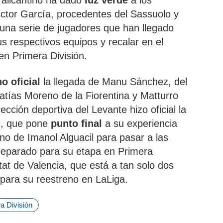
b alicantino ha dado
luz verde
a los
íctor García, procedentes del Sassuolo y
una serie de jugadores que han llegado
us respectivos equipos y recalar en el
en Primera División.
ho
oficial
la llegada de Manu Sánchez, del
atías Moreno de la Fiorentina y Matturro
irección deportiva del Levante hizo oficial la
i, que pone
punto final
a su experiencia
no de Imanol Alguacil para pasar a las
reparado para su etapa en Primera
utat de Valencia, que está a tan solo dos
para su reestreno en LaLiga.
a División