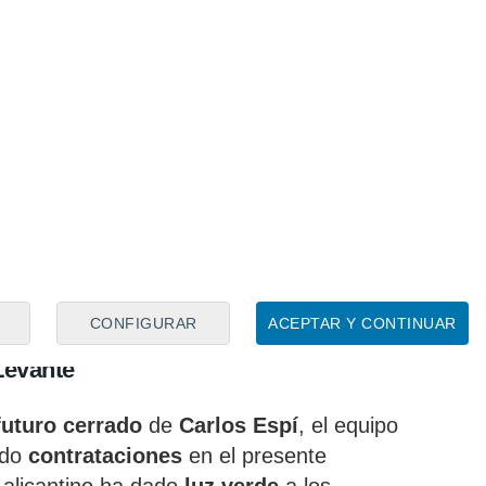
rman
los rumores,
Carlos Espí
volvería a
ol español tras subir de categoría. En este
e Koyalipou
por el
Levante
, aunque llega
a haber abierto las puertas al delantero,
orada y un fijo en el once inicial del
 de 37 partidos. Además, el español logró
durante los encuentros citados, por lo que
on la racha goleadora en uno de los
ntratación
.
CONFIGURAR
ACEPTAR Y CONTINUAR
Levante
futuro cerrado
de
Carlos Espí
, el equipo
ndo
contrataciones
en el presente