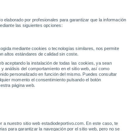
Rafa Jódar
Mundial 2030
Lamine Yamal
Luis de la Fuente
o elaborado por profesionales para garantizar que la información
Fútbol
Motor
Tenis
Baloncest
ediante las siguientes opciones:
Motociclismo
ACB
Portadas
Laliga Hypermotion
Juegos Olímpicos
UEF
Tem
MotoGP
Resultados
Clasificación
Res
Dep
Euroliga
Opinión
Juegos Olímpicos de Invierno
AD Ceuta
Albacete
Cop
ecogida mediante cookies o tecnologías similares, nos permite
on altos estándares de calidad sin coste.
Burgos
Cádiz CF
Res
eb aceptando la instalación de todas las cookies, ya sean
CD Castellón
Celta Fortuna
Mun
 y análisis del comportamiento en el sitio web, así como
Córdoba CF
Eibar
Res
ntenido personalizado en función del mismo. Puedes consultar
alquier momento el consentimiento pulsando el botón
CD Eldense
FC Andorra
Fút
uestra página web.
Girona
Granada CF
Pre
Las Palmas
Leganés
Ser
Mallorca
Oviedo
Fic
Real Sociedad B
Real Valladolid
Sel
Sabadell
Real Sporting
r a nuestro sitio web estadiodeportivo.com. En este caso, te
Mun
 Espí, opción real
as para garantizar la navegación por el sitio web, pero no se
Tenerife
UD Almería