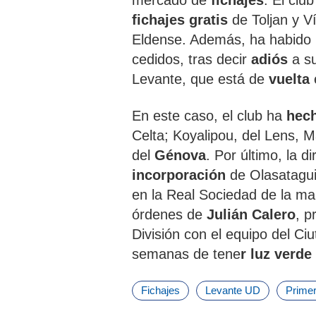
mercado de
fichajes
. El clu
fichajes gratis
de Toljan y V
Eldense. Además, ha habido 
cedidos, tras decir
adiós
a s
Levante, que está de
vuelta
En este caso, el club ha
hec
Celta; Koyalipou, del Lens, M
del
Génova
. Por último, la d
incorporación
de Olasatagu
en la Real Sociedad de la ma
órdenes de
Julián Calero
, p
División con el equipo del Ci
semanas de tene
r luz verde
Fichajes
Levante UD
Primer