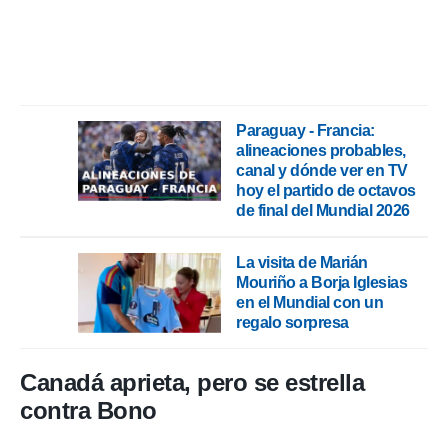
rtivo.com.
o, te
 de que
talarán
e sean
Paraguay - Francia:
para
alineaciones probables,
a
por el sitio
canal y dónde ver en TV
o se
hoy el partido de octavos
cookies para
de final del Mundial 2026
nto ni para
La visita de Marián
licidad o
Mouriño a Borja Iglesias
en el Mundial con un
ado, aunque
sualizar
regalo sorpresa
general no
ada. Puedes
Canadá aprieta, pero se estrella
 instalación
y acceder a
contra Bono
io web a
ste abono