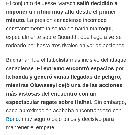
 botón
El conjunto de Jesse Marsch
salió decidido a
.
imponer un ritmo muy alto desde el primer
minuto.
La presión canadiense incomodó
nto,
constantemente la salida de balón marroquí,
cios
especialmente sobre Bouaddi, que llegó a verse
kies,
rodeado por hasta tres rivales en varias acciones.
ores únicos
as similares
nar,
Buchanan fue el futbolista más incisivo del ataque
rocesar
canadiense.
El extremo encontró espacios por
onales como
 este sitio
la banda y generó varias llegadas de peligro,
recciones IP
mientras Oluwaseyi dejó una de las acciones
ficadores de
 posible
más vistosas del encuentro con un
s
espectacular regate sobre Halhal.
Sin embargo,
 traten tus
nales en
cada aproximación acababa encontrándose con
 interés
Bono,
muy seguro bajo palos y decisivo para
go a lo que
nerte. Para
mantener el empate.
retirar su