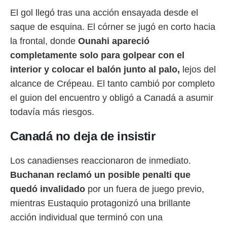
idad
El gol llegó tras una acción ensayada desde el
a, utilizar
a
saque de esquina. El córner se jugó en corto hacia
 la
la frontal, donde
Ounahi apareció
da, crear un
completamente solo para golpear con el
personalizar
interior y colocar el balón junto al palo,
lejos del
o, uso de
a la
alcance de Crépeau. El tanto cambió por completo
e contenido
el guion del encuentro y obligó a Canadá a asumir
do, medir el
 de la
todavía más riesgos.
medir el
 del
Canadá no deja de insistir
 comprender
 través de
s o a través
Los canadienses reaccionaron de inmediato.
nación de
Buchanan reclamó un posible penalti que
edentes de
fuentes,
quedó invalidado
por un fuera de juego previo,
y mejora de
mientras Eustaquio protagonizó una brillante
os, uso de
ados con el
acción individual que terminó con una
 seleccionar