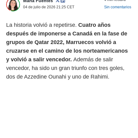
María Fuentes
 mismo.
04 de julio de 2026 21:25
CET
Sin comentarios
sultar más
 en nuestra
 Cookies
y
La historia volvió a repetirse.
Cuatro años
ualquier
después de imponerse a Canadá en la fase de
ento
grupos de Qatar 2022, Marruecos volvió a
 botón
cruzarse en el camino de los norteamericanos
ación de
kies
y volvió a salir vencedor.
Además de salir
 disponible
vencedor, ha sido un gran triunfo con tres goles,
e nuestra
.
dos de Azzedine Ounahi y uno de Rahimi.
IVAMENTE,
as
 a cookies
 no aceptar
ón de
uedes
uestro sitio