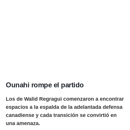
ento u
 de datos
er momento
ic en
o en
 Cookies
en
eb.
y
socios
el
to de
Ounahi rompe el partido
la
Los de Walid Regragui comenzaron a encontrar
 en un
 y/o acceder
espacios a la espalda de la adelantada defensa
 de datos
canadiense y cada transición se convirtió en
ara
 anuncios
una amenaza.
ar perfiles