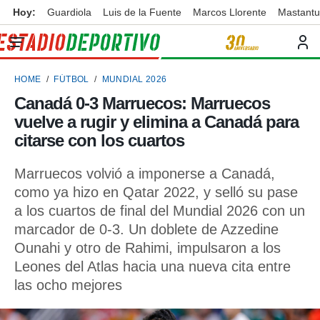
Hoy:
Guardiola
Luis de la Fuente
Marcos Llorente
Mastant
privacidad
o de
ortivo
HOME
FÚTBOL
MUNDIAL 2026
ortivo.com)
borado por
Canadá 0-3 Marruecos: Marruecos
es para
vuelve a rugir y elimina a Canadá para
ue la
 que se
citarse con los cuartos
e calidad.
eder a este
Marruecos volvió a imponerse a Canadá,
ediante las
como ya hizo en Qatar 2022, y selló su pase
opciones:
a los cuartos de final del Mundial 2026 con un
ookies y
marcador de 0-3. Un doblete de Azzedine
e forma
Ounahi y otro de Rahimi, impulsaron a los
Leones del Atlas hacia una nueva cita entre
d digital
ada, basada
las ocho mejores
mación
ediante
ecnologías