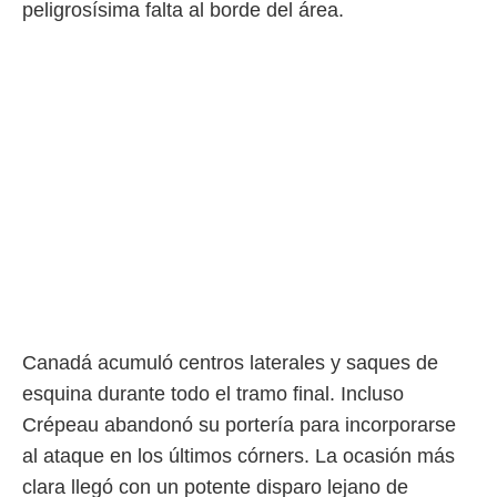
peligrosísima falta al borde del área.
o.
calización
precisa e
ión mediante
, publicidad
dos,
 publicidad
,
ón de
 desarrollo
s.
tros 1199
ios
Canadá acumuló centros laterales y saques de
esquina durante todo el tramo final. Incluso
Crépeau abandonó su portería para incorporarse
al ataque en los últimos córners. La ocasión más
clara llegó con un potente disparo lejano de