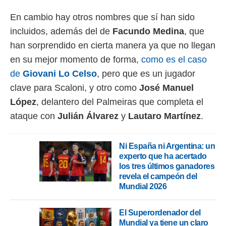
idad
a, utilizar
En cambio hay otros nombres que sí han sido
a
incluidos, además del de
Facundo
Medina
, que
 la
han sorprendido en cierta manera ya que no llegan
da, crear un
en su mejor momento de forma,
como es el caso
personalizar
o, uso de
de
Giovani
Lo
Celso
, pero que es un jugador
a la
clave para Scaloni, y otro como
José Manuel
e contenido
do, medir el
López
, delantero del Palmeiras que completa el
 de la
ataque con
Julián
Álvarez
y
Lautaro
Martínez
.
medir el
 del
 comprender
Ni España ni Argentina: un
 través de
experto que ha acertado
s o a través
nación de
los tres últimos ganadores
edentes de
revela el campeón del
fuentes,
Mundial 2026
y mejora de
os, uso de
El Superordenador del
ados con el
Mundial ya tiene un claro
 seleccionar