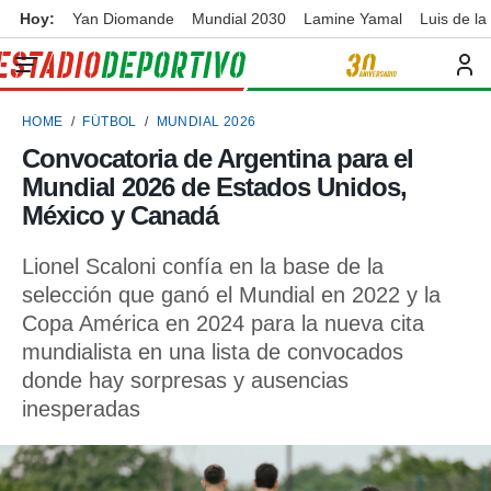
Hoy:
Yan Diomande
Mundial 2030
Lamine Yamal
Luis de la
privacidad
o de
ortivo
HOME
FÚTBOL
MUNDIAL 2026
ortivo.com)
borado por
Convocatoria de Argentina para el
es para
Mundial 2026 de Estados Unidos,
ue la
 que se
México y Canadá
e calidad.
eder a este
Lionel Scaloni confía en la base de la
ediante las
selección que ganó el Mundial en 2022 y la
opciones:
Copa América en 2024 para la nueva cita
ookies y
mundialista en una lista de convocados
e forma
donde hay sorpresas y ausencias
inesperadas
d digital
ada, basada
mación
ediante
ecnologías