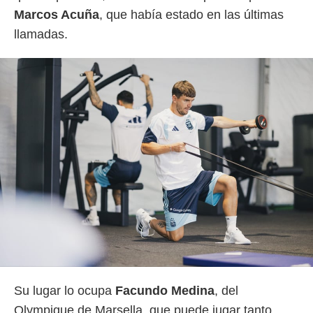
 botón
Marcos
Acuña
, que había estado en las últimas
.
llamadas.
nto,
cios
kies,
ores únicos
as similares
nar,
rocesar
onales como
 este sitio
recciones IP
ficadores de
 posible
s
 traten tus
nales en
 interés
go a lo que
Su lugar lo ocupa
Facundo
Medina
, del
nerte. Para
retirar su
Olympique de Marsella, que puede jugar tanto