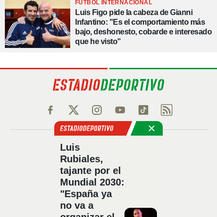
FÚTBOL INTERNACIONAL
Luis Figo pide la cabeza de Gianni
Infantino: "Es el comportamiento más
bajo, deshonesto, cobarde e interesado
que he visto"
Política de privacidad
Luis
Rubiales,
Política de cookies
tajante por el
Política Comercial
Mundial 2030:
Aviso legal
"España ya
Configuración de privacidad
no va a
Sobre nosotros