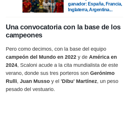
ganador: España, Francia,
o.
Inglaterra, Argentina...
calización
precisa e
ión mediante
Una convocatoria con la base de los
campeones
, publicidad
dos,
Pero como decimos, con la base del equipo
 publicidad
campeón del Mundo en 2022
y de
América en
,
ón de
2024
, Scaloni acude a la cita mundialista de este
 desarrollo
verano, donde sus tres porteros son
Gerónimo
s.
Rulli
,
Juan
Musso
y el
'Dibu' Martínez
, un peso
tros 1199
ios
pesado del vestuario.