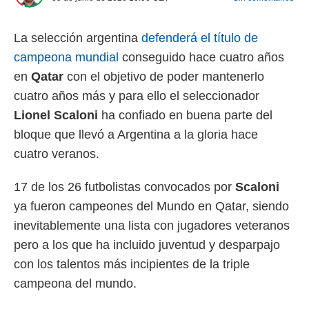
 mismo.
sultar más
La selección argentina
defenderá el título de
 en nuestra
 Cookies
y
campeona mundial
conseguido hace cuatro años
ualquier
en
Qatar
con el objetivo de poder mantenerlo
ento
cuatro años más y para ello el seleccionador
 botón
Lionel
Scaloni
ha confiado en buena parte del
ación de
kies
bloque que llevó a Argentina a la gloria hace
 disponible
cuatro veranos.
e nuestra
.
17 de los 26 futbolistas convocados por
Scaloni
IVAMENTE,
ya fueron campeones del Mundo en Qatar, siendo
inevitablemente una lista con jugadores veteranos
as
pero a los que ha incluido juventud y desparpajo
 a cookies
con los talentos más incipientes de la triple
 no aceptar
ón de
campeona del mundo.
uedes
uestro sitio