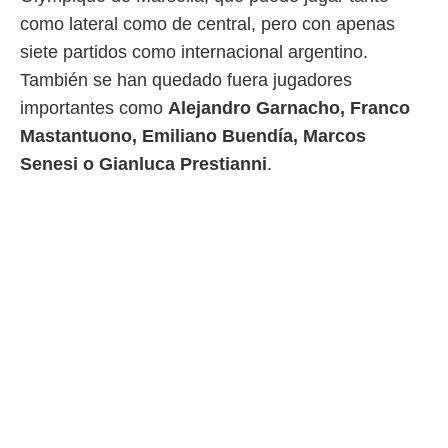
ento u
como lateral como de central, pero con apenas
 de datos
siete partidos como internacional argentino.
er momento
También se han quedado fuera jugadores
ic en
o en
importantes como
Alejandro Garnacho, Franco
Mastantuono, Emiliano Buendía, Marcos
 Cookies
en
eb.
Senesi o Gianluca Prestianni
.
y
socios
el
to de
la
 en un
 y/o acceder
 de datos
ara
 anuncios
ar perfiles