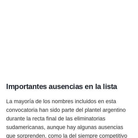
rtivo.com.
o, te
 de que
talarán
e sean
para
a
por el sitio
o se
cookies para
nto ni para
licidad o
Importantes ausencias en la lista
ado, aunque
sualizar
La mayoría de los nombres incluidos en esta
general no
convocatoria han sido parte del plantel argentino
ada. Puedes
 instalación
durante la recta final de las eliminatorias
y acceder a
sudamericanas, aunque hay algunas ausencias
io web a
ste abono
que sorprenden, como la del siempre competitivo