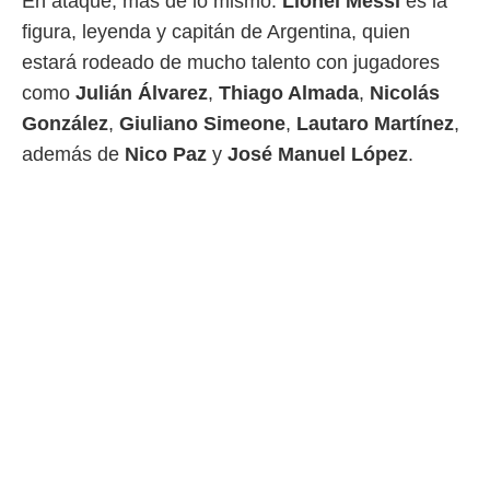
En ataque, más de lo mismo.
Lionel
Messi
es la
figura, leyenda y capitán de Argentina, quien
estará rodeado de mucho talento con jugadores
como
Julián Á
lvarez
,
Thiago
Almada
,
Nicolás
González
,
Giuliano
Simeone
,
Lautaro
Martínez
,
además de
Nico
Paz
y
José Manuel López
.