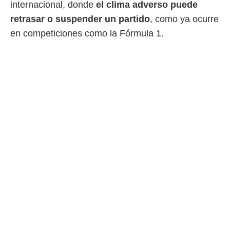
idad
internacional, donde
el clima adverso puede
a, utilizar
retrasar o suspender un partido
, como ya ocurre
a
 la
en competiciones como la Fórmula 1.
da, crear un
personalizar
o, uso de
a la
e contenido
do, medir el
 de la
medir el
 del
 comprender
 través de
s o a través
nación de
edentes de
fuentes,
y mejora de
os, uso de
ados con el
 seleccionar