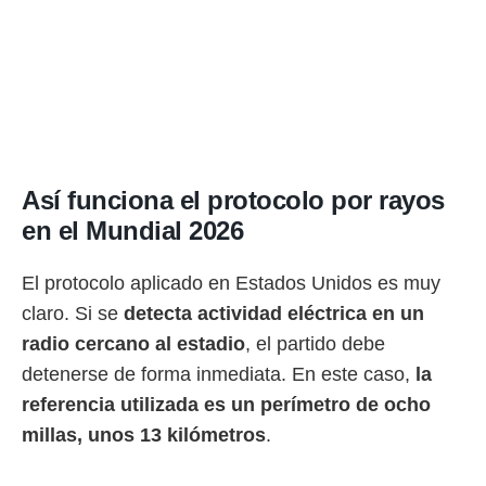
o.
calización
precisa e
ión mediante
, publicidad
dos,
 publicidad
Así funciona el protocolo por rayos
,
en el Mundial 2026
ón de
 desarrollo
s.
El protocolo aplicado en Estados Unidos es muy
tros 1199
claro. Si se
detecta actividad eléctrica en un
ios
radio cercano al estadio
, el partido debe
detenerse de forma inmediata. En este caso,
la
referencia utilizada es un perímetro de ocho
millas, unos 13 kilómetros
.