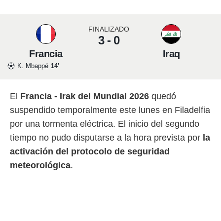
 mismo.
sultar más
 en nuestra
FINALIZADO
 Cookies
y
3 - 0
ualquier
Francia
Iraq
ento
K. Mbappé
14'
 botón
ación de
kies
El
Francia - Irak del Mundial 2026
quedó
 disponible
suspendido temporalmente este lunes en Filadelfia
e nuestra
.
por una tormenta eléctrica. El inicio del segundo
tiempo no pudo disputarse a la hora prevista por
la
IVAMENTE,
activación del protocolo de seguridad
meteorológica
.
as
 a cookies
 no aceptar
ón de
uedes
uestro sitio