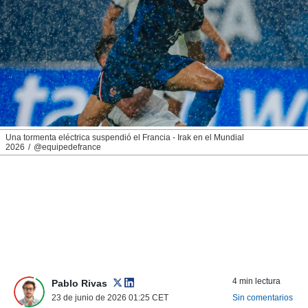
nos permite
ACEPTAR
estra
Y
ara seguir
CONTINUAR
e contenido
stándares
sin coste.
CONFIGURAR
 botón
continuar",
RECHAZAR
der a la
ndo la
Una tormenta eléctrica suspendió el Francia - Irak en el Mundial
2026
@equipedefrance
 de todas
, ya sean
de nuestros
 nos
 y análisis
tamiento en
b, así como
un perfil
para
ublicidad y
4 min lectura
Pablo Rivas
23 de junio de 2026 01:25
CET
Sin comentarios
do en