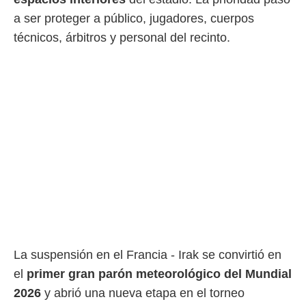
ento u
a ser proteger a público, jugadores, cuerpos
 de datos
técnicos, árbitros y personal del recinto.
er momento
ic en
o en
 Cookies
en
eb.
y
socios
el
to de
la
 en un
 y/o acceder
La suspensión en el Francia - Irak se convirtió en
 de datos
ara
el
primer gran parón meteorológico del Mundial
 anuncios
2026
y abrió una nueva etapa en el torneo
ar perfiles