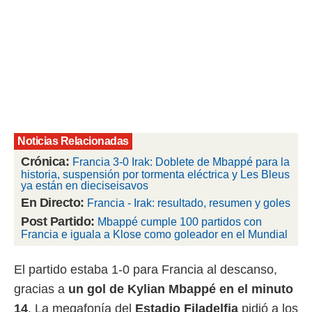
rtivo.com.
o, te
 de que
talarán
e sean
para
a
por el sitio
o se
Noticias Relacionadas
cookies para
Crónica:
Francia 3-0 Irak: Doblete de Mbappé para la
nto ni para
historia, suspensión por tormenta eléctrica y Les Bleus
licidad o
ya están en dieciseisavos
En Directo:
Francia - Irak: resultado, resumen y goles
ado, aunque
Post Partido:
Mbappé cumple 100 partidos con
sualizar
Francia e iguala a Klose como goleador en el Mundial
general no
ada. Puedes
 instalación
El partido estaba 1-0 para Francia al descanso,
y acceder a
gracias a
un gol de Kylian Mbappé en el minuto
io web a
ste abono
14
. La megafonía del
Estadio Filadelfia
pidió a los