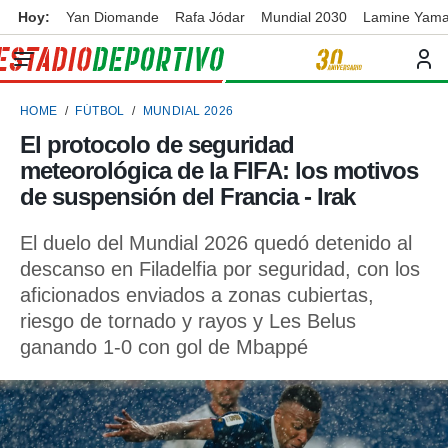
Hoy:
Yan Diomande
Rafa Jódar
Mundial 2030
Lamine Yama
privacidad
o de
ortivo
HOME
FÚTBOL
MUNDIAL 2026
ortivo.com)
borado por
El protocolo de seguridad
es para
meteorológica de la FIFA: los motivos
ue la
 que se
de suspensión del Francia - Irak
e calidad.
eder a este
El duelo del Mundial 2026 quedó detenido al
ediante las
descanso en Filadelfia por seguridad, con los
opciones:
aficionados enviados a zonas cubiertas,
ookies y
riesgo de tornado y rayos y Les Belus
e forma
ganando 1-0 con gol de Mbappé
d digital
ada, basada
mación
ediante
ecnologías