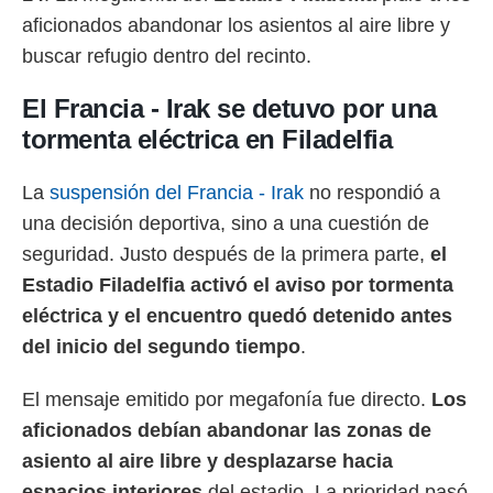
 botón
aficionados abandonar los asientos al aire libre y
.
buscar refugio dentro del recinto.
nto,
El Francia - Irak se detuvo por una
cios
tormenta eléctrica en Filadelfia
kies,
ores únicos
as similares
La
suspensión del Francia - Irak
no respondió a
nar,
una decisión deportiva, sino a una cuestión de
rocesar
onales como
seguridad. Justo después de la primera parte,
el
 este sitio
Estadio Filadelfia activó el aviso por tormenta
recciones IP
ficadores de
eléctrica y el encuentro quedó detenido antes
 posible
del inicio del segundo tiempo
.
s
 traten tus
nales en
El mensaje emitido por megafonía fue directo.
Los
 interés
aficionados debían abandonar las zonas de
go a lo que
asiento al aire libre y desplazarse hacia
nerte. Para
retirar su
espacios interiores
del estadio. La prioridad pasó