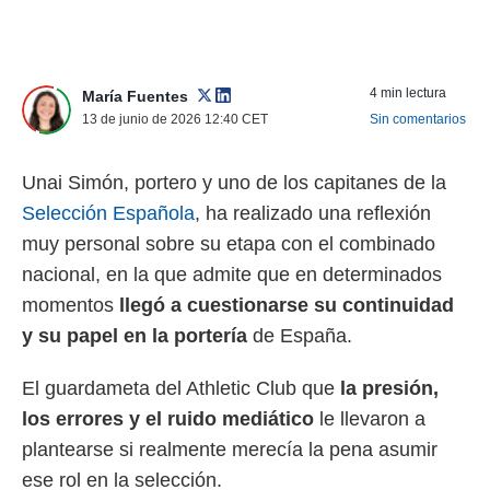
nos permite
ACEPTAR
estra
Y
ara seguir
CONTINUAR
e contenido
4 min lectura
María Fuentes
stándares
13 de junio de 2026 12:40
CET
Sin comentarios
sin coste.
CONFIGURAR
 botón
continuar",
Unai Simón, portero y uno de los capitanes de la
RECHAZAR
der a la
Selección Española
, ha realizado una reflexión
ndo la
 de todas
muy personal sobre su etapa con el combinado
, ya sean
nacional, en la que admite que en determinados
de nuestros
 nos
momentos
llegó a cuestionarse su continuidad
y su papel en la portería
de España.
 y análisis
tamiento en
b, así como
El guardameta del Athletic Club que
la presión,
un perfil
los errores y el ruido mediático
le llevaron a
para
plantearse si realmente merecía la pena asumir
ublicidad y
ese rol en la selección.
do en