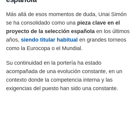
ento u
Más allá de esos momentos de duda, Unai Simón
 de datos
er momento
se ha consolidado como una
pieza clave en el
ic en
proyecto de la selección española
en los últimos
o en
años,
siendo titular habitual
en grandes torneos
 Cookies
en
como la Eurocopa o el Mundial.
eb.
y
Su continuidad en la portería ha estado
socios
acompañada de una evolución constante, en un
el
contexto donde la competencia interna y las
to de
exigencias del puesto han sido una constante.
la
 en un
 y/o acceder
 de datos
ara
 anuncios
ar perfiles