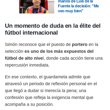
manos de Luis de la
Fuente la decisión: "Me
rtivo.com.
veo muy bien"
o, te
 de que
talarán
Un momento de duda en la élite del
e sean
fútbol internacional
para
a
por el sitio
Simón reconoce que el puesto de
portero
en la
o se
selección
es uno de los más expuestos del
cookies para
fútbol de alto nive
l, donde cada acción tiene una
nto ni para
repercusión inmediata.
licidad o
ado, aunque
En ese contexto, el guardameta admite que
sualizar
atravesó un periodo de reflexión personal en el
general no
ada. Puedes
que llegó a dudar si merecía la pena; una
 instalación
confesión que refleja la exigencia mental que
y acceder a
io web a
acompaña a su posición.
ste abono