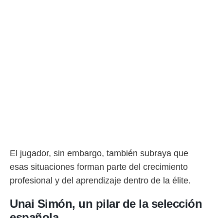
 botón
.
nto,
cios
kies,
ores únicos
as similares
nar,
rocesar
onales como
 este sitio
recciones IP
ficadores de
 posible
El jugador, sin embargo, también subraya que
s
esas situaciones forman parte del crecimiento
 traten tus
nales en
profesional y del aprendizaje dentro de la élite.
 interés
go a lo que
Unai Simón, un pilar de la selección
nerte. Para
retirar su
española