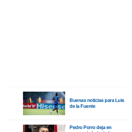
 mismo.
sultar más
 en nuestra
 Cookies
y
ualquier
ento
 botón
ación de
kies
 disponible
e nuestra
.
IVAMENTE,
Buenas noticias para Luis
as
de la Fuente
 a cookies
 no aceptar
ón de
uedes
Pedro Porro deja en
uestro sitio