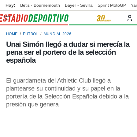
Hoy:
Betis - Bournemouth
Bayer - Sevilla
Sprint MotoGP
Ya
privacidad
o de
ortivo
HOME
FÚTBOL
MUNDIAL 2026
ortivo.com)
borado por
Unai Simón llegó a dudar si merecía la
es para
pena ser el portero de la selección
ue la
 que se
española
e calidad.
eder a este
ediante las
El guardameta del Athletic Club llegó a
opciones:
plantearse su continuidad y su papel en la
ookies y
portería de la Selección Española debido a la
e forma
presión que genera
d digital
ada, basada
mación
ediante
ecnologías