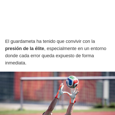
idad
a, utilizar
a
 la
da, crear un
personalizar
o, uso de
a la
El guardameta ha tenido que convivir con la
e contenido
presión de la élite
, especialmente en un entorno
do, medir el
 de la
donde cada error queda expuesto de forma
medir el
inmediata.
 del
 comprender
 través de
s o a través
nación de
edentes de
fuentes,
y mejora de
os, uso de
ados con el
 seleccionar