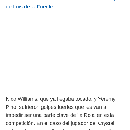
 mismo.
de Luis de la Fuente
.
sultar más
 en nuestra
 Cookies
y
ualquier
ento
 botón
ación de
kies
 disponible
e nuestra
.
IVAMENTE,
Nico Williams, que ya llegaba tocado, y Yeremy
as
 a cookies
Pino, sufrieron golpes fuertes que les van a
 no aceptar
impedir ser una parte clave de 'la Roja' en esta
ón de
competición. En el caso del jugador del Crystal
uedes
uestro sitio