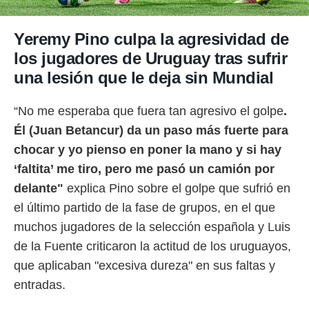
idad
a, utilizar
a
Yeremy Pino culpa la agresividad de
 la
los jugadores de Uruguay tras sufrir
da, crear un
una lesión que le deja sin Mundial
personalizar
o, uso de
a la
“No me esperaba que fuera tan agresivo el golpe
.
e contenido
Él (Juan Betancur) da un paso más fuerte para
do, medir el
 de la
chocar y yo pienso en poner la mano y si hay
medir el
‘faltita’ me tiro, pero me pasó un camión por
 del
delante"
explica Pino sobre el golpe que sufrió en
 comprender
 través de
el último partido de la fase de grupos, en el que
s o a través
muchos jugadores de la selección española y Luis
nación de
edentes de
de la Fuente criticaron la actitud de los uruguayos,
fuentes,
que aplicaban "excesiva dureza" en sus faltas y
y mejora de
os, uso de
entradas.
ados con el
 seleccionar