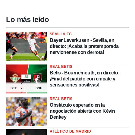
Lo más leído
SEVILLA FC
Bayer Leverkusen - Sevilla, en
directo: ¡Acaba la pretemporada
nervionense con derrota!
REAL BETIS
Betis - Bournemouth, en directo:
¡Final del partido con empate y
2
sensaciones positivas!
-
BET
BOU
2
REAL BETIS
Obstáculo esperado en la
negociación abierta con Kévin
Denkey
ATLÉTICO DE MADRID