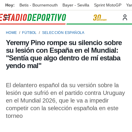
Hoy:
Betis - Bournemouth
Bayer - Sevilla
Sprint MotoGP
Ya
privacidad
o de
ortivo
HOME
FÚTBOL
SELECCIÓN ESPAÑOLA
ortivo.com)
borado por
Yeremy Pino rompe su silencio sobre
es para
su lesión con España en el Mundial:
ue la
 que se
"Sentía que algo dentro de mí estaba
e calidad.
yendo mal"
eder a este
ediante las
opciones:
El delantero español da su versión sobre la
ookies y
lesión que sufrió en el partido contra Uruguay
e forma
en el Mundial 2026, que le va a impedir
competir con la selección española en este
d digital
ada, basada
torneo
mación
ediante
ecnologías