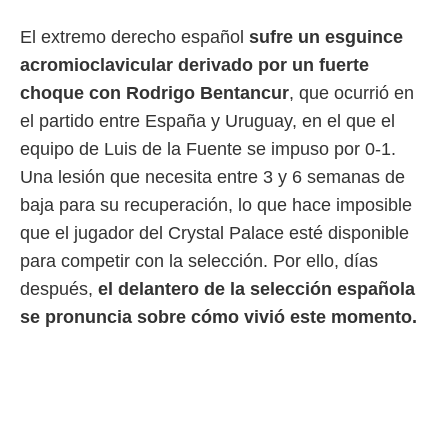
 botón
.
El extremo derecho español
sufre un esguince
acromioclavicular derivado por un fuerte
nto,
choque con Rodrigo Bentancur
, que ocurrió en
cios
el partido entre España y Uruguay, en el que el
kies,
equipo de Luis de la Fuente se impuso por 0-1.
ores únicos
as similares
Una lesión que necesita entre 3 y 6 semanas de
nar,
baja para su recuperación, lo que hace imposible
rocesar
onales como
que el jugador del Crystal Palace esté disponible
 este sitio
para competir con la selección. Por ello, días
recciones IP
ficadores de
después,
el delantero de la selección española
 posible
se pronuncia sobre cómo vivió este momento.
s
 traten tus
nales en
 interés
go a lo que
nerte. Para
retirar su