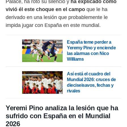
Palace, ha roto su silencio y
ha explicado cómo
vivió él este choque en el campo
que le ha
rtivo.com.
o, te
derivado en una lesión que probablemente le
 de que
impida jugar con España en este mundial.
talarán
e sean
para
España teme perder a
a
Yeremy Pino y enciende
por el sitio
las alarmas con Nico
o se
cookies para
Williams
nto ni para
Así está el cuadro del
licidad o
Mundial 2026: cruces de
dieciseisavos, fechas y
ado, aunque
rivales
sualizar
general no
ada. Puedes
Yeremi Pino analiza la lesión que ha
 instalación
y acceder a
sufrido con España en el Mundial
io web a
2026
ste abono