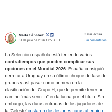
nos permite
ACEPTAR
estra
Y
ara seguir
CONTINUAR
e contenido
stándares
sin coste.
CONFIGURAR
3 min lectura
Marta Sánchez
 botón
01 de julio de 2026 17:53
CET
Sin comentarios
continuar",
RECHAZAR
der a la
ndo la
La Selección española está teniendo varios
 de todas
, ya sean
contratiempos que pueden complicar sus
de nuestros
opciones en el Mundial 2026
. España consiguió
 nos
derrotar a Uruguay en su último choque de fase de
 y análisis
grupos y así pasar como primera en la
tamiento en
b, así como
clasificación del Grupo H, que le permite tener un
un perfil
camino "más sencillo" en la lucha por el título. Sin
para
ublicidad y
embargo, las duras entradas de los jugadores de
la 'Celeste'
costaron dos lesiones caras al equipo
do en