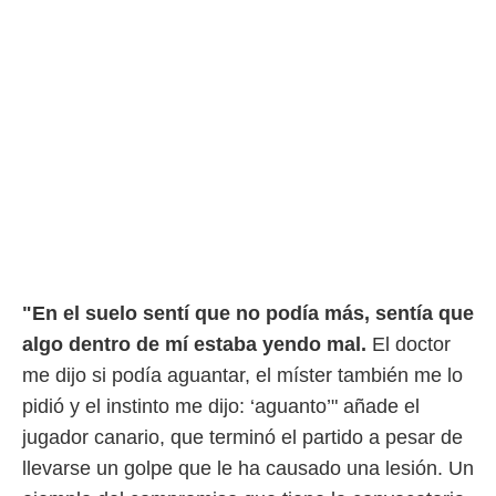
o.
calización
precisa e
ión mediante
, publicidad
dos,
 publicidad
,
ón de
 desarrollo
s.
"En el suelo sentí que no podía más, sentía que
tros 1199
ios
algo dentro de mí estaba yendo mal.
El doctor
me dijo si podía aguantar, el míster también me lo
pidió y el instinto me dijo: ‘aguanto’" añade el
jugador canario, que terminó el partido a pesar de
llevarse un golpe que le ha causado una lesión. Un