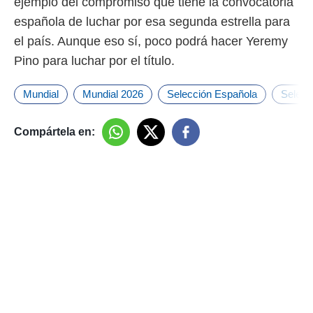
ejemplo del compromiso que tiene la convocatoria
española de luchar por esa segunda estrella para
el país. Aunque eso sí, poco podrá hacer Yeremy
Pino para luchar por el título.
Mundial
Mundial 2026
Selección Española
Selecc
Compártela en: