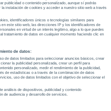
Sel
rar publicidad o contenido personalizado, aunque sí podrás
UEFA Champions League
 la instalación de cookies y acceder a nuestro sitio web a través
Can
Resultados
Clasificacion
Fút
es, identificadores únicos o tecnologías similares para
Dani Olmo para la final, mientras que
UEFA Europa League
n este sitio web, las direcciones IP y los identificadores de
1ª 
Resultados
Clasificacion
pletar el entrenamiento previo por lo que
rsonales en virtud de un interés legítimo, algo a lo que puedes
 al tratamiento de datos en cualquier momento haciendo clic en
disponible
miento de datos:
uso de datos limitados para seleccionar anuncios básicos, crear
ccionar la publicidad personalizada, crear un perfil para
ontenido personalizado, medir el rendimiento de la publicidad,
vés de estadísticas o a través de la combinación de datos
rvicios, uso de datos limitados con el objetivo de seleccionar el
e análisis de dispositivos, publicidad y contenido
n de audiencia y desarrollo de servicios.