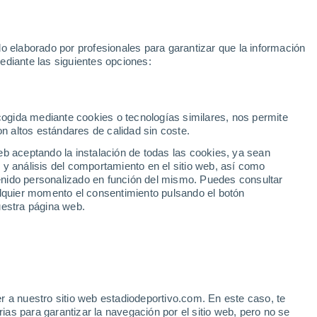
Rafa Jódar
Mundial 2030
Lamine Yamal
Luis de la Fuente
o elaborado por profesionales para garantizar que la información
Fútbol
Motor
Tenis
Baloncest
ediante las siguientes opciones:
Motociclismo
ACB
Portadas
Laliga Hypermotion
Juegos Olímpicos
UEF
Tem
MotoGP
Resultados
Clasificación
Res
Dep
Euroliga
Opinión
Juegos Olímpicos de Invierno
AD Ceuta
Albacete
Cop
ecogida mediante cookies o tecnologías similares, nos permite
on altos estándares de calidad sin coste.
Burgos
Cádiz CF
Res
eb aceptando la instalación de todas las cookies, ya sean
CD Castellón
Celta Fortuna
Mun
 y análisis del comportamiento en el sitio web, así como
Córdoba CF
Eibar
Res
ntenido personalizado en función del mismo. Puedes consultar
alquier momento el consentimiento pulsando el botón
CD Eldense
FC Andorra
Fút
uestra página web.
Girona
Granada CF
Pre
Las Palmas
Leganés
Ser
Mallorca
Oviedo
Fic
Real Sociedad B
Real Valladolid
Sel
Sabadell
Real Sporting
r a nuestro sitio web estadiodeportivo.com. En este caso, te
Mun
 para la final de la
as para garantizar la navegación por el sitio web, pero no se
Tenerife
UD Almería