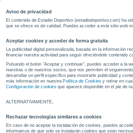
Hoy:
Yan Diomande
Aviso de privacidad
El contenido de Estadio Deportivo (estadiodeportivo.com) ha sid
que se ofrece es de calidad. Puedes acceder a este sitio web m
Laliga EA Sports
Padel
Clasificación
Resultados
Ciclismo
Aceptar cookies y acceder de forma gratuita
UFC
Alavés
Athletic Club de Bilbao
La publicidad digital personalizada, basada en la información r
financiar nuestra actividad para seguir ofreciéndote contenido c
Atlético de Madrid
FC Barcelona
Pulsando el botón "Aceptar y continuar", puedes acceder a la w
Real Betis
Celta de Vigo
nuestras o de nuestros socios, que nos permiten el seguimiento
Deportivo de A Coruña
Elche
desarrollar un perfil específico para mostrarte publicidad y co
más información en nuestra
Política de Cookies
y retirar en cu
Espanyol
Getafe
Configuración de cookies
que aparece disponible en el pie de n
Levante UD
Málaga CF
Osasuna
Racing de Santander
ALTERNATIVAMENTE,
Rayo Vallecano
Real Madrid
Real Sociedad
Sevilla FC
Rechazar tecnologías similares a cookies
HOME
FÚTBOL
SELECCIONES
Valencia CF
Villarreal CF
En caso de no aceptar la instalación de cookies, puedes accede
Dani Olmo, a punto
informamos de que solo se instalarán cookies que sean necesari