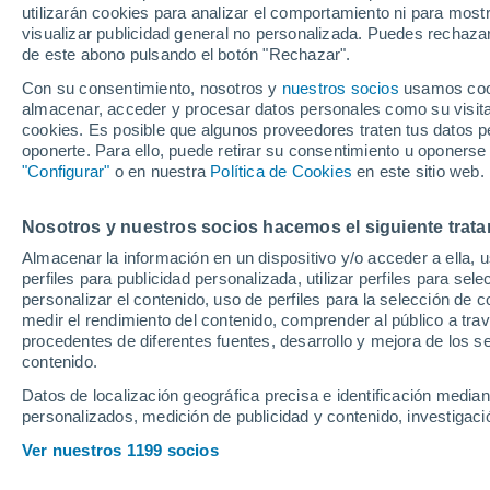
utilizarán cookies para analizar el comportamiento ni para most
Nations League
visualizar publicidad general no personalizada. Puedes rechazar
de este abono pulsando el botón "Rechazar".
Con su consentimiento, nosotros y
nuestros socios
usamos cooki
Luis de la Fuente recupera a 
almacenar, acceder y procesar datos personales como su visita e
Rodrigo Moreno no puede com
cookies. Es posible que algunos proveedores traten tus datos pe
oponerte. Para ello, puede retirar su consentimiento u oponerse
todo apunta a que no estará 
"Configurar"
o en nuestra
Política de Cookies
en este sitio web.
Nosotros y nuestros socios hacemos el siguiente trata
Almacenar la información en un dispositivo y/o acceder a ella, 
perfiles para publicidad personalizada, utilizar perfiles para sele
personalizar el contenido, uso de perfiles para la selección de c
medir el rendimiento del contenido, comprender al público a tra
procedentes de diferentes fuentes, desarrollo y mejora de los se
contenido.
Datos de localización geográfica precisa e identificación mediant
personalizados, medición de publicidad y contenido, investigació
Ver nuestros 1199 socios