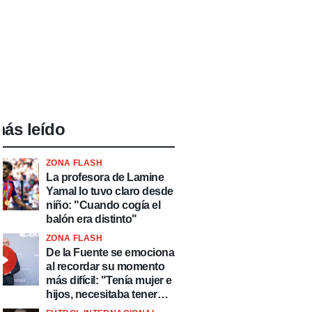
ás leído
ZONA FLASH
La profesora de Lamine
Yamal lo tuvo claro desde
niño: "Cuando cogía el
balón era distinto"
ZONA FLASH
De la Fuente se emociona
al recordar su momento
más difícil: "Tenía mujer e
hijos, necesitaba tener
ingresos y volver al