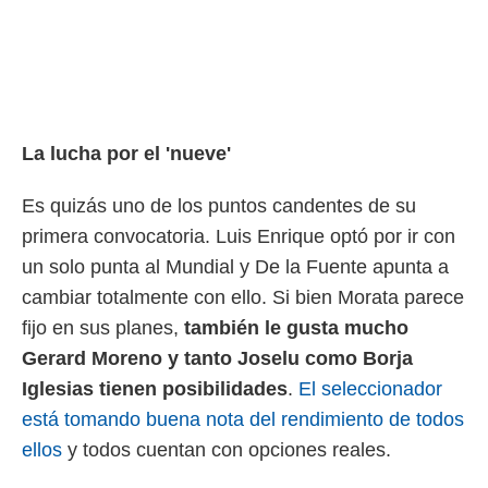
o.
calización
precisa e
ión mediante
, publicidad
La lucha por el 'nueve'
dos,
 publicidad
Es quizás uno de los puntos candentes de su
,
primera convocatoria. Luis Enrique optó por ir con
ón de
 desarrollo
un solo punta al Mundial y De la Fuente apunta a
s.
cambiar totalmente con ello. Si bien Morata parece
tros 1199
fijo en sus planes,
también le gusta mucho
ios
Gerard Moreno y tanto Joselu como Borja
Iglesias tienen posibilidades
.
El seleccionador
está tomando buena nota del rendimiento de todos
ellos
y todos cuentan con opciones reales.