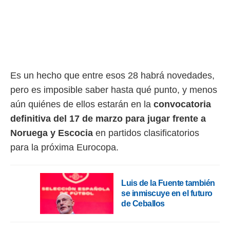
ento u
 de datos
er momento
ic en
o en
 Cookies
en
Es un hecho que entre esos 28 habrá novedades,
eb.
pero es imposible saber hasta qué punto, y menos
y
aún quiénes de ellos estarán en la
convocatoria
socios
definitiva del 17 de marzo para jugar frente a
el
Noruega y Escocia
en partidos clasificatorios
to de
para la próxima Eurocopa.
la
 en un
Luis de la Fuente también
 y/o acceder
se inmiscuye en el futuro
 de datos
de Ceballos
ara
 anuncios
ar perfiles