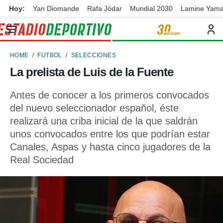
Hoy:
Yan Diomande
Rafa Jódar
Mundial 2030
Lamine Yama
privacidad
o de
ortivo
HOME
FÚTBOL
SELECCIONES
ortivo.com)
borado por
La prelista de Luis de la Fuente
es para
ue la
Antes de conocer a los primeros convocados
 que se
e calidad.
del nuevo seleccionador español, éste
eder a este
realizará una criba inicial de la que saldrán
ediante las
unos convocados entre los que podrían estar
opciones:
Canales, Aspas y hasta cinco jugadores de la
ookies y
Real Sociedad
e forma
d digital
ada, basada
mación
ediante
ecnologías