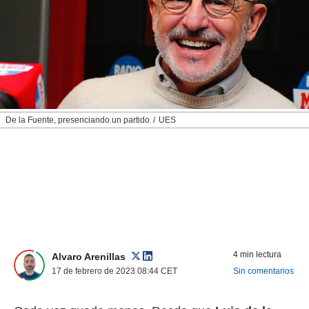
nos permite
ACEPTAR
estra
Y
ara seguir
CONTINUAR
e contenido
stándares
sin coste.
CONFIGURAR
 botón
continuar",
RECHAZAR
De la Fuente, presenciando un partido
UES
der a la
ndo la
 de todas
, ya sean
de nuestros
 nos
 y análisis
tamiento en
b, así como
4 min lectura
un perfil
Alvaro Arenillas
para
17 de febrero de 2023 08:44
CET
Sin comentarios
ublicidad y
do en