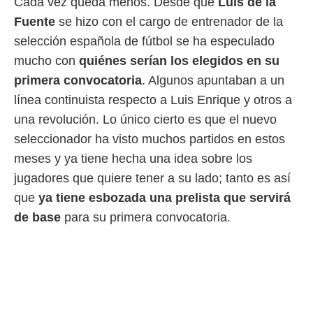
Cada vez queda menos. Desde que
Luis de la
 mismo.
Fuente
se hizo con el cargo de entrenador de la
sultar más
 en nuestra
selección española de fútbol se ha especulado
 Cookies
y
mucho con
quiénes serían los elegidos en su
ualquier
primera convocatoria
. Algunos apuntaban a un
ento
línea continuista respecto a Luis Enrique y otros a
 botón
una revolución. Lo único cierto es que el nuevo
ación de
kies
seleccionador ha visto muchos partidos en estos
 disponible
meses y ya tiene hecha una idea sobre los
e nuestra
.
jugadores que quiere tener a su lado; tanto es así
que
ya tiene esbozada una prelista que servirá
IVAMENTE,
de base
para su primera convocatoria.
as
 a cookies
 no aceptar
ón de
uedes
uestro sitio