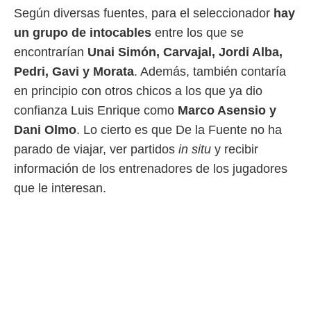
idad
Según diversas fuentes, para el seleccionador
hay
a, utilizar
a
un grupo de intocables
entre los que se
 la
encontrarían
Unai Simón, Carvajal, Jordi Alba,
da, crear un
Pedri, Gavi y Morata
. Además, también contaría
personalizar
en principio con otros chicos a los que ya dio
o, uso de
confianza Luis Enrique como
Marco Asensio y
a la
e contenido
Dani Olmo
. Lo cierto es que De la Fuente no ha
do, medir el
parado de viajar, ver partidos
in situ
y recibir
 de la
medir el
información de los entrenadores de los jugadores
 del
que le interesan.
 comprender
 través de
s o a través
nación de
edentes de
fuentes,
y mejora de
os, uso de
ados con el
 seleccionar