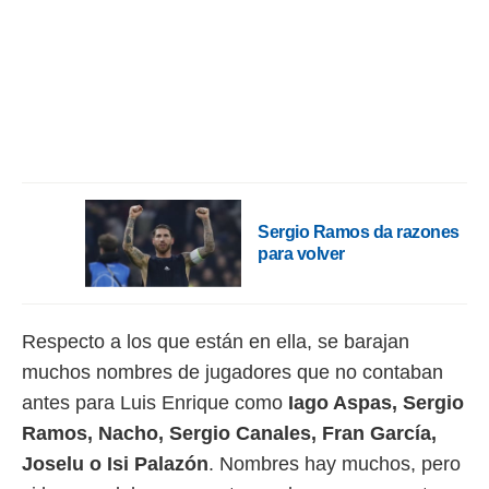
rtivo.com.
o, te
 de que
talarán
e sean
para
a
por el sitio
o se
cookies para
Sergio Ramos da razones
para volver
nto ni para
licidad o
ado, aunque
Respecto a los que están en ella, se barajan
sualizar
muchos nombres de jugadores que no contaban
general no
ada. Puedes
antes para Luis Enrique como
Iago Aspas, Sergio
 instalación
Ramos, Nacho, Sergio Canales, Fran García,
y acceder a
io web a
Joselu o Isi Palazón
. Nombres hay muchos, pero
ste abono