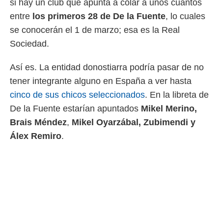
si hay un club que apunta a colar a unos cuantos
 botón
.
entre
los primeros 28 de De la Fuente
, lo cuales
se conocerán el 1 de marzo; esa es la Real
nto,
Sociedad.
cios
kies,
Así es. La entidad donostiarra podría pasar de no
ores únicos
tener integrante alguno en España a ver hasta
as similares
nar,
cinco de sus chicos seleccionados
. En la libreta de
rocesar
De la Fuente estarían apuntados
Mikel Merino,
onales como
 este sitio
Brais Méndez
,
Mikel Oyarzábal, Zubimendi y
recciones IP
Álex Remiro
.
ficadores de
 posible
s
 traten tus
nales en
 interés
go a lo que
nerte. Para
retirar su