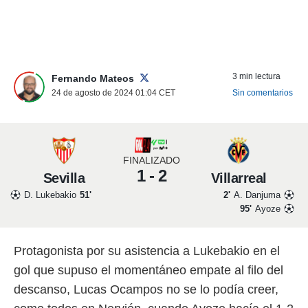
nos permite
ACEPTAR
estra
Y
ara seguir
CONTINUAR
e contenido
stándares
3 min lectura
sin coste.
Fernando Mateos
CONFIGURAR
24 de agosto de 2024 01:04
CET
Sin comentarios
 botón
continuar",
RECHAZAR
der a la
ndo la
 de todas
FINALIZADO
, ya sean
1 - 2
Sevilla
Villarreal
de nuestros
 nos
D. Lukebakio
51'
2'
A. Danjuma
95'
Ayoze
 y análisis
tamiento en
b, así como
Protagonista por su asistencia a Lukebakio en el
un perfil
para
gol que supuso el momentáneo empate al filo del
ublicidad y
descanso, Lucas Ocampos no se lo podía creer,
do en