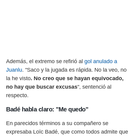
idad
a, utilizar
a
 la
da, crear un
personalizar
o, uso de
a la
e contenido
do, medir el
Además, el extremo se refirió al
gol anulado a
 de la
Juanlu
. "Saco y la jugada es rápida. No la veo, no
medir el
 del
la he visto
. No creo que se hayan equivocado,
 comprender
no hay que buscar excusas
", sentenció al
 través de
s o a través
respecto.
nación de
edentes de
Badé habla claro: "Me quedo"
fuentes,
y mejora de
En parecidos términos a su compañero se
os, uso de
ados con el
expresaba Loïc Badé, que como todos admite que
 seleccionar