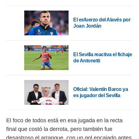
 botón
.
El esfuerzo del Alavés por
nto,
Joan Jordán
cios
kies,
ores únicos
as similares
El Sevilla reactiva el fichaje
nar,
de Antonetti
rocesar
onales como
 este sitio
recciones IP
ficadores de
Oficial: Valentín Barco ya
 posible
es jugador del Sevilla
s
 traten tus
nales en
 interés
El foco de todos está en esa jugada en la recta
go a lo que
final que costó la derrota, pero también fue
nerte. Para
retirar su
desastroso el arranque, con un gol encajado antes