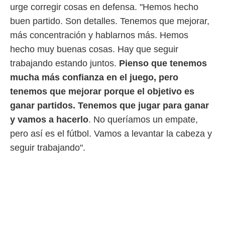
urge corregir cosas en defensa. "Hemos hecho
o.
buen partido. Son detalles. Tenemos que mejorar,
calización
precisa e
más concentración y hablarnos más. Hemos
ión mediante
hecho muy buenas cosas. Hay que seguir
, publicidad
trabajando estando juntos.
P
ienso que tenemos
mucha más confianza en el juego, pero
dos,
 publicidad
tenemos que mejorar porque el objetivo es
,
ganar partidos. Tenemos que jugar para ganar
ón de
 desarrollo
y vamos a hacerlo
. No queríamos un empate,
s.
pero así es el fútbol. Vamos a levantar la cabeza y
tros 1199
seguir trabajando".
ios