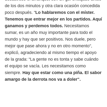
ento u
de los dos minutos y otra clara ocasión concedida
 de datos
poco después. "
Lo hablaremos con el míster.
er momento
Tenemos que entrar mejor en los partidos. Aquí
ic en
o en
ganamos y perdemos todos.
Necesitamos
sumar, es un año muy importante para todo el
 Cookies
en
eb.
mundo y hay que ser positivos. Nos duele, pero
mejor que pase ahora y no en otro momento",
y
socios
explicó, agradeciendo al mismo tiempo el apoyo
el
de la grada: "La gente no es tonta y sabe cuándo
el equipo se vacía. Les necesitamos como
to de
siempre.
Hay que estar como una piña. El sabor
la
amargo de la derrota nos va a doler".
 en un
 y/o acceder
 de datos
ara
 anuncios
ar perfiles