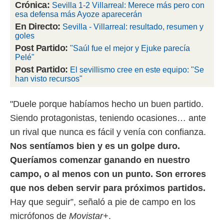
Crónica:
Sevilla 1-2 Villarreal: Merece más pero con
esa defensa más Ayoze aparecerán
rtivo.com.
En Directo:
Sevilla - Villarreal: resultado, resumen y
o, te
goles
 de que
talarán
Post Partido:
"Saúl fue el mejor y Ejuke parecía
e sean
Pelé"
para
Post Partido:
El sevillismo cree en este equipo: "Se
a
han visto recursos"
por el sitio
o se
"Duele porque habíamos hecho un buen partido.
cookies para
Siendo protagonistas, teniendo ocasiones… ante
nto ni para
un rival que nunca es fácil y venía con confianza.
licidad o
Nos sentíamos bien y es un golpe duro.
ado, aunque
Queríamos comenzar ganando en nuestro
sualizar
general no
campo, o al menos con un punto. Son errores
ada. Puedes
que nos deben servir para próximos partidos.
 instalación
y acceder a
Hay que seguir”, señaló a pie de campo en los
io web a
micrófonos de
Movistar+
.
ste abono