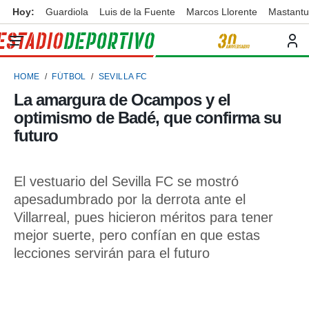
Hoy:
Guardiola
Luis de la Fuente
Marcos Llorente
Mastant
privacidad
o de
ortivo
HOME
FÚTBOL
SEVILLA FC
ortivo.com)
borado por
La amargura de Ocampos y el
es para
optimismo de Badé, que confirma su
ue la
 que se
futuro
e calidad.
eder a este
ediante las
El vestuario del Sevilla FC se mostró
opciones:
apesadumbrado por la derrota ante el
ookies y
Villarreal, pues hicieron méritos para tener
e forma
mejor suerte, pero confían en que estas
lecciones servirán para el futuro
d digital
ada, basada
mación
ediante
ecnologías