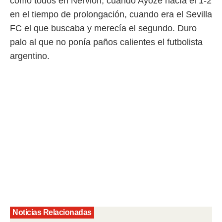
como todos en Nervión, cuando Ayoze hacía el 1-2
 mismo.
en el tiempo de prolongación, cuando era el Sevilla
sultar más
FC el que buscaba y merecía el segundo. Duro
 en nuestra
 Cookies
y
palo al que no ponía paños calientes el futbolista
ualquier
argentino.
ento
 botón
ación de
kies
 disponible
e nuestra
.
IVAMENTE,
as
 a cookies
 no aceptar
ón de
uedes
Noticias Relacionadas
uestro sitio