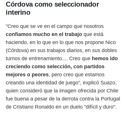
idad
Córdova como seleccionador
a, utilizar
interino
a
 la
"Creo que se ve en el campo que nosotros
da, crear un
confiamos mucho en el trabajo
que está
personalizar
o, uso de
haciendo, en lo que en lo que nos propone Nico
a la
(Córdova) en sus trabajos diarios, en sus dobles
e contenido
do, medir el
turnos de entrenamiento.... Creo que
hemos ido
 de la
creciendo como selección, con partidos
medir el
 del
mejores o peores
, pero creo que estamos
 comprender
creando una identidad de juego", explicó Suazo,
 través de
s o a través
quien consideró que la imagen ofrecida por Chile
nación de
fue buena a pesar de la derrota contra la Portugal
edentes de
fuentes,
de Cristiano Ronaldo en un duelo "difícil y duro".
y mejora de
os, uso de
ados con el
 seleccionar