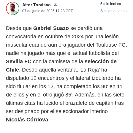
5 min lectura
Aitor Torvisco
 mismo.
sultar más
07 de junio de 2026 17:28
CET
Sin comentarios
 en nuestra
 Cookies
y
Desde que
Gabriel Suazo
se perdió una
ualquier
convocatoria en octubre de 2024 por una lesión
ento
muscular cuando aún era jugador del Toulouse FC,
 botón
ación de
nadie ha jugado más que el actual futbolista del
kies
Sevilla FC
con la camiseta de la
selección de
 disponible
e nuestra
Chile
. Desde aquella ventana, 'La Roja' ha
.
disputado 12 encuentros y el lateral izquierdo ha
IVAMENTE,
sido titular en los 12, ha completado los 90' en 11
de ellos y en el otro jugó 85'. Además, en las siete
as
últimas citas ha lucido el brazalete de capitán tras
 a cookies
ser designado por el seleccionador interino
 no aceptar
Nicolás Córdova
.
ón de
uedes
uestro sitio