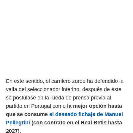
rtivo.com.
o, te
 de que
talarán
e sean
para
a
por el sitio
o se
cookies para
nto ni para
licidad o
En este sentido, el carrilero zurdo ha defendido la
valía del seleccionador interino, después de éste
ado, aunque
sualizar
se postulase en la rueda de prensa previa al
general no
partido en Portugal como
la mejor opción hasta
ada. Puedes
 instalación
que se consume
el deseado fichaje de Manuel
y acceder a
Pellegrini
(con contrato en el Real Betis hasta
io web a
ste abono
2027)
.