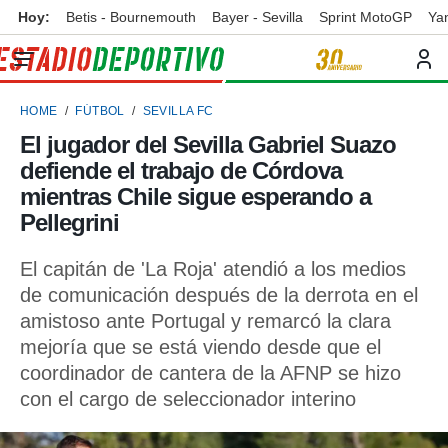
Hoy:
Betis - Bournemouth
Bayer - Sevilla
Sprint MotoGP
Ya
privacidad
o de
ortivo
HOME
FÚTBOL
SEVILLA FC
ortivo.com)
borado por
El jugador del Sevilla Gabriel Suazo
es para
defiende el trabajo de Córdova
ue la
 que se
mientras Chile sigue esperando a
e calidad.
Pellegrini
eder a este
ediante las
El capitán de 'La Roja' atendió a los medios
opciones:
de comunicación después de la derrota en el
ookies y
amistoso ante Portugal y remarcó la clara
e forma
mejoría que se está viendo desde que el
coordinador de cantera de la AFNP se hizo
d digital
ada, basada
con el cargo de seleccionador interino
mación
ediante
ecnologías