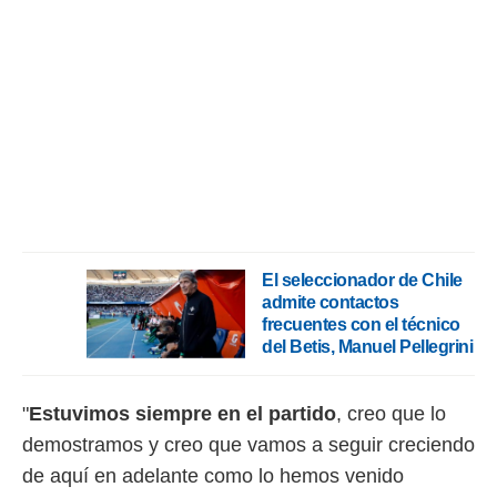
o.
calización
precisa e
ión mediante
, publicidad
dos,
 publicidad
,
ón de
 desarrollo
El seleccionador de Chile
s.
admite contactos
tros 1199
frecuentes con el técnico
ios
del Betis, Manuel Pellegrini
"
Estuvimos siempre en el partido
, creo que lo
demostramos y creo que vamos a seguir creciendo
de aquí en adelante como lo hemos venido