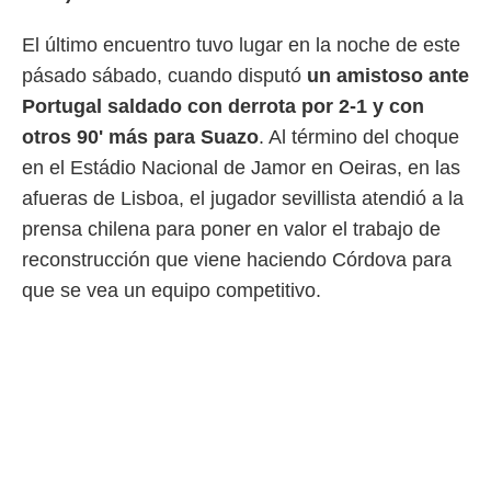
 botón
.
El último encuentro tuvo lugar en la noche de este
pásado sábado, cuando disputó
un amistoso ante
nto,
Portugal saldado con derrota por 2-1 y con
cios
otros 90' más para Suazo
. Al término del choque
kies,
en el Estádio Nacional de Jamor en Oeiras, en las
ores únicos
as similares
afueras de Lisboa, el jugador sevillista atendió a la
nar,
prensa chilena para poner en valor el trabajo de
rocesar
onales como
reconstrucción que viene haciendo Córdova para
 este sitio
que se vea un equipo competitivo.
recciones IP
ficadores de
 posible
s
 traten tus
nales en
 interés
go a lo que
nerte. Para
retirar su