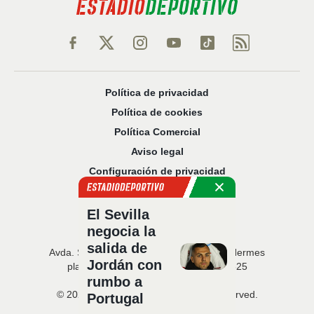
Política de privacidad
Política de cookies
Política Comercial
Aviso legal
Configuración de privacidad
Sobre nosotros
Código Ético
El Sevilla
negocia la
salida de
Avda. San Francisco Javier, 22 · Edificio Hermes
Jordán con
planta 5 · 41018 Sevilla · T. 954 216 525
rumbo a
© 2026 Estadio Deportivo. All rights reserved.
Portugal