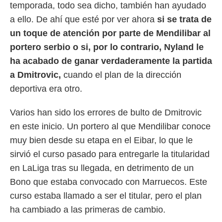
temporada, todo sea dicho, también han ayudado
o.
a ello. De ahí que esté por ver ahora
si se trata de
calización
precisa e
un toque de atención por parte de Mendilibar al
ión mediante
portero serbio o si, por lo contrario, Nyland le
, publicidad
ha acabado de ganar verdaderamente la partida
a Dmitrovic,
cuando el plan de la dirección
dos,
deportiva era otro.
 publicidad
,
ón de
Varios han sido los errores de bulto de Dmitrovic
 desarrollo
en este inicio. Un portero al que Mendilibar conoce
s.
muy bien desde su etapa en el Eibar, lo que le
tros 1199
ios
sirvió el curso pasado para entregarle la titularidad
en LaLiga tras su llegada, en detrimento de un
Bono que estaba convocado con Marruecos. Este
curso estaba llamado a ser el titular, pero el plan
ha cambiado a las primeras de cambio.