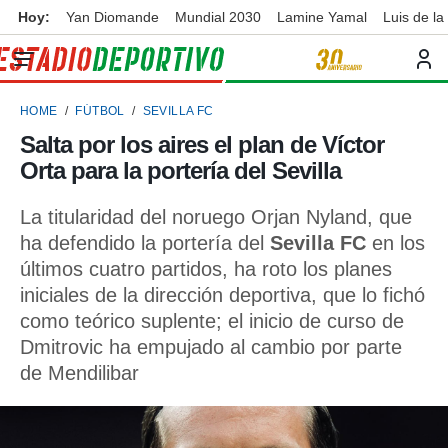
Hoy:
Yan Diomande
Mundial 2030
Lamine Yamal
Luis de la
privacidad
o de
ortivo
HOME
FÚTBOL
SEVILLA FC
ortivo.com)
borado por
Salta por los aires el plan de Víctor
es para
Orta para la portería del Sevilla
ue la
 que se
e calidad.
La titularidad del noruego Orjan Nyland, que
eder a este
ha defendido la portería del
Sevilla FC
en los
ediante las
últimos cuatro partidos, ha roto los planes
opciones:
iniciales de la dirección deportiva, que lo fichó
ookies y
como teórico suplente; el inicio de curso de
e forma
Dmitrovic ha empujado al cambio por parte
de Mendilibar
d digital
ada, basada
mación
ediante
ecnologías