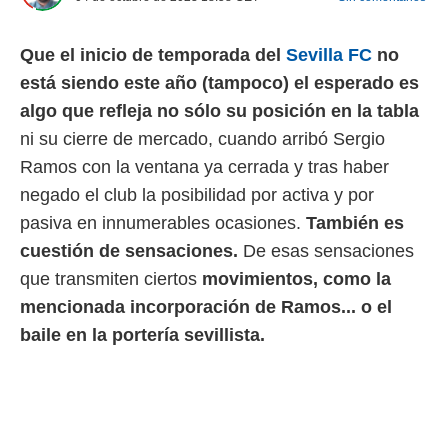
 mismo.
sultar más
Que el inicio de temporada del
Sevilla FC
no
 en nuestra
 Cookies
y
está siendo este año (tampoco) el esperado es
ualquier
algo que refleja no sólo su posición en la tabla
ento
ni su cierre de mercado, cuando arribó Sergio
 botón
Ramos con la ventana ya cerrada y tras haber
ación de
kies
negado el club la posibilidad por activa y por
 disponible
pasiva en innumerables ocasiones.
También es
e nuestra
.
cuestión de sensaciones.
De esas sensaciones
que transmiten ciertos
movimientos, como la
IVAMENTE,
mencionada incorporación de Ramos... o el
baile en la portería sevillista.
as
 a cookies
 no aceptar
ón de
uedes
uestro sitio