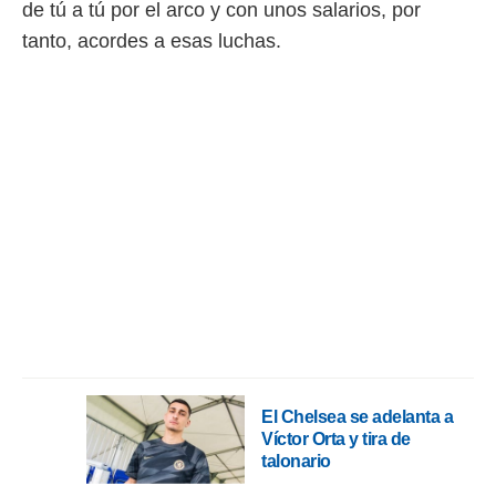
de tú a tú por el arco y con unos salarios, por
ento u
tanto, acordes a esas luchas.
 de datos
er momento
ic en
o en
 Cookies
en
eb.
y
socios
el
to de
la
 en un
 y/o acceder
El Chelsea se adelanta a
 de datos
Víctor Orta y tira de
ara
 anuncios
talonario
ar perfiles