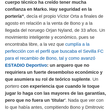
 botón
cuerpo técnico ha creído tener mucha
.
confianza en Marko. Hay seguridad en la
portería”
, decía el propio Víctor Orta a finales de
nto,
agosto en relación a la venta de Bono y a la
cios
llegada del noruego Orjan Nyland, de 33 años. Un
kies,
movimiento inteligente y económico, pues se
ores únicos
as similares
encontraba libre, a la vez que
cumplía a la
nar,
perfección con el perfil que buscaba el Sevilla FC
rocesar
onales como
para el recambio de Bono, tal y como avanzó
 este sitio
ESTADIO Deportivo
:
un arquero que no
recciones IP
ficadores de
requiriera un fuerte desembolso económico y
 posible
que asumiera su rol de teórico suplente
. Un
s
 traten tus
portero
con experiencia que cuando le toque
nales en
jugar lo haga con las mayores de las garantías,
 interés
go a lo que
pero que no fuera un 'titular'
. Nada que ver con
nerte. Para
lo que había antes, compitiendo Bono y Dmitrovic
retirar su