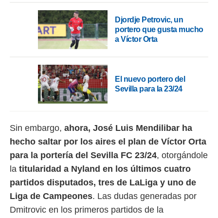
idad
a, utilizar
Djordje Petrovic, un
a
portero que gusta mucho
 la
a Víctor Orta
da, crear un
personalizar
o, uso de
a la
El nuevo portero del
e contenido
Sevilla para la 23/24
do, medir el
 de la
medir el
 del
Sin embargo,
ahora, José Luis Mendilibar ha
 comprender
hecho saltar por los aires el plan de Víctor Orta
 través de
s o a través
para la portería del Sevilla FC 23/24
, otorgándole
nación de
la
titularidad a Nyland en los últimos cuatro
edentes de
fuentes,
partidos disputados, tres de LaLiga y uno de
y mejora de
Liga de Campeones
. Las dudas generadas por
os, uso de
ados con el
Dmitrovic en los primeros partidos de la
 seleccionar