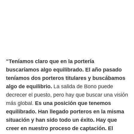
rtivo.com.
o, te
 de que
talarán
e sean
para
a
por el sitio
o se
"Teníamos claro que en la portería
cookies para
buscaríamos algo equilibrado. El año pasado
nto ni para
teníamos dos porteros titulares y buscábamos
licidad o
algo de equilibrio.
La salida de Bono puede
ado, aunque
decrecer el puesto, pero hay que buscar una visión
sualizar
general no
más global.
Es una posición que tenemos
ada. Puedes
equilibrado. Han llegado porteros en la misma
 instalación
y acceder a
situación y han sido todo un éxito. Hay que
io web a
creer en nuestro proceso de captación. El
ste abono