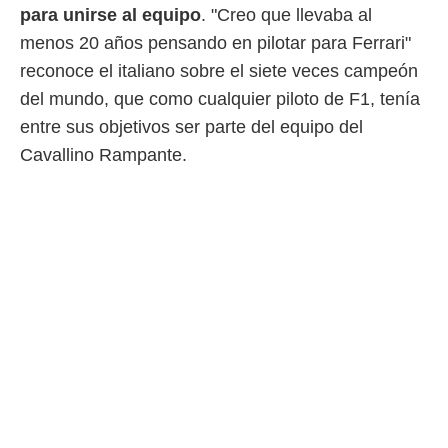
ento u
para unirse al equipo
. "Creo que llevaba al
menos 20 años pensando en pilotar para Ferrari"
 de datos
er momento
reconoce el italiano sobre el siete veces campeón
ic en
del mundo, que como cualquier piloto de F1, tenía
o en
entre sus objetivos ser parte del equipo del
 Cookies
en
Cavallino Rampante.
eb.
y
socios
el
to de
la
 en un
 y/o acceder
 de datos
ara
 anuncios
ar perfiles