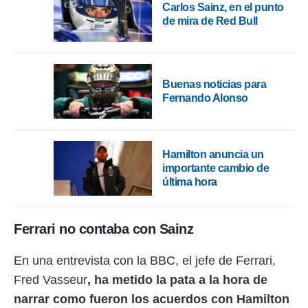
 botón
Carlos Sainz, en el punto
.
de mira de Red Bull
nto,
cios
Buenas noticias para
kies,
Fernando Alonso
ores únicos
as similares
nar,
rocesar
Hamilton anuncia un
onales como
importante cambio de
 este sitio
última hora
recciones IP
ficadores de
 posible
s
Ferrari no contaba con Sainz
 traten tus
nales en
En una entrevista con la BBC, el jefe de Ferrari,
 interés
go a lo que
Fred Vasseur
, ha metido la pata a la hora de
nerte. Para
narrar como fueron los acuerdos con Hamilton
retirar su