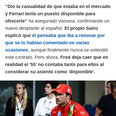
idad
"Dio la casualidad de que estaba en el mercado
a, utilizar
a
y Ferrari tenía un puesto disponible para
 la
ofrecerle"
ha asegurado Vasseur, confirmando un
da, crear un
nuevo desplante al español.
El propio Sainz
personalizar
explicó que
él pensaba que iba a renovar por
o, uso de
a la
que se lo habían comentado en varias
e contenido
ocasiones
, aunque finalmente nunca se extendió
do, medir el
 de la
este contrato. Pero ahora,
Fred deja caer que en
medir el
realidad el '55' no contaba tanto para ellos al
 del
 comprender
considerar su asiento como 'disponible'.
 través de
s o a través
nación de
edentes de
fuentes,
y mejora de
os, uso de
ados con el
 seleccionar