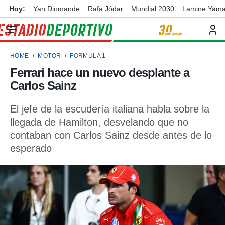
Hoy:
Yan Diomande
Rafa Jódar
Mundial 2030
Lamine Yama
privacidad
o de
ortivo
HOME
MOTOR
FORMULA 1
ortivo.com)
borado por
Ferrari hace un nuevo desplante a
es para
Carlos Sainz
ue la
 que se
e calidad.
El jefe de la escudería italiana habla sobre la
eder a este
llegada de Hamilton, desvelando que no
ediante las
contaban con Carlos Sainz desde antes de lo
opciones:
esperado
ookies y
e forma
d digital
ada, basada
mación
ediante
ecnologías