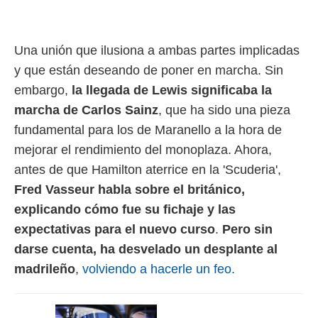
rtivo.com.
o, te
Una unión que ilusiona a ambas partes implicadas
 de que
talarán
y que están deseando de poner en marcha. Sin
e sean
embargo,
la llegada de Lewis significaba la
para
a
marcha de Carlos Sainz
, que ha sido una pieza
por el sitio
fundamental para los de Maranello a la hora de
o se
cookies para
mejorar el rendimiento del monoplaza. Ahora,
antes de que Hamilton aterrice en la 'Scuderia',
nto ni para
licidad o
Fred Vasseur habla sobre el británico,
explicando cómo fue su fichaje y las
ado, aunque
expectativas para el nuevo curso
.
Pero sin
sualizar
general no
darse cuenta, ha desvelado un desplante al
ada. Puedes
madrileño
,
volviendo a hacerle un feo.
 instalación
y acceder a
io web a
ste abono