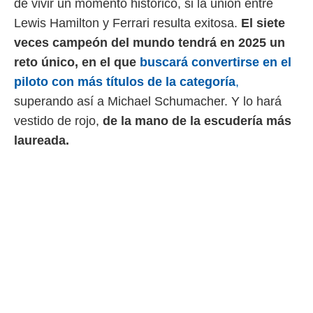
de vivir un momento histórico, si la unión entre
 mismo.
Lewis Hamilton y Ferrari resulta exitosa.
El siete
sultar más
 en nuestra
veces campeón del mundo tendrá en 2025 un
 Cookies
y
reto único, en el que
buscará convertirse en el
ualquier
piloto con más títulos de la categoría
,
ento
superando así a Michael Schumacher. Y lo hará
 botón
ación de
vestido de rojo,
de la mano de la escudería más
kies
laureada.
 disponible
e nuestra
.
IVAMENTE,
as
 a cookies
 no aceptar
ón de
uedes
uestro sitio