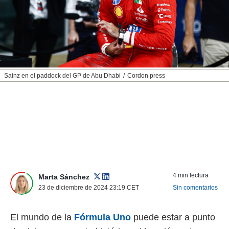
nos permite
ACEPTAR
estra
Y
ara seguir
CONTINUAR
e contenido
stándares
sin coste.
CONFIGURAR
 botón
Sainz en el paddock del GP de Abu Dhabi
Cordon press
continuar",
RECHAZAR
der a la
ndo la
 de todas
, ya sean
de nuestros
 nos
 y análisis
tamiento en
4 min lectura
Marta Sánchez
b, así como
23 de diciembre de 2024 23:19
CET
Sin comentarios
un perfil
para
ublicidad y
El mundo de la
Fórmula Uno
puede estar a punto
do en