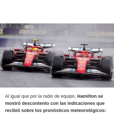
 botón
.
nto,
cios
kies,
ores únicos
as similares
nar,
rocesar
onales como
 este sitio
recciones IP
ficadores de
 posible
s
 traten tus
nales en
Al igual que por la radio de equipo,
Hamilton se
 interés
go a lo que
mostró descontento con las indicaciones que
nerte. Para
recibió sobre los pronósticos meteorológicos:
retirar su