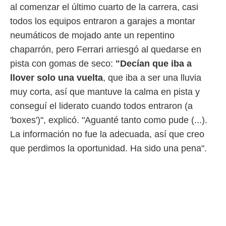
ento u
al comenzar el último cuarto de la carrera, casi
todos los equipos entraron a garajes a montar
 de datos
er momento
neumáticos de mojado ante un repentino
ic en
chaparrón, pero Ferrari arriesgó al quedarse en
o en
pista con gomas de seco:
"Decían que iba a
 Cookies
en
llover solo una vuelta
, que iba a ser una lluvia
eb.
muy corta, así que mantuve la calma en pista y
y
conseguí el liderato cuando todos entraron (a
socios
'boxes')", explicó. "Aguanté tanto como pude (...).
el
La información no fue la adecuada, así que creo
to de
que perdimos la oportunidad. Ha sido una pena".
la
 en un
 y/o acceder
 de datos
ara
 anuncios
ar perfiles