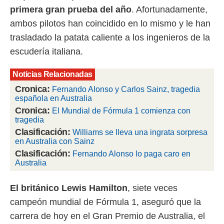
primera gran prueba del año
. Afortunadamente,
 mismo.
sultar más
ambos pilotos han coincidido en lo mismo y le han
 en nuestra
trasladado la patata caliente a los ingenieros de la
 Cookies
y
ualquier
escudería italiana.
ento
Noticias Relacionadas
 botón
ación de
Cronica:
Fernando Alonso y Carlos Sainz, tragedia
kies
española en Australia
 disponible
Cronica:
El Mundial de Fórmula 1 comienza con
e nuestra
tragedia
.
Clasificación:
Williams se lleva una ingrata sorpresa
en Australia con Sainz
IVAMENTE,
Clasificación:
Fernando Alonso lo paga caro en
Australia
as
 a cookies
El británico Lewis Hamilton
, siete veces
 no aceptar
campeón mundial de Fórmula 1, aseguró que la
ón de
uedes
carrera de hoy en el Gran Premio de Australia, el
uestro sitio