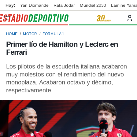
Hoy:
Yan Diomande
Rafa Jódar
Mundial 2030
Lamine Yama
privacidad
o de
ortivo
HOME
MOTOR
FORMULA 1
ortivo.com)
borado por
Primer lío de Hamilton y Leclerc en
es para
Ferrari
ue la
 que se
e calidad.
Los pilotos de la escudería italiana acabaron
eder a este
muy molestos con el rendimiento del nuevo
ediante las
monoplaza. Acabaron octavo y décimo,
opciones:
respectivamente
ookies y
e forma
d digital
ada, basada
mación
ediante
ecnologías