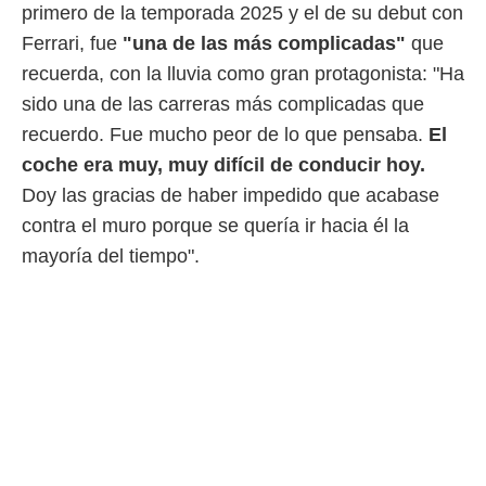
primero de la temporada 2025 y el de su debut con
rtivo.com.
Ferrari, fue
"una de las más complicadas"
que
o, te
recuerda, con la lluvia como gran protagonista: "Ha
 de que
talarán
sido una de las carreras más complicadas que
e sean
recuerdo. Fue mucho peor de lo que pensaba.
El
para
coche era muy, muy difícil de conducir hoy.
a
por el sitio
Doy las gracias de haber impedido que acabase
o se
contra el muro porque se quería ir hacia él la
cookies para
mayoría del tiempo".
nto ni para
licidad o
ado, aunque
sualizar
general no
ada. Puedes
 instalación
y acceder a
io web a
ste abono