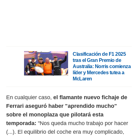
idad
a, utilizar
a
 la
da, crear un
personalizar
o, uso de
a la
Clasificación de F1 2025
e contenido
tras el Gran Premio de
do, medir el
 de la
Australia: Norris comienza
medir el
líder y Mercedes tutea a
 del
McLaren
 comprender
 través de
s o a través
En cualquier caso,
el flamante nuevo fichaje de
nación de
Ferrari aseguró haber "aprendido mucho"
edentes de
fuentes,
sobre el monoplaza que pilotará esta
y mejora de
temporada:
"Nos queda mucho trabajo por hacer
os, uso de
ados con el
(...). El equilibrio del coche era muy complicado,
 seleccionar