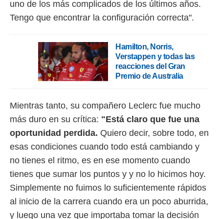
uno de los más complicados de los últimos años.
o.
Tengo que encontrar la configuración correcta".
calización
precisa e
ión mediante
Hamilton, Norris,
Verstappen y todas las
, publicidad
reacciones del Gran
Premio de Australia
dos,
 publicidad
,
Mientras tanto, su compañero Leclerc fue mucho
ón de
 desarrollo
más duro en su crítica:
"Está claro que fue una
s.
oportunidad perdida.
Quiero decir, sobre todo, en
tros 1199
esas condiciones cuando todo está cambiando y
ios
no tienes el ritmo, es en ese momento cuando
tienes que sumar los puntos y y no lo hicimos hoy.
Simplemente no fuimos lo suficientemente rápidos
al inicio de la carrera cuando era un poco aburrida,
y luego una vez que importaba tomar la decisión