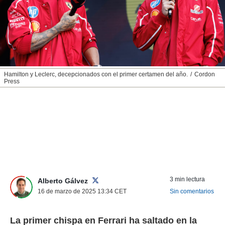
nos permite
ACEPTAR
estra
Y
ara seguir
CONTINUAR
e contenido
stándares
sin coste.
CONFIGURAR
 botón
Hamilton y Leclerc, decepcionados con el primer certamen del año.
Cordon
continuar",
Press
RECHAZAR
der a la
ndo la
 de todas
, ya sean
de nuestros
 nos
 y análisis
tamiento en
b, así como
3 min lectura
Alberto Gálvez
un perfil
16 de marzo de 2025 13:34
CET
Sin comentarios
para
ublicidad y
La primer chispa en Ferrari ha saltado en la
do en