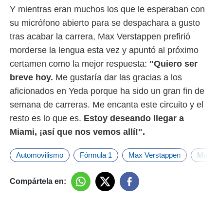
o.
Y mientras eran muchos los que le esperaban con
calización
su micrófono abierto para se despachara a gusto
precisa e
tras acabar la carrera, Max Verstappen prefirió
ión mediante
morderse la lengua esta vez y apuntó al próximo
, publicidad
certamen como la mejor respuesta:
"Quiero ser
breve hoy.
Me gustaría dar las gracias a los
dos,
 publicidad
aficionados en Yeda porque ha sido un gran fin de
,
semana de carreras. Me encanta este circuito y el
ón de
 desarrollo
resto es lo que es.
Estoy deseando llegar a
s.
Miami, ¡así que nos vemos allí!".
tros 1199
ios
Automovilismo
Fórmula 1
Max Verstappen
Motor
Compártela en: