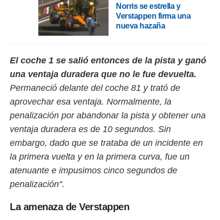
idad
Norris se estrella y
a, utilizar
Verstappen firma una
a
nueva hazaña
 la
da, crear un
personalizar
El coche 1 se salió entonces de la pista y ganó
o, uso de
una ventaja duradera que no le fue devuelta.
a la
e contenido
Permaneció delante del coche 81 y trató de
do, medir el
aprovechar esa ventaja. Normalmente, la
 de la
penalización por abandonar la pista y obtener una
medir el
 del
ventaja duradera es de 10 segundos. Sin
 comprender
embargo, dado que se trataba de un incidente en
 través de
s o a través
la primera vuelta y en la primera curva, fue un
nación de
atenuante e impusimos cinco segundos de
edentes de
fuentes,
penalización"
.
y mejora de
os, uso de
La amenaza de Verstappen
ados con el
 seleccionar