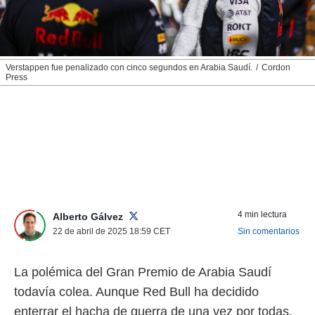
nos permite
ACEPTAR
estra
Y
ara seguir
CONTINUAR
e contenido
stándares
Verstappen fue penalizado con cinco segundos en Arabia Saudí.
Cordon
Press
sin coste.
CONFIGURAR
 botón
continuar",
RECHAZAR
der a la
ndo la
 de todas
, ya sean
de nuestros
 nos
4 min lectura
Alberto Gálvez
 y análisis
22 de abril de 2025 18:59
CET
Sin comentarios
tamiento en
b, así como
un perfil
La polémica del Gran Premio de Arabia Saudí
para
ublicidad y
todavía colea. Aunque Red Bull ha decidido
enterrar el hacha de guerra de una vez por todas.
do en