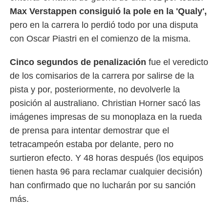
 mismo.
Max Verstappen consiguió la pole en la 'Qualy',
sultar más
pero en la carrera lo perdió todo por una disputa
 en nuestra
 Cookies
y
con Oscar Piastri en el comienzo de la misma.
ualquier
Cinco segundos de penalización
fue el veredicto
ento
 botón
de los comisarios de la carrera por salirse de la
ación de
pista y por, posteriormente, no devolverle la
kies
 disponible
posición al australiano. Christian Horner sacó las
e nuestra
imágenes impresas de su monoplaza en la rueda
.
de prensa para intentar demostrar que el
IVAMENTE,
tetracampeón estaba por delante, pero no
surtieron efecto. Y 48 horas después (los equipos
as
tienen hasta 96 para reclamar cualquier decisión)
 a cookies
han confirmado que no lucharán por su sanción
 no aceptar
más.
ón de
uedes
uestro sitio