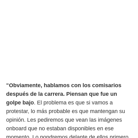
rtivo.com.
o, te
 de que
talarán
e sean
para
a
por el sitio
o se
cookies para
nto ni para
licidad o
"Obviamente, hablamos con los comisarios
ado, aunque
después de la carrera. Piensan que fue un
sualizar
golpe bajo
. El problema es que si vamos a
general no
protestar, lo más probable es que mantengan su
ada. Puedes
 instalación
opinión. Les pediremos que vean las imágenes
y acceder a
onboard que no estaban disponibles en ese
io web a
ste abono
momento. Lo pondremos delante de ellos primero,