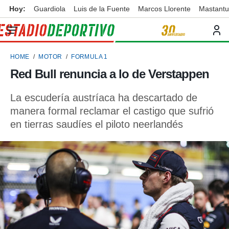
Hoy:
Guardiola
Luis de la Fuente
Marcos Llorente
Mastant
privacidad
o de
ortivo
HOME
MOTOR
FORMULA 1
ortivo.com)
borado por
Red Bull renuncia a lo de Verstappen
es para
ue la
La escudería austríaca ha descartado de
 que se
e calidad.
manera formal reclamar el castigo que sufrió
eder a este
en tierras saudíes el piloto neerlandés
ediante las
opciones:
ookies y
e forma
d digital
ada, basada
mación
ediante
ecnologías