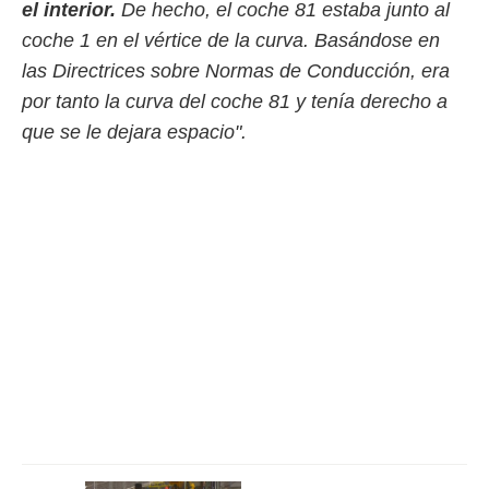
el interior.
De hecho, el coche 81 estaba junto al
ento u
coche 1 en el vértice de la curva. Basándose en
 de datos
las Directrices sobre Normas de Conducción, era
er momento
ic en
por tanto la curva del coche 81 y tenía derecho a
o en
que se le dejara espacio".
 Cookies
en
eb.
y
socios
el
to de
la
 en un
 y/o acceder
 de datos
ara
 anuncios
ar perfiles