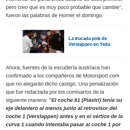
 botón
pero creo que es muy poco probable que cambie",
.
fueron las palabras de Horner el domingo.
nto,
cios
La trucada pole de
kies,
ores únicos
Verstappen en Yeda
as similares
nar,
rocesar
onales como
Ahora, fuentes de la escudería austríaca han
 este sitio
confirmado a los compañeros de Motorsport.com
recciones IP
ficadores de
que no alegarán dicho castigo. Una penalización
 posible
que fue redactada por los comisarios de la
s
 traten tus
siguiente manera:
"El coche 81 (Piastri) tenía su
nales en
eje delantero al menos junto al retrovisor del
 interés
go a lo que
coche 1 (Verstappen) antes y en el vértice de la
nerte. Para
curva 1 cuando intentaba pasar al coche 1 por
retirar su