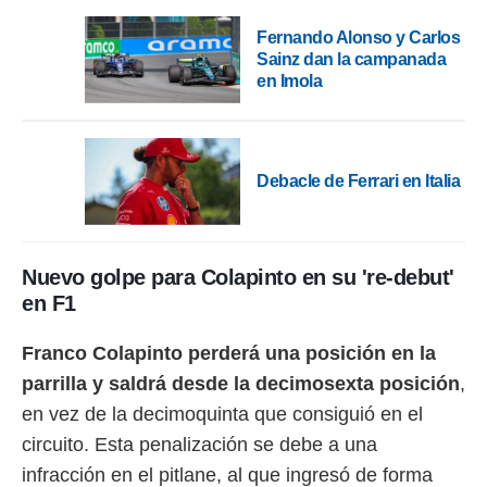
 botón
.
Fernando Alonso y Carlos
Sainz dan la campanada
en Imola
nto,
cios
kies,
ores únicos
Debacle de Ferrari en Italia
as similares
nar,
rocesar
onales como
 este sitio
Nuevo golpe para Colapinto en su 're-debut'
recciones IP
en F1
ficadores de
 posible
s
Franco Colapinto perderá una posición en la
 traten tus
parrilla y saldrá desde la decimosexta posición
,
nales en
en vez de la decimoquinta que consiguió en el
 interés
go a lo que
circuito. Esta penalización se debe a una
nerte. Para
infracción en el pitlane, al que ingresó de forma
retirar su