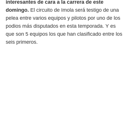
interesantes de cara a la carrera de este
 mismo.
domingo.
El circuito de Imola será testigo de una
sultar más
 en nuestra
pelea entre varios equipos y pilotos por uno de los
 Cookies
y
podios más disputados en esta temporada. Y es
ualquier
que son 5 equipos los que han clasificado entre los
ento
seis primeros.
 botón
ación de
kies
 disponible
e nuestra
.
IVAMENTE,
as
 a cookies
 no aceptar
ón de
uedes
uestro sitio