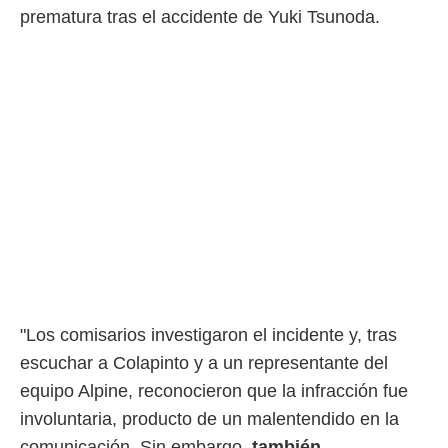
ento u
prematura tras el accidente de Yuki Tsunoda.
 de datos
er momento
ic en
o en
 Cookies
en
eb.
y
socios
el
to de
la
"Los comisarios investigaron el incidente y, tras
 en un
 y/o acceder
escuchar a Colapinto y a un representante del
 de datos
equipo Alpine, reconocieron que la infracción fue
ara
 anuncios
involuntaria, producto de un malentendido en la
ar perfiles
comunicación. Sin embargo,
también