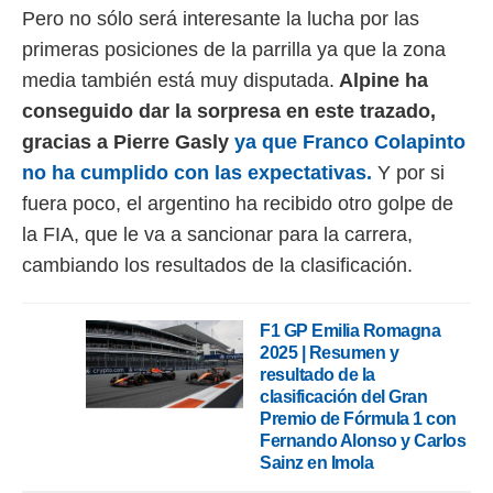
Pero no sólo será interesante la lucha por las
rtivo.com.
primeras posiciones de la parrilla ya que la zona
o, te
media también está muy disputada.
Alpine ha
 de que
talarán
conseguido dar la sorpresa en este trazado,
e sean
gracias a Pierre Gasly
ya que Franco Colapinto
para
a
no ha cumplido con las expectativas.
Y por si
por el sitio
fuera poco, el argentino ha recibido otro golpe de
o se
cookies para
la FIA, que le va a sancionar para la carrera,
cambiando los resultados de la clasificación.
nto ni para
licidad o
F1 GP Emilia Romagna
ado, aunque
2025 | Resumen y
sualizar
resultado de la
general no
ada. Puedes
clasificación del Gran
 instalación
Premio de Fórmula 1 con
y acceder a
Fernando Alonso y Carlos
io web a
Sainz en Imola
ste abono