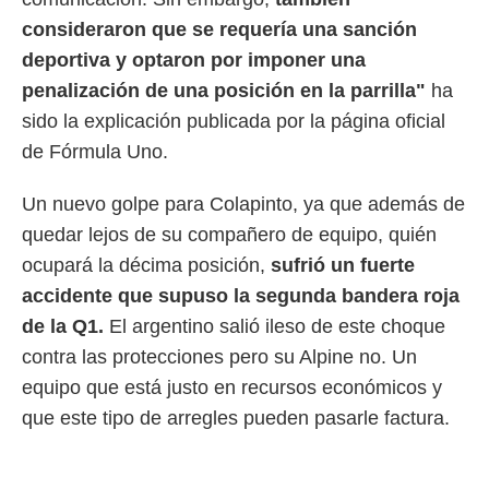
idad
a, utilizar
consideraron que se requería una sanción
a
deportiva y optaron por imponer una
 la
penalización de una posición en la parrilla"
ha
da, crear un
sido la explicación publicada por la página oficial
personalizar
de Fórmula Uno.
o, uso de
a la
e contenido
Un nuevo golpe para Colapinto, ya que además de
do, medir el
quedar lejos de su compañero de equipo, quién
 de la
medir el
ocupará la décima posición,
sufrió un fuerte
 del
accidente que supuso la segunda bandera roja
 comprender
 través de
de la Q1.
El argentino salió ileso de este choque
s o a través
contra las protecciones pero su Alpine no. Un
nación de
edentes de
equipo que está justo en recursos económicos y
fuentes,
que este tipo de arregles pueden pasarle factura.
y mejora de
os, uso de
ados con el
 seleccionar