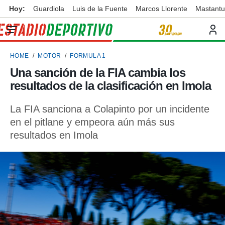
Hoy:
Guardiola
Luis de la Fuente
Marcos Llorente
Mastant
privacidad
o de
ortivo
HOME
MOTOR
FORMULA 1
ortivo.com)
borado por
Una sanción de la FIA cambia los
es para
resultados de la clasificación en Imola
ue la
 que se
e calidad.
La FIA sanciona a Colapinto por un incidente
eder a este
en el pitlane y empeora aún más sus
ediante las
resultados en Imola
opciones:
ookies y
e forma
d digital
ada, basada
mación
ediante
ecnologías