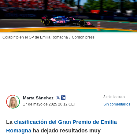
nos permite
ACEPTAR
estra
Y
ara seguir
CONTINUAR
e contenido
stándares
sin coste.
CONFIGURAR
Colapinto en el GP de Emilia Romagna
Cordon press
 botón
continuar",
RECHAZAR
der a la
ndo la
 de todas
, ya sean
de nuestros
 nos
 y análisis
3 min lectura
Marta Sánchez
tamiento en
17 de mayo de 2025 20:12
CET
Sin comentarios
b, así como
un perfil
para
La
clasificación del Gran Premio de Emilia
ublicidad y
Romagna
ha dejado resultados muy
do en