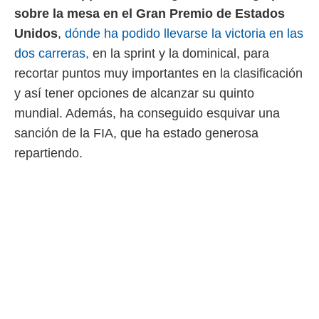
sobre la mesa en el Gran Premio de Estados
 mismo.
sultar más
Unidos
,
dónde ha podido llevarse la victoria en las
 en nuestra
dos carreras,
en la sprint y la dominical, para
 Cookies
y
ualquier
recortar puntos muy importantes en la clasificación
y así tener opciones de alcanzar su quinto
ento
 botón
mundial. Además, ha conseguido esquivar una
ación de
sanción de la FIA, que ha estado generosa
kies
 disponible
repartiendo.
e nuestra
.
IVAMENTE,
as
 a cookies
 no aceptar
ón de
uedes
uestro sitio