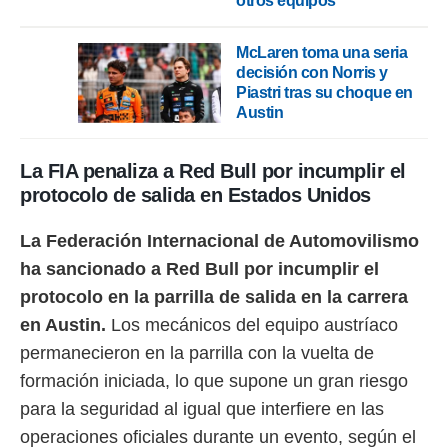
otros equipos"
 botón
.
McLaren toma una seria
decisión con Norris y
nto,
Piastri tras su choque en
Austin
cios
kies,
ores únicos
La FIA penaliza a Red Bull por incumplir el
as similares
nar,
protocolo de salida en Estados Unidos
rocesar
onales como
La Federación Internacional de Automovilismo
 este sitio
recciones IP
ha sancionado a Red Bull por incumplir el
ficadores de
protocolo en la parrilla de salida en la carrera
 posible
s
en Austin.
Los mecánicos del equipo austríaco
 traten tus
permanecieron en la parrilla con la vuelta de
nales en
formación iniciada, lo que supone un gran riesgo
 interés
go a lo que
para la seguridad al igual que interfiere en las
nerte. Para
operaciones oficiales durante un evento, según el
retirar su