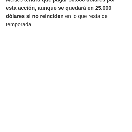
idad
a, utilizar
esta acción, aunque se quedará en 25.000
a
dólares si no reinciden
en lo que resta de
 la
temporada.
da, crear un
personalizar
o, uso de
a la
e contenido
do, medir el
 de la
medir el
 del
 comprender
 través de
s o a través
nación de
edentes de
fuentes,
y mejora de
os, uso de
ados con el
 seleccionar