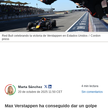
nos permite
ACEPTAR
estra
Y
ara seguir
CONTINUAR
e contenido
stándares
sin coste.
CONFIGURAR
 botón
Red Bull celebrando la victoria de Verstappen en Estados Unidos
Cordon
continuar",
press
RECHAZAR
der a la
ndo la
 de todas
, ya sean
de nuestros
 nos
 y análisis
tamiento en
b, así como
4 min lectura
Marta Sánchez
un perfil
20 de octubre de 2025 11:50
CET
Sin comentarios
para
ublicidad y
Max Verstappen ha conseguido dar un golpe
do en