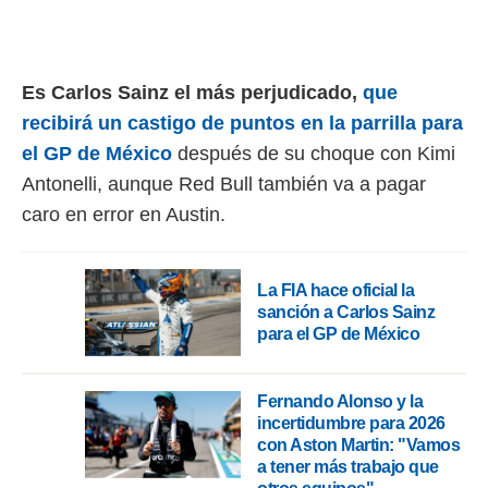
rtivo.com.
o, te
 de que
Es Carlos Sainz el más perjudicado,
que
talarán
recibirá un castigo de puntos en la parrilla para
e sean
para
el GP de México
después de su choque con Kimi
a
Antonelli, aunque Red Bull también va a pagar
por el sitio
o se
caro en error en Austin.
cookies para
nto ni para
licidad o
La FIA hace oficial la
sanción a Carlos Sainz
ado, aunque
para el GP de México
sualizar
general no
ada. Puedes
Fernando Alonso y la
 instalación
incertidumbre para 2026
y acceder a
con Aston Martin: "Vamos
io web a
a tener más trabajo que
ste abono