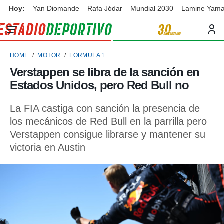
Hoy:
Yan Diomande
Rafa Jódar
Mundial 2030
Lamine Yama
privacidad
o de
ortivo
HOME
MOTOR
FORMULA 1
ortivo.com)
borado por
Verstappen se libra de la sanción en
es para
Estados Unidos, pero Red Bull no
ue la
 que se
e calidad.
La FIA castiga con sanción la presencia de
eder a este
los mecánicos de Red Bull en la parrilla pero
ediante las
Verstappen consigue librarse y mantener su
opciones:
victoria en Austin
ookies y
e forma
d digital
ada, basada
mación
ediante
ecnologías