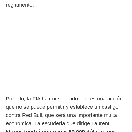
ento u
reglamento.
 de datos
er momento
ic en
o en
 Cookies
en
eb.
y
socios
el
to de
la
Por ello, la FIA ha considerado que es una acción
 en un
 y/o acceder
que no se puede permitir y establece un castigo
 de datos
contra Red Bull, que será una importante multa
ara
 anuncios
económica. La escudería que dirige Laurent
ar perfiles
Mekies
tendrá que pagar 50.000 dólares por