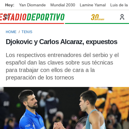
Hoy:
Yan Diomande
Mundial 2030
Lamine Yamal
Luis de la
privacidad
o de
ortivo
HOME
TENIS
ortivo.com)
borado por
Djokovic y Carlos Alcaraz, expuestos
es para
ue la
Los respectivos entrenadores del serbio y el
 que se
e calidad.
español dan las claves sobre sus técnicas
eder a este
para trabajar con ellos de cara a la
ediante las
preparación de los torneos
opciones:
ookies y
e forma
d digital
ada, basada
mación
ediante
ecnologías