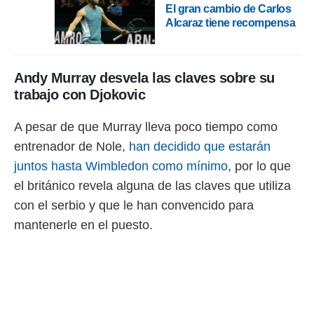
 botón
El gran cambio de Carlos
.
Alcaraz tiene recompensa
nto,
Andy Murray desvela las claves sobre su
cios
trabajo con Djokovic
kies,
ores únicos
as similares
A pesar de que Murray lleva poco tiempo como
nar,
entrenador de Nole,
han decidido que estarán
rocesar
onales como
juntos hasta Wimbledon como mínimo
, por lo que
 este sitio
el británico revela alguna de las claves que utiliza
recciones IP
ficadores de
con el serbio y que le han convencido para
 posible
mantenerle en el puesto.
s
 traten tus
nales en
 interés
go a lo que
nerte. Para
retirar su