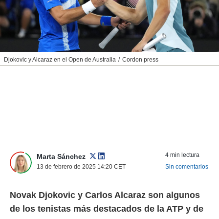
nos permite
ACEPTAR
estra
Y
ara seguir
CONTINUAR
e contenido
stándares
sin coste.
CONFIGURAR
Djokovic y Alcaraz en el Open de Australia
Cordon press
 botón
continuar",
RECHAZAR
der a la
ndo la
 de todas
, ya sean
de nuestros
 nos
 y análisis
4 min lectura
Marta Sánchez
tamiento en
13 de febrero de 2025 14:20
CET
Sin comentarios
b, así como
un perfil
para
Novak Djokovic y Carlos Alcaraz son algunos
ublicidad y
de los tenistas más destacados de la ATP y de
do en