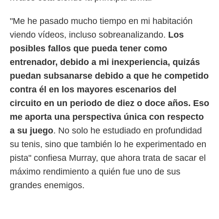
idad
a, utilizar
"Me he pasado mucho tiempo en mi habitación
a
 la
viendo vídeos, incluso sobreanalizando.
Los
posibles fallos que pueda tener como
da, crear un
personalizar
entrenador, debido a mi inexperiencia, quizás
o, uso de
puedan subsanarse debido a que he competido
a la
e contenido
contra él en los mayores escenarios del
do, medir el
circuito en un periodo de diez o doce años. Eso
 de la
medir el
me aporta una perspectiva única con respecto
 del
a su juego
. No solo he estudiado en profundidad
 comprender
 través de
su tenis, sino que también lo he experimentado en
s o a través
pista" confiesa Murray, que ahora trata de sacar el
nación de
edentes de
máximo rendimiento a quién fue uno de sus
fuentes,
grandes enemigos.
y mejora de
os, uso de
ados con el
 seleccionar