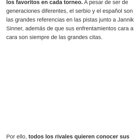
los favoritos en cada torneo.
A pesar de ser de
 mismo.
generaciones diferentes, el serbio y el español son
sultar más
 en nuestra
las grandes referencias en las pistas junto a Jannik
 Cookies
y
Sinner, además de que sus enfrentamientos cara a
ualquier
cara son siempre de las grandes citas.
ento
 botón
ación de
kies
 disponible
e nuestra
.
IVAMENTE,
as
 a cookies
 no aceptar
ón de
uedes
Por ello,
todos los rivales quieren conocer sus
uestro sitio