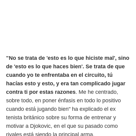
ento u
 de datos
er momento
ic en
o en
 Cookies
en
eb.
"No se trata de 'esto es lo que hiciste mal', sino
y
de 'esto es lo que haces bien'. Se trata de que
socios
el
cuando yo te enfrentaba en el circuito, tú
hacías esto y esto, y era tan complicado jugar
to de
contra ti por estas razones
. Me he centrado,
la
sobre todo, en poner énfasis en todo lo positivo
 en un
cuando está jugando bien" ha explicado el ex
 y/o acceder
 de datos
tenista británico sobre su forma de entrenar y
ara
motivar a Djokovic, en el que su pasado como
 anuncios
ar perfiles
rivales está siendo la principal arma.