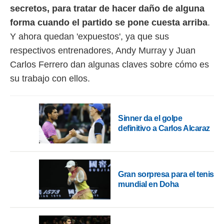
secretos, para tratar de hacer daño de alguna
rtivo.com.
forma cuando el partido se pone cuesta arriba
.
o, te
Y ahora quedan 'expuestos', ya que sus
 de que
talarán
respectivos entrenadores, Andy Murray y Juan
e sean
Carlos Ferrero dan algunas claves sobre cómo es
para
a
su trabajo con ellos.
por el sitio
o se
cookies para
Sinner da el golpe
nto ni para
definitivo a Carlos Alcaraz
licidad o
ado, aunque
sualizar
general no
Gran sorpresa para el tenis
ada. Puedes
mundial en Doha
 instalación
y acceder a
io web a
ste abono