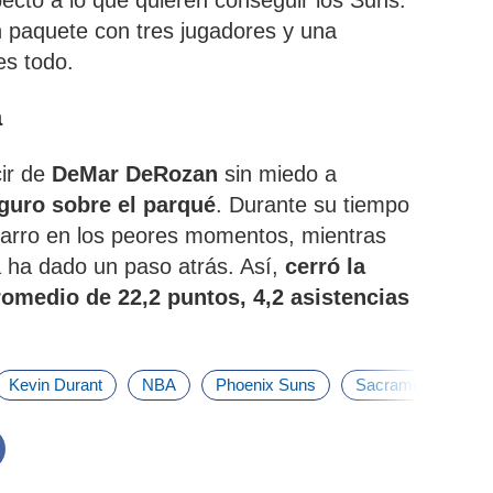
ecto a lo que quieren conseguir los Suns.
paquete con tres jugadores y una
es todo.
a
cir de
DeMar DeRozan
sin miedo a
guro sobre el parqué
. Durante su tiempo
 carro en los peores momentos, mientras
ha dado un paso atrás. Así,
cerró la
omedio de 22,2 puntos, 4,2 asistencias
Kevin Durant
NBA
Phoenix Suns
Sacramento Kings