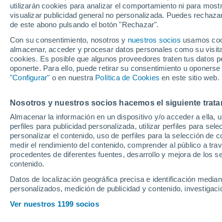
utilizarán cookies para analizar el comportamiento ni para most
visualizar publicidad general no personalizada. Puedes rechazar
de este abono pulsando el botón "Rechazar".
El veterano alero de los Sac
pocos contaban con él para e
Con su consentimiento, nosotros y
nuestros socios
usamos cooki
almacenar, acceder y procesar datos personales como su visita e
cookies. Es posible que algunos proveedores traten tus datos pe
oponerte. Para ello, puede retirar su consentimiento u oponerse
"Configurar"
o en nuestra
Política de Cookies
en este sitio web.
Nosotros y nuestros socios hacemos el siguiente trata
Almacenar la información en un dispositivo y/o acceder a ella, 
perfiles para publicidad personalizada, utilizar perfiles para sele
personalizar el contenido, uso de perfiles para la selección de c
medir el rendimiento del contenido, comprender al público a tra
procedentes de diferentes fuentes, desarrollo y mejora de los se
contenido.
Datos de localización geográfica precisa e identificación mediant
personalizados, medición de publicidad y contenido, investigació
Ver nuestros 1199 socios