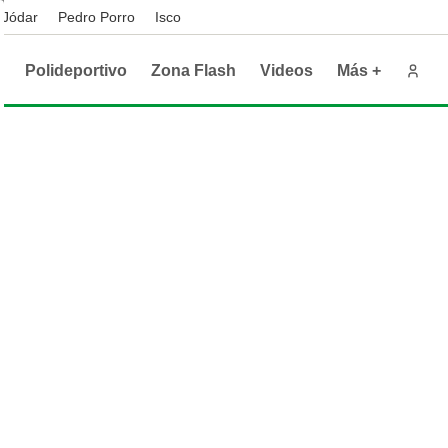
 Jódar
Pedro Porro
Isco
o
Polideportivo
Zona Flash
Videos
Más +
A Conference League
áticas
Automovilismo
NBA
Radio
ultados
orte Andaluz
Formula 1
Clasificacion
Deporte Provincial Sevilla
a del Rey
ultados
dial de Clubes
ultados
Clasificación
bol Internacional
mier League
Bundesliga
ie A
Ligue 1
hajes
ecciones
dial 2026
Eurocopa 2024