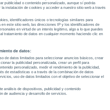
Sel
rar publicidad o contenido personalizado, aunque sí podrás
UEFA Champions League
 la instalación de cookies y acceder a nuestro sitio web a través
Can
ramento Kings entra en el tablero cuando
Resultados
Clasificacion
Fút
sta partida
es, identificadores únicos o tecnologías similares para
UEFA Europa League
n este sitio web, las direcciones IP y los identificadores de
1ª 
Resultados
Clasificacion
rsonales en virtud de un interés legítimo, algo a lo que puedes
 al tratamiento de datos en cualquier momento haciendo clic en
miento de datos:
uso de datos limitados para seleccionar anuncios básicos, crear
ccionar la publicidad personalizada, crear un perfil para
ontenido personalizado, medir el rendimiento de la publicidad,
vés de estadísticas o a través de la combinación de datos
rvicios, uso de datos limitados con el objetivo de seleccionar el
e análisis de dispositivos, publicidad y contenido
n de audiencia y desarrollo de servicios.