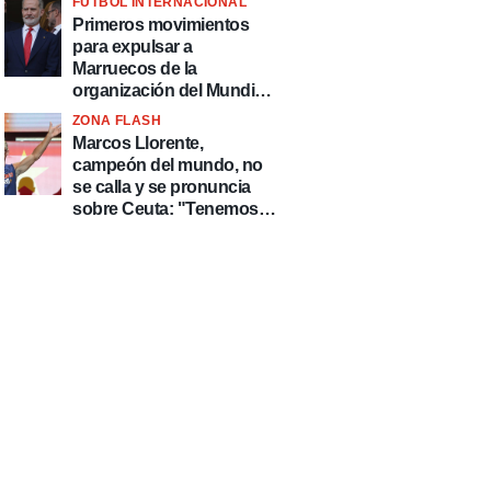
FÚTBOL INTERNACIONAL
fútbol"
Primeros movimientos
para expulsar a
Marruecos de la
organización del Mundial
2030
ZONA FLASH
Marcos Llorente,
campeón del mundo, no
se calla y se pronuncia
sobre Ceuta: "Tenemos
que defender nuestro
país de delincuentes"