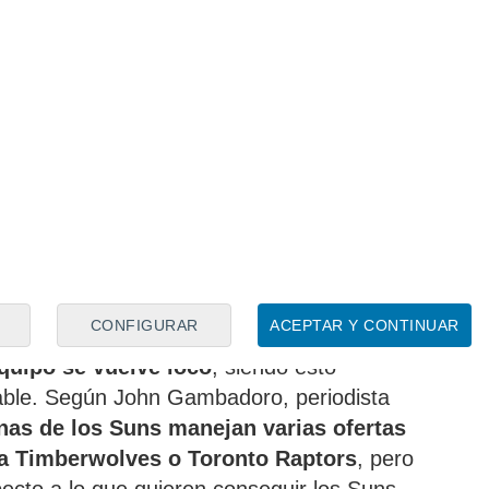
CONFIGURAR
ACEPTAR Y CONTINUAR
hay dos salidas:
los de Arizona rebajan
quipo se vuelve loco
, siendo esto
le. Según John Gambadoro, periodista
inas de los Suns manejan varias ofertas
a Timberwolves o Toronto Raptors
, pero