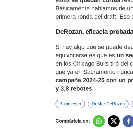
estas
se quedan cortas
resp
Básicamente hablamos de un 
primera ronda del draft. Eso 
DeRozan, eficacia probad
Si hay algo que se puede de
equivocarse es que es
un se
en los Chicago Bulls tiró del
que ya en Sacramento nunca 
campaña 2024-25 con un pr
y 3,8 rebotes
.
Baloncesto
DeMar DeRozan
Compártela en: