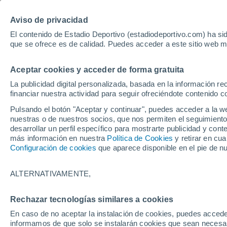
Hoy:
Yan Diomande
Aviso de privacidad
El contenido de Estadio Deportivo (estadiodeportivo.com) ha sid
que se ofrece es de calidad. Puedes acceder a este sitio web m
Laliga EA Sports
Padel
Clasificación
Resultados
Ciclismo
Aceptar cookies y acceder de forma gratuita
UFC
Alavés
Athletic Club de Bilbao
La publicidad digital personalizada, basada en la información r
financiar nuestra actividad para seguir ofreciéndote contenido c
Atlético de Madrid
FC Barcelona
Pulsando el botón "Aceptar y continuar", puedes acceder a la w
Real Betis
Celta de Vigo
nuestras o de nuestros socios, que nos permiten el seguimiento
Deportivo de A Coruña
Elche
desarrollar un perfil específico para mostrarte publicidad y co
más información en nuestra
Política de Cookies
y retirar en cu
Espanyol
Getafe
Configuración de cookies
que aparece disponible en el pie de n
Levante UD
Málaga CF
Osasuna
Racing de Santander
ALTERNATIVAMENTE,
Rayo Vallecano
Real Madrid
Real Sociedad
Sevilla FC
Rechazar tecnologías similares a cookies
HOME
BALONCESTO
NBA
Valencia CF
Villarreal CF
En caso de no aceptar la instalación de cookies, puedes accede
DeMar DeRozan po
informamos de que solo se instalarán cookies que sean necesari