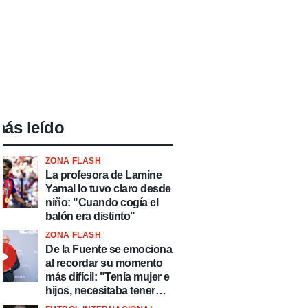
ás leído
ZONA FLASH
La profesora de Lamine
Yamal lo tuvo claro desde
niño: "Cuando cogía el
balón era distinto"
ZONA FLASH
De la Fuente se emociona
al recordar su momento
más difícil: "Tenía mujer e
hijos, necesitaba tener
ingresos y volver al