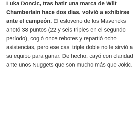
 botón
Luka Doncic, tras batir una marca de Wilt
.
Chamberlain hace dos días, volvió a exhibirse
ante el campeón.
El esloveno de los Mavericks
nto,
anotó 38 puntos (22 y seis triples en el segundo
cios
período), cogió once rebotes y repartió ocho
kies,
asistencias, pero ese casi triple doble no le sirvió a
ores únicos
as similares
su equipo para ganar. De hecho, cayó con claridad
nar,
ante unos Nuggets que son mucho más que Jokic.
rocesar
onales como
 este sitio
recciones IP
ficadores de
 posible
s
 traten tus
nales en
 interés
go a lo que
nerte. Para
retirar su