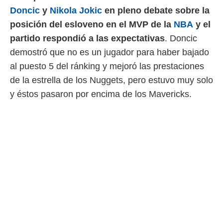
Doncic
y
Nikola Jokic
en pleno debate sobre la
 mismo.
sultar más
posición del esloveno en el MVP de la
NBA
y el
 en nuestra
partido respondió a las expectativas
. Doncic
 Cookies
y
ualquier
demostró que no es un jugador para haber bajado
al puesto 5 del ránking y mejoró las prestaciones
ento
 botón
de la estrella de los Nuggets, pero estuvo muy solo
ación de
y éstos pasaron por encima de los Mavericks.
kies
 disponible
e nuestra
.
IVAMENTE,
as
 a cookies
 no aceptar
ón de
uedes
uestro sitio