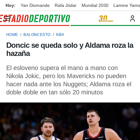
Hoy:
Yan Diomande
Rafa Jódar
Mundial 2030
Lamine Yama
privacidad
o de
ortivo
HOME
BALONCESTO
NBA
ortivo.com)
borado por
Doncic se queda solo y Aldama roza la
es para
hazaña
ue la
 que se
e calidad.
El esloveno supera el mano a mano con
eder a este
Nikola Jokic, pero los Mavericks no pueden
ediante las
hacer nada ante los Nuggets; Aldama roza el
opciones:
doble doble en tan sólo 20 minutos
ookies y
e forma
d digital
ada, basada
mación
ediante
ecnologías