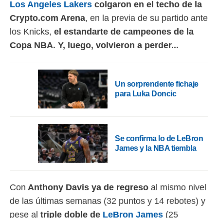
Los Angeles Lakers
colgaron en el techo de la
o.
Crypto.com Arena
, en la previa de su partido ante
calización
los Knicks,
el estandarte de campeones de la
precisa e
ión mediante
Copa NBA. Y, luego, volvieron a perder...
, publicidad
dos,
Un sorprendente fichaje
 publicidad
para Luka Doncic
,
ón de
 desarrollo
s.
Se confirma lo de LeBron
tros 1199
James y la NBA tiembla
ios
Con
Anthony Davis ya de regreso
al mismo nivel
de las últimas semanas (32 puntos y 14 rebotes) y
pese al
triple doble de
LeBron James
(25