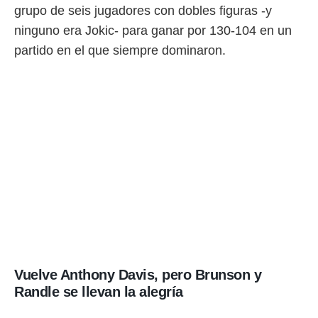
idad
grupo de seis jugadores con dobles figuras -y
a, utilizar
ninguno era Jokic- para ganar por 130-104 en un
a
 la
partido en el que siempre dominaron.
da, crear un
personalizar
o, uso de
a la
e contenido
do, medir el
 de la
medir el
 del
 comprender
 través de
s o a través
nación de
edentes de
fuentes,
Vuelve Anthony Davis, pero Brunson y
y mejora de
os, uso de
Randle se llevan la alegría
ados con el
 seleccionar