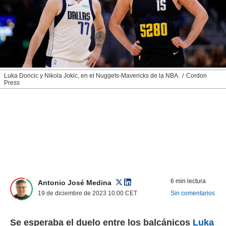
nos permite
ACEPTAR
estra
Y
ara seguir
CONTINUAR
e contenido
stándares
sin coste.
CONFIGURAR
 botón
Luka Doncic y Nikola Jokic, en el Nuggets-Mavericks de la NBA.
Cordon
continuar",
Press
RECHAZAR
der a la
ndo la
 de todas
, ya sean
de nuestros
 nos
 y análisis
tamiento en
b, así como
6 min lectura
Antonio José Medina
un perfil
19 de diciembre de 2023 10:00
CET
Sin comentarios
para
ublicidad y
Se esperaba el duelo entre los balcánicos
Luka
do en