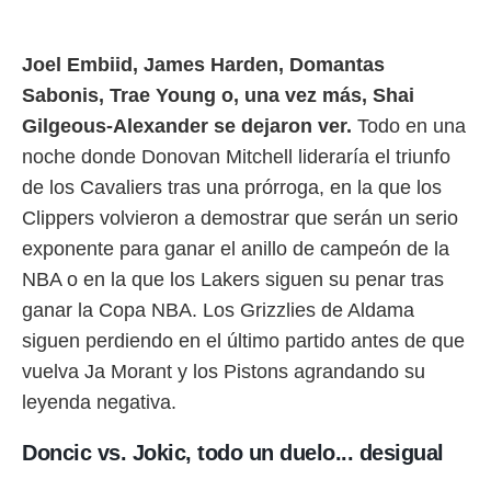
rtivo.com.
o, te
Joel Embiid, James Harden, Domantas
 de que
Sabonis, Trae Young o, una vez más, Shai
talarán
Gilgeous-Alexander se dejaron ver.
Todo en una
e sean
para
noche donde Donovan Mitchell lideraría el triunfo
a
de los Cavaliers tras una prórroga, en la que los
por el sitio
o se
Clippers volvieron a demostrar que serán un serio
cookies para
exponente para ganar el anillo de campeón de la
nto ni para
NBA o en la que los Lakers siguen su penar tras
licidad o
ganar la Copa NBA. Los Grizzlies de Aldama
ado, aunque
siguen perdiendo en el último partido antes de que
sualizar
vuelva Ja Morant y los Pistons agrandando su
general no
ada. Puedes
leyenda negativa.
 instalación
y acceder a
Doncic vs. Jokic, todo un duelo... desigual
io web a
ste abono