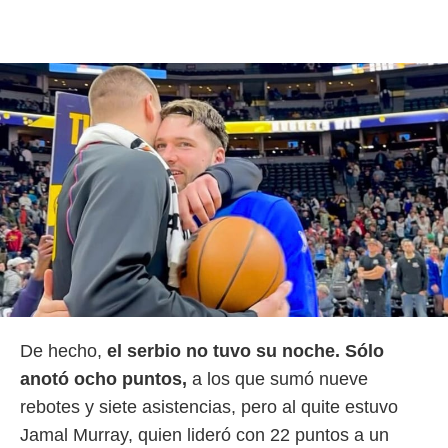
ento u
 de datos
er momento
ic en
o en
 Cookies
en
eb.
y
socios
el
to de
la
 en un
De hecho,
el serbio no tuvo su noche. Sólo
 y/o acceder
anotó ocho puntos,
a los que sumó nueve
 de datos
ara
rebotes y siete asistencias, pero al quite estuvo
 anuncios
Jamal Murray, quien lideró con 22 puntos a un
ar perfiles