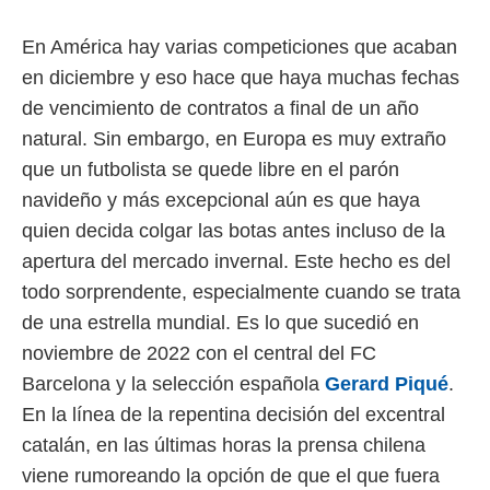
 mismo.
sultar más
En América hay varias competiciones que acaban
 en nuestra
en diciembre y eso hace que haya muchas fechas
 Cookies
y
ualquier
de vencimiento de contratos a final de un año
natural. Sin embargo, en Europa es muy extraño
ento
 botón
que un futbolista se quede libre en el parón
ación de
navideño y más excepcional aún es que haya
kies
 disponible
quien decida colgar las botas antes incluso de la
e nuestra
apertura del mercado invernal. Este hecho es del
.
todo sorprendente, especialmente cuando se trata
IVAMENTE,
de una estrella mundial. Es lo que sucedió en
noviembre de 2022 con el central del FC
as
Barcelona y la selección española
Gerard Piqué
.
 a cookies
En la línea de la repentina decisión del excentral
 no aceptar
catalán, en las últimas horas la prensa chilena
ón de
uedes
viene rumoreando la opción de que el que fuera
uestro sitio