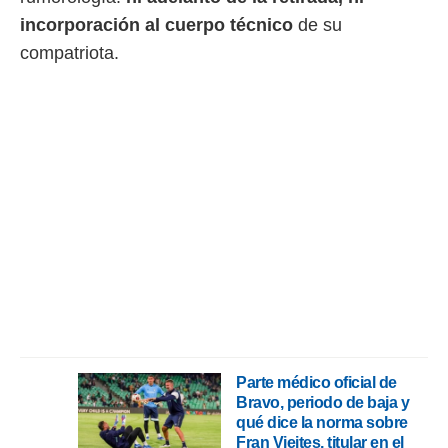
ento u
incorporación al cuerpo técnico
de su
 de datos
compatriota.
er momento
ic en
o en
 Cookies
en
eb.
y
socios
el
to de
la
 en un
 y/o acceder
 de datos
Parte médico oficial de
ara
Bravo, periodo de baja y
 anuncios
qué dice la norma sobre
ar perfiles
Fran Vieites, titular en el