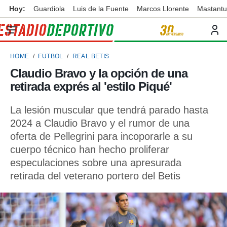
Hoy:
Guardiola
Luis de la Fuente
Marcos Llorente
Mastant
privacidad
o de
ortivo
HOME
FÚTBOL
REAL BETIS
ortivo.com)
borado por
Claudio Bravo y la opción de una
es para
retirada exprés al 'estilo Piqué'
ue la
 que se
e calidad.
La lesión muscular que tendrá parado hasta
eder a este
2024 a Claudio Bravo y el rumor de una
ediante las
oferta de Pellegrini para incoporarle a su
opciones:
cuerpo técnico han hecho proliferar
ookies y
especulaciones sobre una apresurada
e forma
retirada del veterano portero del Betis
d digital
ada, basada
mación
ediante
ecnologías