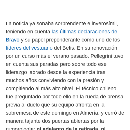
 botón
.
nto,
La noticia ya sonaba sorprendente e inverosímil,
teniendo en cuenta
las últimas declaraciones de
cios
kies,
Bravo
y su papel preponderante como uno de los
ores únicos
líderes del vestuario
del Betis. En su renovación
as similares
nar,
por un curso más el verano pasado, Pellegrini tuvo
rocesar
en cuenta sus paradas pero sobre todo ese
onales como
 este sitio
liderazgo labrado desde la experiencia tras
recciones IP
muchos años conviviendo con la presión y
ficadores de
compitiendo al más alto nivel. El técnico chileno
 posible
s
fue preguntado por todo ello en la rueda de prensa
 traten tus
previa al duelo que su equipo afronta en la
nales en
 interés
sobremesa de este domingo en Almería, y cerró de
go a lo que
manera tajante dos puertas abiertas por la
nerte. Para
retirar su
rumorología:
ni adelanto de la retirada, ni