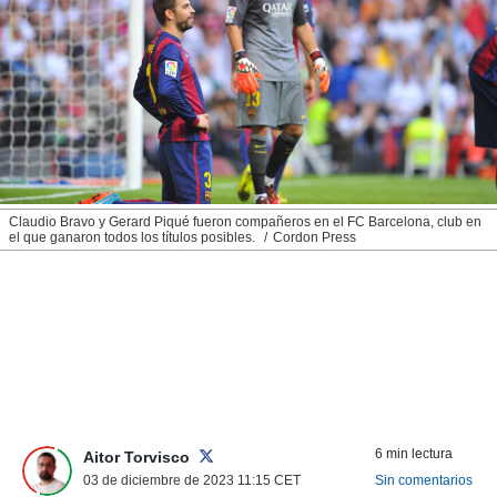
nos permite
ACEPTAR
estra
Y
ara seguir
CONTINUAR
e contenido
stándares
sin coste.
CONFIGURAR
 botón
continuar",
RECHAZAR
der a la
ndo la
Claudio Bravo y Gerard Piqué fueron compañeros en el FC Barcelona, club en
el que ganaron todos los títulos posibles.
Cordon Press
 de todas
, ya sean
de nuestros
 nos
 y análisis
tamiento en
b, así como
un perfil
para
ublicidad y
6 min lectura
Aitor Torvisco
03 de diciembre de 2023 11:15
CET
Sin comentarios
do en