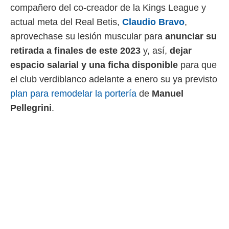
compañero del co-creador de la Kings League y
rtivo.com.
actual meta del Real Betis,
Claudio Bravo
,
o, te
aprovechase su lesión muscular para
anunciar su
 de que
talarán
retirada
a finales de este 2023
y, así,
dejar
e sean
espacio salarial y una ficha disponible
para que
para
a
el club verdiblanco adelante a enero su ya previsto
por el sitio
plan para remodelar la portería
de
Manuel
o se
cookies para
Pellegrini
.
nto ni para
licidad o
ado, aunque
sualizar
general no
ada. Puedes
 instalación
y acceder a
io web a
ste abono