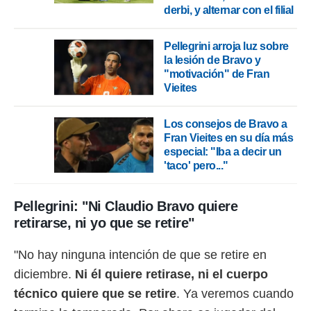
idad
derbi, y alternar con el filial
a, utilizar
a
 la
Pellegrini arroja luz sobre
la lesión de Bravo y
da, crear un
"motivación" de Fran
personalizar
Vieites
o, uso de
a la
e contenido
Los consejos de Bravo a
do, medir el
Fran Vieites en su día más
 de la
especial: "Iba a decir un
medir el
'taco' pero..."
 del
 comprender
 través de
Pellegrini: "Ni Claudio Bravo quiere
s o a través
retirarse, ni yo que se retire"
nación de
edentes de
"No hay ninguna intención de que se retire en
fuentes,
y mejora de
diciembre.
Ni él quiere retirase, ni el cuerpo
os, uso de
técnico quiere que se retire
. Ya veremos cuando
ados con el
 seleccionar