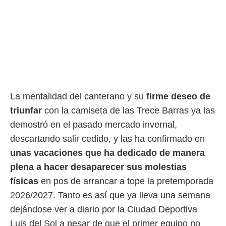
rtivo.com.
o, te
 de que
talarán
e sean
para
a
por el sitio
o se
La mentalidad del canterano y su
firme deseo de
cookies para
triunfar
con la camiseta de las Trece Barras ya las
demostró en el pasado mercado invernal,
nto ni para
licidad o
descartando salir cedido, y las ha confirmado en
unas vacaciones que ha dedicado de manera
ado, aunque
sualizar
plena a hacer desaparecer sus molestias
general no
físicas
en pos de arrancar a tope la pretemporada
ada. Puedes
 instalación
2026/2027. Tanto es así que ya lleva una semana
y acceder a
dejándose ver a diario por la Ciudad Deportiva
io web a
ste abono
Luis del Sol a pesar de que el primer equipo no