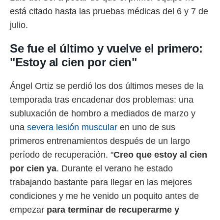
 botón
está citado hasta las pruebas médicas del 6 y 7 de
.
julio.
nto,
Se fue el último y vuelve el primero:
cios
"Estoy al cien por cien"
kies,
ores únicos
as similares
Ángel Ortiz se perdió los dos últimos meses de la
nar,
temporada tras encadenar dos problemas: una
rocesar
onales como
subluxación de hombro a mediados de marzo y
 este sitio
una
severa lesión muscular
en uno de sus
recciones IP
ficadores de
primeros entrenamientos después de un largo
 posible
período de recuperación. "
Creo que estoy al cien
s
por cien ya
. Durante el verano he estado
 traten tus
nales en
trabajando bastante para llegar en las mejores
 interés
condiciones y me he venido un poquito antes de
go a lo que
nerte. Para
empezar
para terminar de recuperarme y
retirar su