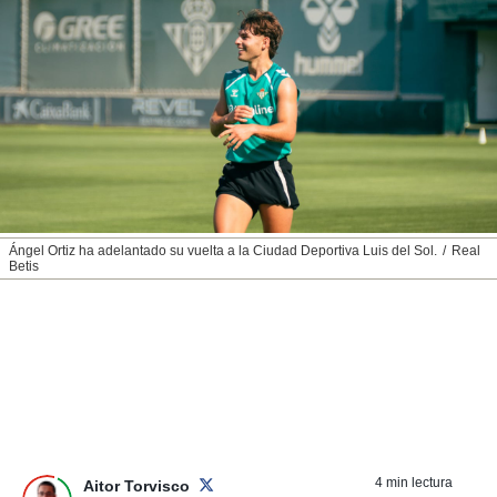
nos permite
ACEPTAR
estra
Y
ara seguir
CONTINUAR
e contenido
stándares
sin coste.
CONFIGURAR
 botón
continuar",
RECHAZAR
der a la
ndo la
 de todas
Ángel Ortiz ha adelantado su vuelta a la Ciudad Deportiva Luis del Sol.
Real
, ya sean
Betis
de nuestros
 nos
 y análisis
tamiento en
b, así como
un perfil
para
ublicidad y
4 min lectura
Aitor Torvisco
do en