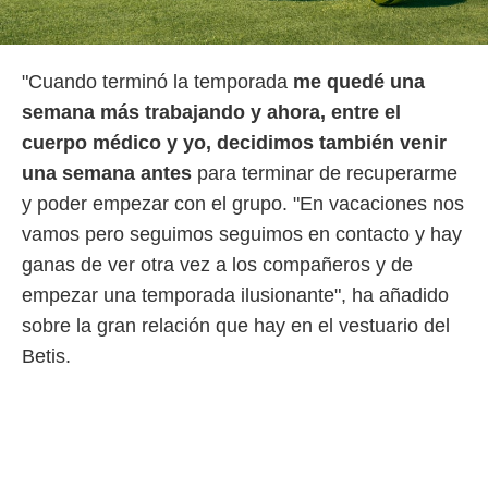
o.
calización
precisa e
"Cuando terminó la temporada
me quedé una
ión mediante
semana más trabajando y ahora, entre el
, publicidad
cuerpo médico y yo, decidimos también venir
una semana antes
para terminar de recuperarme
dos,
 publicidad
y poder empezar con el grupo. "En vacaciones nos
,
vamos pero seguimos seguimos en contacto y hay
ón de
 desarrollo
ganas de ver otra vez a los compañeros y de
s.
empezar una temporada ilusionante", ha añadido
tros 1199
sobre la gran relación que hay en el vestuario del
ios
Betis.