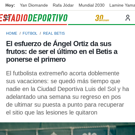
Hoy:
Yan Diomande
Rafa Jódar
Mundial 2030
Lamine Yama
privacidad
o de
ortivo
HOME
FÚTBOL
REAL BETIS
ortivo.com)
borado por
El esfuerzo de Ángel Ortiz da sus
es para
frutos: de ser el último en el Betis a
ue la
 que se
ponerse el primero
e calidad.
eder a este
El futbolista extremeño acorta doblemente
ediante las
sus vacaciones: se quedó más tiempo que
opciones:
nadie en la Ciudad Deportiva Luis del Sol y ha
ookies y
adelantado una semana su regreso en pos
e forma
de ultimar su puesta a punto para recuperar
el sitio que las lesiones le quitaron
d digital
ada, basada
mación
ediante
ecnologías