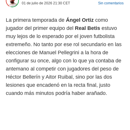
01 de julio de 2026 21:30
CET
Sin comentarios
 mismo.
sultar más
 en nuestra
La primera temporada de
Ángel Ortiz
como
 Cookies
y
ualquier
jugador del primer equipo del
Real Betis
estuvo
muy lejos de lo esperado por el joven futbolista
ento
extremeño. No tanto por ese rol secundario en las
 botón
ación de
elecciones de Manuel Pellegrini a la hora de
kies
configurar su once, algo con lo que ya contaba de
 disponible
e nuestra
antemano al competir con jugadores del peso de
.
Héctor Bellerín y Aitor Ruibal, sino por las dos
IVAMENTE,
lesiones que encadenó en la recta final, justo
cuando más minutos podría haber arañado.
as
 a cookies
 no aceptar
ón de
uedes
uestro sitio