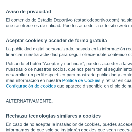
Aviso de privacidad
El contenido de Estadio Deportivo (estadiodeportivo.com) ha sid
que se ofrece es de calidad. Puedes acceder a este sitio web m
Laliga EA Sports
Padel
Clasificación
Resultados
Ciclismo
Aceptar cookies y acceder de forma gratuita
UFC
Alavés
Athletic Club de Bilbao
La publicidad digital personalizada, basada en la información r
financiar nuestra actividad para seguir ofreciéndote contenido c
Atlético de Madrid
FC Barcelona
Pulsando el botón "Aceptar y continuar", puedes acceder a la w
Real Betis
Celta de Vigo
nuestras o de nuestros socios, que nos permiten el seguimiento
Deportivo de A Coruña
Elche
desarrollar un perfil específico para mostrarte publicidad y co
más información en nuestra
Política de Cookies
y retirar en cu
Espanyol
Getafe
Configuración de cookies
que aparece disponible en el pie de n
Levante UD
Málaga CF
Osasuna
Racing de Santander
ALTERNATIVAMENTE,
Rayo Vallecano
Real Madrid
Real Sociedad
Sevilla FC
Rechazar tecnologías similares a cookies
HOME
FÚTBOL
REAL BETIS
Valencia CF
Villarreal CF
En caso de no aceptar la instalación de cookies, puedes accede
Lo de Paul al Gra
informamos de que solo se instalarán cookies que sean necesari