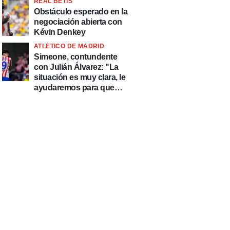
REAL BETIS
Obstáculo esperado en la
negociación abierta con
Kévin Denkey
ATLÉTICO DE MADRID
Simeone, contundente
con Julián Álvarez: "La
situación es muy clara, le
ayudaremos para que
esté de la mejor manera
posible"