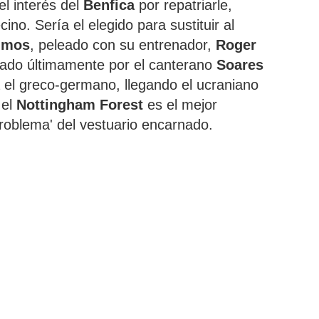
el interés del
Benfica
por repatriarle,
no. Sería el elegido para sustituir al
imos
, peleado con su entrenador,
Roger
tado últimamente por el canterano
Soares
 el greco-germano, llegando el ucraniano
 el
Nottingham Forest
es el mejor
problema' del vestuario encarnado.