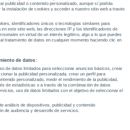
Sel
rar publicidad o contenido personalizado, aunque sí podrás
 por Rui Silva
UEFA Champions League
 la instalación de cookies y acceder a nuestro sitio web a través
Can
Resultados
Clasificacion
Fút
es, identificadores únicos o tecnologías similares para
a primera reunión entre los directivos
UEFA Europa League
n este sitio web, las direcciones IP y los identificadores de
1ª 
Resultados
Clasificacion
vote, que no ha recibido ninguna propuesta
rsonales en virtud de un interés legítimo, algo a lo que puedes
 al tratamiento de datos en cualquier momento haciendo clic en
rancia, mientras que en Portugal
Nacional como una prioridad para las
dimos
miento de datos:
uso de datos limitados para seleccionar anuncios básicos, crear
ccionar la publicidad personalizada, crear un perfil para
ontenido personalizado, medir el rendimiento de la publicidad,
vés de estadísticas o a través de la combinación de datos
rvicios, uso de datos limitados con el objetivo de seleccionar el
e análisis de dispositivos, publicidad y contenido
n de audiencia y desarrollo de servicios.