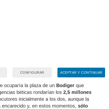
nada
, después de unos contactos entre
a ser relevantes con la agencia del
alucía
, que sólo tenía constancia de una
diciones de un hipotético pacto económico
 dirigentes nazaríes sí están en contacto ya
 '4', hasta el punto que desde la ciudad del
e mismo martes habrá una
reunión
para
CONFIGURAR
ACEPTAR Y CONTINUAR
ecto
y el
encaje
en el mismo del
e ocuparía la plaza de un
Bodiger
que
gencias béticas rondarían los
2,5 millones
locutores inicialmente a los dos, aunque la
 encarecido y, en estos momentos,
sólo