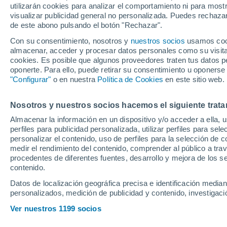
utilizarán cookies para analizar el comportamiento ni para most
Benfica se lanza a
visualizar publicidad general no personalizada. Puedes rechazar
de este abono pulsando el botón "Rechazar".
Con su consentimiento, nosotros y
nuestros socios
usamos cooki
Este martes había prevista un
almacenar, acceder y procesar datos personales como su visita e
nazaríes y los agentes del pi
cookies. Es posible que algunos proveedores traten tus datos pe
oponerte. Para ello, puede retirar su consentimiento u oponerse
del Lyon, como publican en F
"Configurar"
o en nuestra
Política de Cookies
en este sitio web.
consideran al portero ex de 
'Águilas' si venden a Vlacho
Nosotros y nuestros socios hacemos el siguiente trata
Almacenar la información en un dispositivo y/o acceder a ella, 
perfiles para publicidad personalizada, utilizar perfiles para sele
personalizar el contenido, uso de perfiles para la selección de c
medir el rendimiento del contenido, comprender al público a tra
procedentes de diferentes fuentes, desarrollo y mejora de los se
contenido.
Datos de localización geográfica precisa e identificación mediant
personalizados, medición de publicidad y contenido, investigació
Ver nuestros 1199 socios