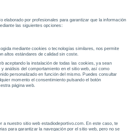
Hoy:
Sprint MotoGP
Yan Diomande
Rafa Jódar
Mundial 2
o elaborado por profesionales para garantizar que la información
Fútbol
Motor
Tenis
Baloncest
ediante las siguientes opciones:
Motociclismo
ACB
Portadas
Laliga Hypermotion
Juegos Olímpicos
UEF
Tem
MotoGP
Resultados
Clasificación
Res
Dep
Euroliga
Opinión
Juegos Olímpicos de Invierno
AD Ceuta
Albacete
Cop
ecogida mediante cookies o tecnologías similares, nos permite
on altos estándares de calidad sin coste.
Burgos
Cádiz CF
Res
eb aceptando la instalación de todas las cookies, ya sean
CD Castellón
Celta Fortuna
Mun
 y análisis del comportamiento en el sitio web, así como
Córdoba CF
Eibar
Res
ntenido personalizado en función del mismo. Puedes consultar
alquier momento el consentimiento pulsando el botón
CD Eldense
FC Andorra
Fút
uestra página web.
Girona
Granada CF
Pre
Las Palmas
Leganés
Ser
Mallorca
Oviedo
Fic
Real Sociedad B
Real Valladolid
Sel
Sabadell
Real Sporting
r a nuestro sitio web estadiodeportivo.com. En este caso, te
Mun
nada se estanca y el
as para garantizar la navegación por el sitio web, pero no se
Tenerife
UD Almería