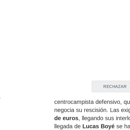
Por el pivote apuesta el
Gra
clubes que no habían llegado 
marfileño,
Promoesport And
llamada para conocer las con
con los rojiblancos. Pero los
con los asesores directos del
Alhambra
se filtra que est
RECHAZAR
trasladar en persona el
proy
centrocampista defensivo, qu
negocia su rescisión. Las exi
de euros
, llegando sus inter
llegada de
Lucas Boyé
se ha