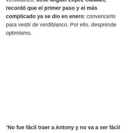
recordó que el primer paso y el más
rtivo.com.
complicado ya se dio en enero
: convencerlo
o, te
 de que
para vestir de verdiblanco. Por ello, desprende
talarán
optimismo.
e sean
para
a
por el sitio
o se
cookies para
nto ni para
licidad o
ado, aunque
sualizar
general no
ada. Puedes
 instalación
y acceder a
io web a
"
No fue fácil traer a Antony y no va a ser fácil
ste abono