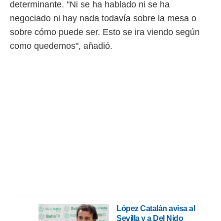
determinante. "Ni se ha hablado ni se ha
ento u
negociado ni hay nada todavía sobre la mesa o
 de datos
sobre cómo puede ser. Esto se ira viendo según
er momento
ic en
como quedemos", añadió.
o en
 Cookies
en
eb.
y
socios
el
to de
la
 en un
 y/o acceder
 de datos
ara
 anuncios
López Catalán avisa al
ar perfiles
Sevilla y a Del Nido