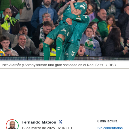
nos permite
ACEPTAR
estra
Y
ara seguir
CONTINUAR
e contenido
stándares
sin coste.
CONFIGURAR
 botón
continuar",
RECHAZAR
der a la
ndo la
 de todas
Isco Alarcón y Antony forman una gran sociedad en el Real Betis.
RBB
, ya sean
de nuestros
 nos
 y análisis
tamiento en
b, así como
un perfil
para
ublicidad y
8 min lectura
Fernando Mateos
19 de marzo de 2025 16:04
CET
Sin comentarios
do en