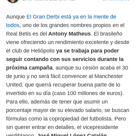
 mismo.
sultar más
Aunque
El Gran Derbi está ya en la mente de
 en nuestra
 Cookies
y
todos
, uno de los grandes nombres propios en el
ualquier
Real Betis es del
Antony Matheus
. El brasileño
ento
viene ofreciendo un rendimiento excelente y desde
 botón
el club de Heliópolis
ya se trabaja para poder
ación de
kies
seguir contando con sus servicios durante la
 disponible
próxima campaña
, aunque su cesión acaba el 30
e nuestra
.
de junio y no será fácil convencer al Manchester
United, que querrá recuperar buena parte de lo
IVAMENTE,
invertido en su día (caso 100 millones de euros).
Para ello, además de tener que asumir un
as
porcentaje mayor de su elevado salario, se buscan
 a cookies
fórmulas como la copropiedad del futbolista. Pero
 no aceptar
ón de
sin querer entrar en detalles, el vicepresidente
uedes
verdiblanco,
José Miguel López Catalán,
uestro sitio