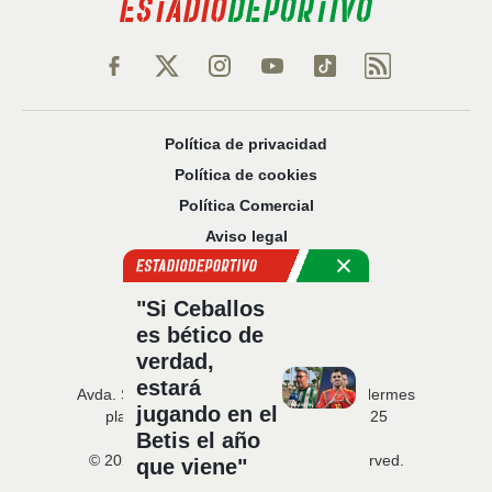
Política de privacidad
Política de cookies
Política Comercial
Aviso legal
Configuración de privacidad
Sobre nosotros
"Si Ceballos
Código Ético
es bético de
verdad,
estará
Avda. San Francisco Javier, 22 · Edificio Hermes
jugando en el
planta 5 · 41018 Sevilla · T. 954 216 525
Betis el año
© 2026 Estadio Deportivo. All rights reserved.
que viene"