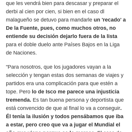
que les vendrá bien para descasar y preparar el
o.
derbi al cien por cien, si bien en el caso dl
calización
precisa e
malagueño se detuvo para mandarle
un 'recado' a
ión mediante
De la Fuente, pues, como muchos otros, no
, publicidad
entiende su decisión dejarlo fuera de la lista
para el doble duelo ante Países Bajos en la Liga
dos,
de Naciones.
 publicidad
,
ón de
"Para nosotros, que los jugadores vayan a la
 desarrollo
selección y tengan estas dos semanas de viajes y
s.
partidos era una complicación para que estén a
tros 1199
ios
tope. Pero
lo de Isco me parece una injusticia
tremenda.
Es tan buena persona y deportista que
está convencido de que al final lo va a conseguir
.
Él tenía la ilusión y todos pensábamos que iba
a estar, pero creo que va a jugar el Mundial el