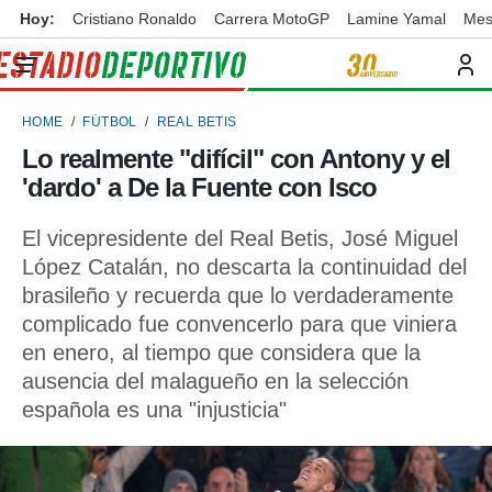
Hoy:
Cristiano Ronaldo
Carrera MotoGP
Lamine Yamal
Mes
privacidad
o de
ortivo
HOME
FÚTBOL
REAL BETIS
ortivo.com)
borado por
Lo realmente "difícil" con Antony y el
es para
'dardo' a De la Fuente con Isco
ue la
 que se
e calidad.
El vicepresidente del Real Betis, José Miguel
eder a este
López Catalán, no descarta la continuidad del
ediante las
brasileño y recuerda que lo verdaderamente
opciones:
complicado fue convencerlo para que viniera
ookies y
en enero, al tiempo que considera que la
e forma
ausencia del malagueño en la selección
española es una "injusticia"
d digital
ada, basada
mación
ediante
ecnologías