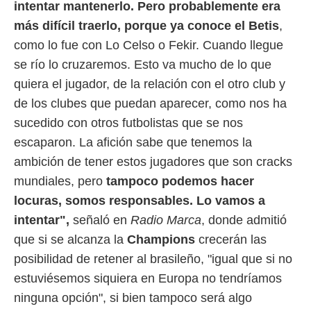
 botón
intentar mantenerlo. Pero probablemente era
.
más difícil traerlo, porque ya conoce el Betis
,
como lo fue con Lo Celso o Fekir. Cuando llegue
nto,
se río lo cruzaremos. Esto va mucho de lo que
cios
quiera el jugador, de la relación con el otro club y
kies,
de los clubes que puedan aparecer, como nos ha
ores únicos
as similares
sucedido con otros futbolistas que se nos
nar,
escaparon. La afición sabe que tenemos la
rocesar
onales como
ambición de tener estos jugadores que son cracks
 este sitio
mundiales, pero
tampoco podemos hacer
recciones IP
ficadores de
locuras, somos responsables. Lo vamos a
 posible
intentar",
señaló en
Radio Marca
, donde admitió
s
 traten tus
que si se alcanza la
Champions
crecerán las
nales en
posibilidad de retener al brasileño, "igual que si no
 interés
go a lo que
estuviésemos siquiera en Europa no tendríamos
nerte. Para
ninguna opción", si bien tampoco será algo
retirar su