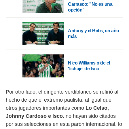
idad
Carrasco: "No es una
a, utilizar
opción"
a
 la
da, crear un
Antony y el Betis, un año
personalizar
más
o, uso de
a la
e contenido
do, medir el
 de la
Nico Williams pide el
medir el
'fichaje' de Isco
 del
 comprender
 través de
s o a través
Por otro lado, el dirigente verdiblanco se refirió al
nación de
hecho de que el extremo paulista, al igual que
edentes de
fuentes,
otros jugadores importantes como
Lo Celso,
y mejora de
Johnny Cardoso e Isco
, no hayan sido citados
os, uso de
ados con el
por sus selecciones en esta parón internacional, lo
 seleccionar