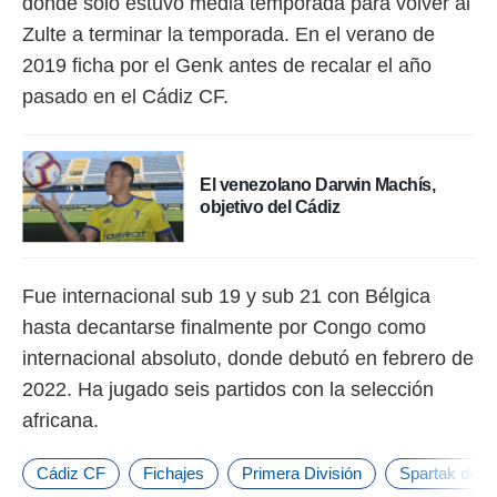
donde sólo estuvo media temporada para volver al
idad
a, utilizar
Zulte a terminar la temporada. En el verano de
a
2019 ficha por el Genk antes de recalar el año
 la
pasado en el Cádiz CF.
da, crear un
personalizar
o, uso de
a la
El venezolano Darwin Machís,
e contenido
objetivo del Cádiz
do, medir el
 de la
medir el
 del
Fue internacional sub 19 y sub 21 con Bélgica
 comprender
 través de
hasta decantarse finalmente por Congo como
s o a través
internacional absoluto, donde debutó en febrero de
nación de
edentes de
2022. Ha jugado seis partidos con la selección
fuentes,
africana.
y mejora de
os, uso de
ados con el
Cádiz CF
Fichajes
Primera División
Spartak de 
 seleccionar