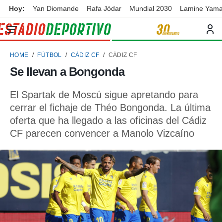
Hoy:
Yan Diomande
Rafa Jódar
Mundial 2030
Lamine Yama
privacidad
o de
ortivo
HOME
FÚTBOL
CÁDIZ CF
CÁDIZ CF
ortivo.com)
borado por
Se llevan a Bongonda
es para
ue la
El Spartak de Moscú sigue apretando para
 que se
e calidad.
cerrar el fichaje de Théo Bongonda. La última
eder a este
oferta que ha llegado a las oficinas del Cádiz
ediante las
CF parecen convencer a Manolo Vizcaíno
opciones:
ookies y
e forma
d digital
ada, basada
mación
ediante
ecnologías