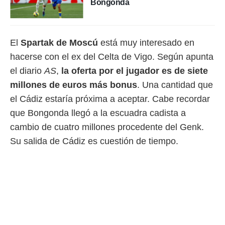
Bongonda
 botón
.
nto,
El
Spartak de Moscú
está muy interesado en
hacerse con el ex del Celta de Vigo. Según apunta
cios
kies,
el diario
AS
,
la oferta por el jugador es de siete
ores únicos
millones de euros más bonus
. Una cantidad que
as similares
nar,
el Cádiz estaría próxima a aceptar. Cabe recordar
rocesar
que Bongonda llegó a la escuadra cadista a
onales como
 este sitio
cambio de cuatro millones procedente del Genk.
recciones IP
Su salida de Cádiz es cuestión de tiempo.
ficadores de
 posible
s
 traten tus
nales en
 interés
go a lo que
nerte. Para
retirar su