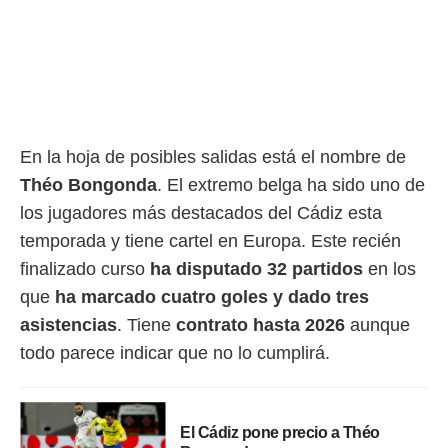
rtivo.com.
o, te
 de que
talarán
e sean
para
a
En la hoja de posibles salidas está el nombre de
por el sitio
Théo Bongonda
. El extremo belga ha sido uno de
o se
cookies para
los jugadores más destacados del Cádiz esta
temporada y tiene cartel en Europa. Este recién
nto ni para
licidad o
finalizado curso
ha disputado 32 partidos
en los
que
ha marcado cuatro goles y dado tres
ado, aunque
sualizar
asistencias
. Tiene
contrato hasta 2026
aunque
general no
todo parece indicar que no lo cumplirá.
ada. Puedes
 instalación
y acceder a
io web a
El Cádiz pone precio a Théo
ste abono