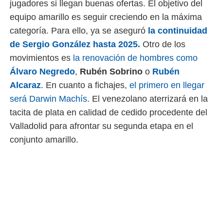
jugadores si llegan buenas ofertas. El objetivo del
 mismo.
equipo amarillo es seguir creciendo en la máxima
sultar más
 en nuestra
categoría. Para ello, ya se aseguró
la continuidad
 Cookies
y
de Sergio González hasta 2025.
Otro de los
ualquier
movimientos es
la renovación de hombres como
ento
Álvaro Negredo
,
Rubén Sobrino
o
Rubén
 botón
ación de
Alcaraz
. En cuanto a fichajes,
el primero en llegar
kies
será Darwin Machís
. El venezolano aterrizará en la
 disponible
e nuestra
tacita de plata en calidad de cedido procedente del
.
Valladolid para afrontar su segunda etapa en el
conjunto amarillo.
IVAMENTE,
as
 a cookies
 no aceptar
ón de
uedes
uestro sitio