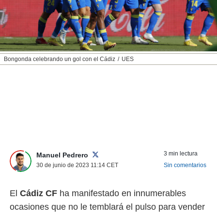
nos permite
ACEPTAR
estra
Y
ara seguir
CONTINUAR
e contenido
stándares
sin coste.
CONFIGURAR
Bongonda celebrando un gol con el Cádiz
UES
 botón
continuar",
RECHAZAR
der a la
ndo la
 de todas
, ya sean
de nuestros
 nos
 y análisis
3 min lectura
Manuel Pedrero
tamiento en
30 de junio de 2023 11:14
CET
Sin comentarios
b, así como
un perfil
para
El
Cádiz CF
ha manifestado en innumerables
ublicidad y
ocasiones que no le temblará el pulso para vender
do en