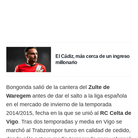
ento u
 de datos
er momento
ic en
o en
 Cookies
en
eb.
El Cádiz, más cerca de un ingreso
y
millonario
socios
el
to de
Bongonda salió de la cantera del
Zulte de
Waregem
antes de dar el salto a la liga española
la
en el mercado de invierno de la temporada
 en un
 y/o acceder
2014/2015, fecha en la que se unió al
RC Celta de
 de datos
Vigo
. Tras dos temporadas y media en Vigo se
ara
 anuncios
marchó al Trabzonspor turco en calidad de cedido,
ar perfiles