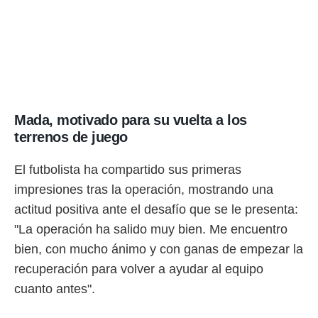
o.
calización
precisa e
ión mediante
, publicidad
dos,
Mada, motivado para su vuelta a los
 publicidad
terrenos de juego
,
ón de
 desarrollo
El futbolista ha compartido sus primeras
s.
impresiones tras la operación, mostrando una
tros 1199
actitud positiva ante el desafío que se le presenta:
ios
"La operación ha salido muy bien. Me encuentro
bien, con mucho ánimo y con ganas de empezar la
recuperación para volver a ayudar al equipo
cuanto antes".