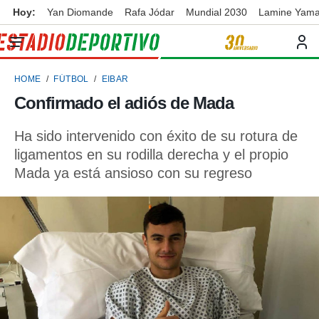
Hoy:
Yan Diomande
Rafa Jódar
Mundial 2030
Lamine Yama
privacidad
o de
ortivo
HOME
FÚTBOL
EIBAR
ortivo.com)
borado por
Confirmado el adiós de Mada
es para
ue la
Ha sido intervenido con éxito de su rotura de
 que se
e calidad.
ligamentos en su rodilla derecha y el propio
eder a este
Mada ya está ansioso con su regreso
ediante las
opciones:
ookies y
e forma
d digital
ada, basada
mación
ediante
ecnologías