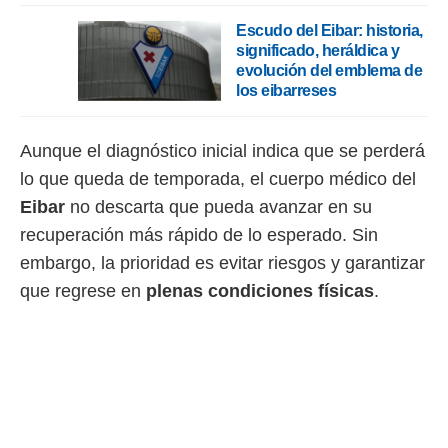
 botón
.
Escudo del Eibar: historia,
significado, heráldica y
evolución del emblema de
nto,
los eibarreses
cios
kies,
Aunque el diagnóstico inicial indica que se perderá
ores únicos
as similares
lo que queda de temporada, el cuerpo médico del
nar,
Eibar
no descarta que pueda avanzar en su
rocesar
onales como
recuperación más rápido de lo esperado. Sin
 este sitio
embargo, la prioridad es evitar riesgos y garantizar
recciones IP
ficadores de
que regrese en
plenas condiciones físicas
.
 posible
s
 traten tus
nales en
 interés
go a lo que
nerte. Para
retirar su