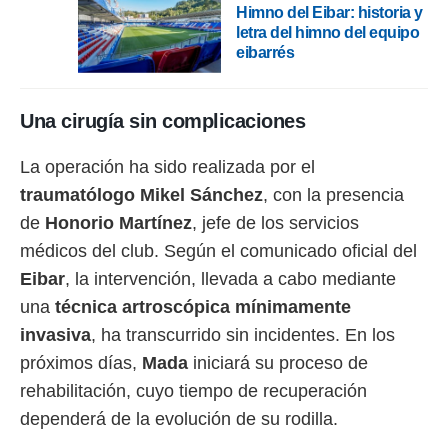
Himno del Eibar: historia y
letra del himno del equipo
rtivo.com.
eibarrés
o, te
 de que
talarán
e sean
Una cirugía sin complicaciones
para
a
La operación ha sido realizada por el
por el sitio
o se
traumatólogo Mikel Sánchez
, con la presencia
cookies para
de
Honorio Martínez
, jefe de los servicios
nto ni para
médicos del club. Según el comunicado oficial del
licidad o
Eibar
, la intervención, llevada a cabo mediante
ado, aunque
una
técnica artroscópica mínimamente
sualizar
invasiva
, ha transcurrido sin incidentes. En los
general no
ada. Puedes
próximos días,
Mada
iniciará su proceso de
 instalación
rehabilitación, cuyo tiempo de recuperación
y acceder a
io web a
dependerá de la evolución de su rodilla.
ste abono