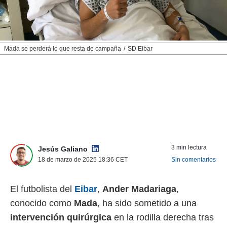
nos permite
ACEPTAR
estra
Y
ara seguir
CONTINUAR
e contenido
stándares
Mada se perderá lo que resta de campaña
SD Eibar
sin coste.
CONFIGURAR
 botón
continuar",
RECHAZAR
der a la
ndo la
 de todas
, ya sean
de nuestros
 nos
3 min lectura
Jesús Galiano
 y análisis
18 de marzo de 2025 18:36
CET
Sin comentarios
tamiento en
b, así como
El futbolista del
Eibar
,
Ander Madariaga
,
un perfil
para
conocido como
Mada
, ha sido sometido a una
ublicidad y
intervención quirúrgica
en la rodilla derecha tras
do en