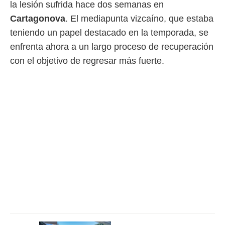
la lesión sufrida hace dos semanas en
 mismo.
Cartagonova
. El mediapunta vizcaíno, que estaba
sultar más
 en nuestra
teniendo un papel destacado en la temporada, se
 Cookies
y
enfrenta ahora a un largo proceso de recuperación
ualquier
con el objetivo de regresar más fuerte.
ento
 botón
ación de
kies
 disponible
e nuestra
.
IVAMENTE,
as
 a cookies
 no aceptar
ón de
uedes
uestro sitio