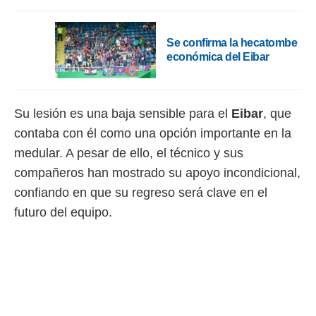
idad
a, utilizar
a
Se confirma la hecatombe
 la
económica del Eibar
da, crear un
personalizar
o, uso de
a la
Su lesión es una baja sensible para el
Eibar
, que
e contenido
contaba con él como una opción importante en la
do, medir el
 de la
medular. A pesar de ello, el técnico y sus
medir el
compañeros han mostrado su apoyo incondicional,
 del
confiando en que su regreso será clave en el
 comprender
 través de
futuro del equipo.
s o a través
nación de
edentes de
fuentes,
y mejora de
os, uso de
ados con el
 seleccionar