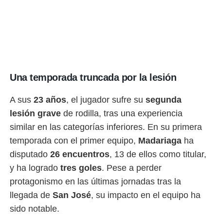
ento u
 de datos
er momento
ic en
o en
 Cookies
en
Una temporada truncada por la lesión
eb.
y
A sus
23 años
, el jugador sufre su
segunda
socios
lesión grave
de rodilla, tras una experiencia
el
similar en las categorías inferiores. En su primera
to de
temporada con el primer equipo,
Madariaga
ha
disputado
26 encuentros
, 13 de ellos como titular,
la
 en un
y ha logrado
tres goles
. Pese a perder
 y/o acceder
protagonismo en las últimas jornadas tras la
 de datos
ara
llegada de
San José
, su impacto en el equipo ha
 anuncios
sido notable.
ar perfiles