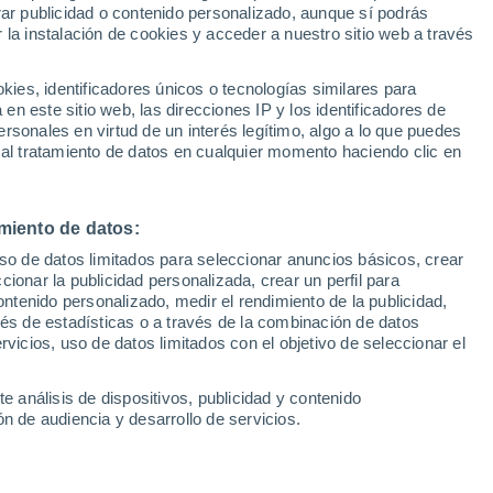
Sel
rar publicidad o contenido personalizado, aunque sí podrás
nda División
UEFA Champions League
 la instalación de cookies y acceder a nuestro sitio web a través
Can
Resultados
Clasificacion
Fút
es, identificadores únicos o tecnologías similares para
uesto sus miras en Iker Losada, delantero
UEFA Europa League
n este sitio web, las direcciones IP y los identificadores de
1ª 
Resultados
Clasificacion
 que los gallegos que podrían traerlo de
rsonales en virtud de un interés legítimo, algo a lo que puedes
 al tratamiento de datos en cualquier momento haciendo clic en
a el pasado verano
miento de datos:
uso de datos limitados para seleccionar anuncios básicos, crear
ccionar la publicidad personalizada, crear un perfil para
ontenido personalizado, medir el rendimiento de la publicidad,
vés de estadísticas o a través de la combinación de datos
rvicios, uso de datos limitados con el objetivo de seleccionar el
e análisis de dispositivos, publicidad y contenido
n de audiencia y desarrollo de servicios.