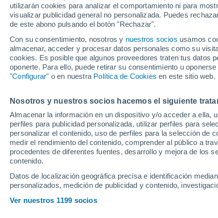
utilizarán cookies para analizar el comportamiento ni para most
delantero de Segu
visualizar publicidad general no personalizada. Puedes rechazar
de este abono pulsando el botón "Rechazar".
Con su consentimiento, nosotros y
nuestros socios
usamos cooki
El conjunto catalán habría p
almacenar, acceder y procesar datos personales como su visita e
del Racing de Ferrol, al igual
cookies. Es posible que algunos proveedores traten tus datos pe
oponerte. Para ello, puede retirar su consentimiento u oponerse
vuelta tras salir de la canter
"Configurar"
o en nuestra
Política de Cookies
en este sitio web.
Nosotros y nuestros socios hacemos el siguiente trata
Almacenar la información en un dispositivo y/o acceder a ella, 
perfiles para publicidad personalizada, utilizar perfiles para sele
personalizar el contenido, uso de perfiles para la selección de c
medir el rendimiento del contenido, comprender al público a tra
procedentes de diferentes fuentes, desarrollo y mejora de los se
contenido.
Datos de localización geográfica precisa e identificación mediant
personalizados, medición de publicidad y contenido, investigació
Ver nuestros 1199 socios