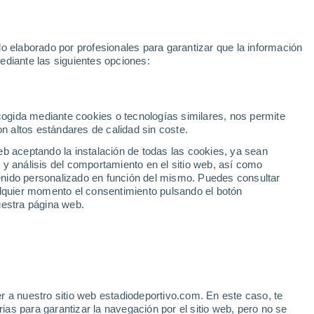
oGP
Yan Diomande
Mundial 2030
Rafa Jódar
Luis de la Fuen
o elaborado por profesionales para garantizar que la información
Fútbol
Motor
Tenis
Baloncest
ediante las siguientes opciones:
Motociclismo
ACB
Portadas
Laliga Hypermotion
Juegos Olímpicos
UEF
Tem
MotoGP
Resultados
Clasificación
Res
Dep
Euroliga
Opinión
Juegos Olímpicos de Invierno
AD Ceuta
Albacete
Cop
ecogida mediante cookies o tecnologías similares, nos permite
on altos estándares de calidad sin coste.
Burgos
Cádiz CF
Res
eb aceptando la instalación de todas las cookies, ya sean
CD Castellón
Celta Fortuna
Mun
 y análisis del comportamiento en el sitio web, así como
Córdoba CF
Eibar
Res
ntenido personalizado en función del mismo. Puedes consultar
alquier momento el consentimiento pulsando el botón
CD Eldense
FC Andorra
Fút
uestra página web.
Girona
Granada CF
Pre
Las Palmas
Leganés
Ser
Mallorca
Oviedo
Fic
Real Sociedad B
Real Valladolid
Sel
Sabadell
Real Sporting
r a nuestro sitio web estadiodeportivo.com. En este caso, te
Mun
 Vigo pugnan por este
as para garantizar la navegación por el sitio web, pero no se
Tenerife
UD Almería