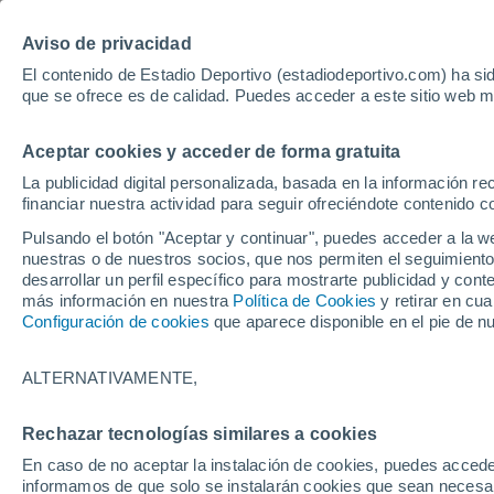
Hoy:
Bayer - Sevilla
pole Mot
Aviso de privacidad
El contenido de Estadio Deportivo (estadiodeportivo.com) ha sid
que se ofrece es de calidad. Puedes acceder a este sitio web m
Laliga EA Sports
Padel
Clasificación
Resultados
Ciclismo
Aceptar cookies y acceder de forma gratuita
UFC
Alavés
Athletic Club de Bilbao
La publicidad digital personalizada, basada en la información r
financiar nuestra actividad para seguir ofreciéndote contenido c
Atlético de Madrid
FC Barcelona
Pulsando el botón "Aceptar y continuar", puedes acceder a la w
Real Betis
Celta de Vigo
nuestras o de nuestros socios, que nos permiten el seguimiento
Deportivo de A Coruña
Elche
desarrollar un perfil específico para mostrarte publicidad y co
más información en nuestra
Política de Cookies
y retirar en cu
Espanyol
Getafe
Configuración de cookies
que aparece disponible en el pie de n
Levante UD
Málaga CF
Osasuna
Racing de Santander
ALTERNATIVAMENTE,
Rayo Vallecano
Real Madrid
Real Sociedad
Sevilla FC
Rechazar tecnologías similares a cookies
HOME
FÚTBOL
FICHAJES
Valencia CF
Villarreal CF
En caso de no aceptar la instalación de cookies, puedes accede
Girona y Celta de
informamos de que solo se instalarán cookies que sean necesari