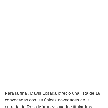
 botón
.
nto,
cios
kies,
ores únicos
as similares
nar,
rocesar
onales como
 este sitio
recciones IP
ficadores de
 posible
s
 traten tus
nales en
 interés
Para la final, David Losada ofreció una lista de 18
go a lo que
convocadas con las únicas novedades de la
nerte. Para
retirar su
entrada de Rosa Márquez, que fue titular tras