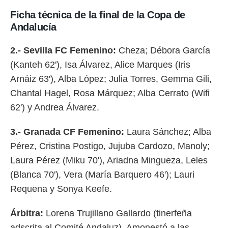
Ficha técnica de la final de la Copa de
Andalucía
2.- Sevilla FC Femenino:
Cheza; Débora García
(Kanteh 62'), Isa Álvarez, Alice Marques (Iris
Arnáiz 63'), Alba López; Julia Torres, Gemma Gili,
Chantal Hagel, Rosa Márquez; Alba Cerrato (Wifi
62') y Andrea Álvarez.
3.- Granada CF Femenino:
Laura Sánchez; Alba
Pérez, Cristina Postigo, Jujuba Cardozo, Manoly;
Laura Pérez (Miku 70'), Ariadna Mingueza, Leles
(Blanca 70'), Vera (María Barquero 46'); Lauri
Requena y Sonya Keefe.
Árbitra:
Lorena Trujillano Gallardo (tinerfeña
adscrita al Comité Andaluz). Amonestó a las