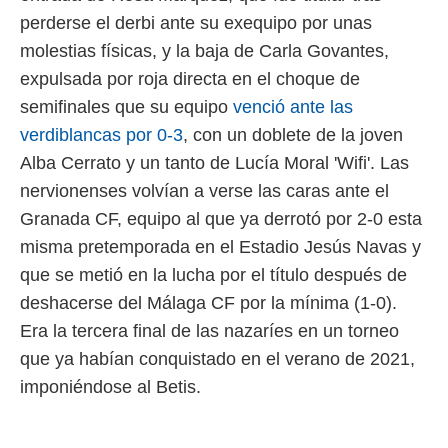
ento u
perderse el derbi ante su exequipo por unas
 de datos
molestias físicas, y la baja de Carla Govantes,
er momento
expulsada por roja directa en el choque de
ic en
o en
semifinales que su equipo
venció ante las
verdiblancas por 0-3
, con un doblete de la joven
 Cookies
en
eb.
Alba Cerrato y un tanto de Lucía Moral 'Wifi'. Las
nervionenses volvían a verse las caras ante el
y
Granada CF, equipo al que ya derrotó por 2-0 esta
socios
el
misma pretemporada en el Estadio Jesús Navas y
que se metió en la lucha por el título después de
to de
deshacerse del Málaga CF por la mínima (1-0).
la
Era la tercera final de las nazaríes en un torneo
 en un
que ya habían conquistado en el verano de 2021,
 y/o acceder
 de datos
imponiéndose al Betis.
ara
 anuncios
ar perfiles