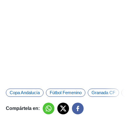
Copa Andalucía
Fútbol Femenino
Granada CF
Lig
Compártela en: