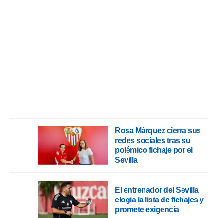
idad
a, utilizar
a
 la
da, crear un
personalizar
o, uso de
a la
e contenido
do, medir el
 de la
medir el
 del
Rosa Márquez cierra sus
 comprender
redes sociales tras su
 través de
polémico fichaje por el
s o a través
Sevilla
nación de
edentes de
fuentes,
y mejora de
El entrenador del Sevilla
os, uso de
elogia la lista de fichajes y
ados con el
promete exigencia
 seleccionar