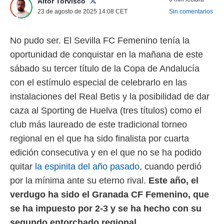
Aitor Torvisco
 mismo.
23 de agosto de 2025 14:08
CET
Sin comentarios
sultar más
 en nuestra
 Cookies
y
No pudo ser. El Sevilla FC Femenino tenía la
ualquier
oportunidad de conquistar en la mañana de este
ento
sábado su tercer título de la Copa de Andalucía
 botón
con el estímulo especial de celebrarlo en las
ación de
kies
instalaciones del Real Betis y la posibilidad de dar
 disponible
caza al Sporting de Huelva (tres títulos) como el
e nuestra
.
club más laureado de este tradicional torneo
regional en el que ha sido finalista por cuarta
IVAMENTE,
edición consecutiva y en el que no se ha podido
quitar
la espinita del año pasado
, cuando perdió
as
por la mínima ante su eterno rival.
Este año, el
 a cookies
verdugo ha sido el Granada CF Femenino, que
 no aceptar
ón de
se ha impuesto por 2-3 y se ha hecho con su
uedes
segundo entorchado regional
.
uestro sitio