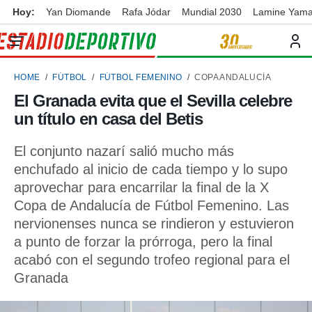
Hoy:
Yan Diomande
Rafa Jódar
Mundial 2030
Lamine Yama
privacidad
o de
ortivo
HOME
FÚTBOL
FÚTBOL FEMENINO
COPA ANDALUCÍA
ortivo.com)
borado por
El Granada evita que el Sevilla celebre
es para
un título en casa del Betis
ue la
 que se
e calidad.
El conjunto nazarí salió mucho más
eder a este
enchufado al inicio de cada tiempo y lo supo
ediante las
aprovechar para encarrilar la final de la X
opciones:
Copa de Andalucía de Fútbol Femenino. Las
ookies y
nervionenses nunca se rindieron y estuvieron
e forma
a punto de forzar la prórroga, pero la final
acabó con el segundo trofeo regional para el
d digital
ada, basada
Granada
mación
ediante
ecnologías