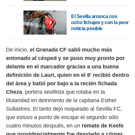
o.
calización
El Sevilla arranca con
precisa e
ocho fichajes y con la peor
ión mediante
noticia posible
, publicidad
dos,
De inicio,
el Granada CF salió mucho más
 publicidad
entonado al césped y se puso muy pronto por
,
ón de
delante en el marcador gracias a una buena
 desarrollo
definición de Lauri, quien en el 8' recibió dentro
s.
del área y batió por bajo a la recién fichada
tros 1199
Cheza
, portera sevillista que rotaba en la
ios
titularidad en detrimento de la capitana Esther
Sullastres. El tanto dejó noqueado al Sevilla FC,
que estuvo a punto de encajar el segundo sólo
cuatro minutos después, en un
remate de Keefe
que providencialmente fue desviado a córner