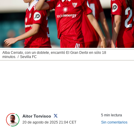
nos permite
ACEPTAR
estra
Y
ara seguir
CONTINUAR
e contenido
stándares
sin coste.
CONFIGURAR
 botón
continuar",
RECHAZAR
Alba Cerrato, con un doblete, encarriló El Gran Derbi en sólo 18
der a la
minutos.
Sevilla FC
ndo la
 de todas
, ya sean
de nuestros
 nos
 y análisis
tamiento en
b, así como
un perfil
5 min lectura
Aitor Torvisco
para
20 de agosto de 2025 21:04
CET
Sin comentarios
ublicidad y
do en