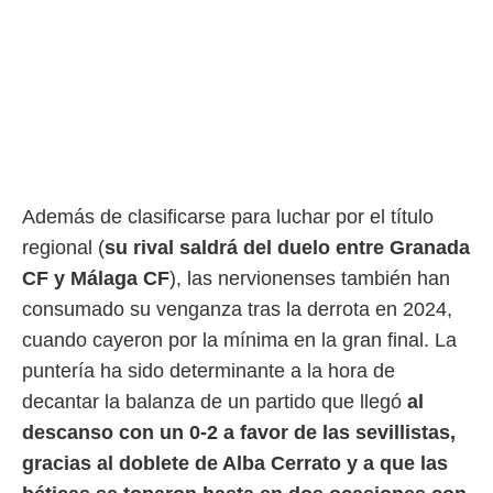
rtivo.com.
o, te
 de que
talarán
e sean
para
a
por el sitio
o se
Además de clasificarse para luchar por el título
cookies para
regional (
su rival saldrá del duelo entre Granada
nto ni para
CF y Málaga CF
), las nervionenses también han
licidad o
consumado su venganza tras la derrota en 2024,
ado, aunque
cuando cayeron por la mínima en la gran final. La
sualizar
puntería ha sido determinante a la hora de
general no
ada. Puedes
decantar la balanza de un partido que llegó
al
 instalación
descanso con un 0-2 a favor de las sevillistas,
y acceder a
io web a
gracias al doblete de Alba Cerrato y a que las
ste abono