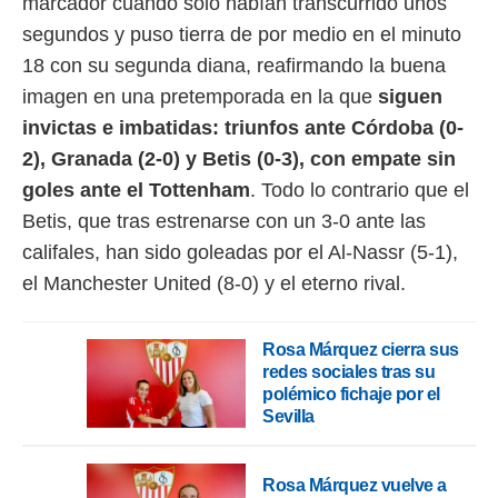
marcador cuando sólo habían transcurrido unos
idad
a, utilizar
segundos y puso tierra de por medio en el minuto
a
18 con su segunda diana, reafirmando la buena
 la
imagen en una pretemporada en la que
siguen
da, crear un
invictas e imbatidas: triunfos ante Córdoba (0-
personalizar
o, uso de
2), Granada (2-0) y Betis (0-3), con empate sin
a la
goles ante el Tottenham
. Todo lo contrario que el
e contenido
do, medir el
Betis, que tras estrenarse con un 3-0 ante las
 de la
califales, han sido goleadas por el Al-Nassr (5-1),
medir el
el Manchester United (8-0) y el eterno rival.
 del
 comprender
 través de
s o a través
Rosa Márquez cierra sus
nación de
redes sociales tras su
edentes de
polémico fichaje por el
fuentes,
Sevilla
y mejora de
os, uso de
ados con el
Rosa Márquez vuelve a
 seleccionar