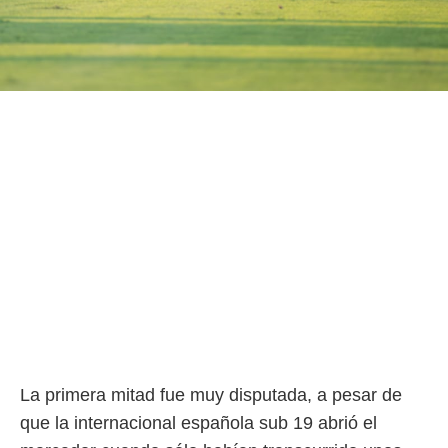
ento u
 de datos
er momento
ic en
o en
 Cookies
en
eb.
y
socios
el
to de
la
 en un
 y/o acceder
 de datos
La primera mitad fue muy disputada, a pesar de
ara
 anuncios
que la internacional española sub 19 abrió el
ar perfiles