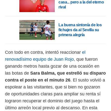
casa... pero a la del eterno
o.
rival
calización
precisa e
ión mediante
La buena sintonía de los
fichajes da al Sevilla su
, publicidad
primera alegría
dos,
 publicidad
,
Con todo en contra, intentó reaccionar
el
ón de
 desarrollo
renovadísimo equipo de Juan Rojo
, que fueron
s.
ganando metros hasta gozar de una ocasión en
tros 1199
las botas de
Sara Balma, que estrelló su disparo
ios
contra el poste en el minuto 26
. El susto volvió a
espolear a las visitantes, que si bien no gozaron
de oportunidades claras para ampliar su renta sí
lograron recuperar el dominio del juego hasta el
último arreón local previo al descanso. En esta