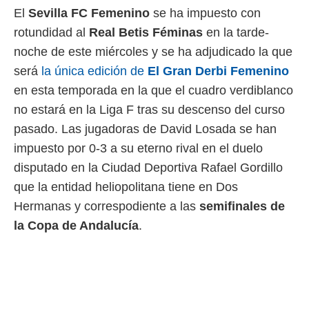
El
Sevilla FC Femenino
se ha impuesto con
 mismo.
sultar más
rotundidad al
Real Betis Féminas
en la tarde-
 en nuestra
noche de este miércoles y se ha adjudicado la que
 Cookies
y
ualquier
será
la única edición de
El Gran Derbi Femenino
en esta temporada en la que el cuadro verdiblanco
ento
 botón
no estará en la Liga F tras su descenso del curso
ación de
pasado. Las jugadoras de David Losada se han
kies
 disponible
impuesto por 0-3 a su eterno rival en el duelo
e nuestra
disputado en la Ciudad Deportiva Rafael Gordillo
.
que la entidad heliopolitana tiene en Dos
IVAMENTE,
Hermanas y correspodiente a las
semifinales de
la Copa de Andalucía
.
as
 a cookies
 no aceptar
ón de
uedes
uestro sitio