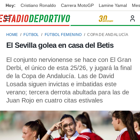
Hoy:
Cristiano Ronaldo
Carrera MotoGP
Lamine Yamal
Mes
privacidad
o de
ortivo
HOME
FÚTBOL
FÚTBOL FEMENINO
COPA DE ANDALUCÍA
ortivo.com)
borado por
El Sevilla golea en casa del Betis
es para
ue la
El conjunto nervionense se hace con El Gran
 que se
e calidad.
Derbi, el único de esta 25/26, y jugará la final
eder a este
de la Copa de Andalucía. Las de David
ediante las
Losada siguen invictas e imbatidas este
opciones:
verano; tercera derrota abultada para las de
ookies y
Juan Rojo en cuatro citas estivales
e forma
d digital
ada, basada
mación
ediante
ecnologías