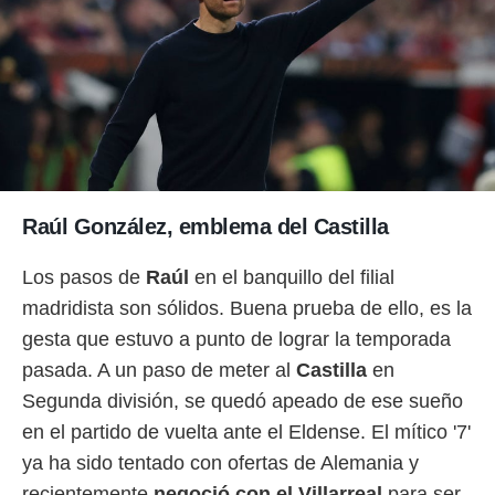
o.
calización
precisa e
ión mediante
, publicidad
dos,
 publicidad
,
Raúl González, emblema del Castilla
ón de
 desarrollo
Los pasos de
Raúl
en el banquillo del filial
s.
madridista son sólidos. Buena prueba de ello, es la
tros 1199
ios
gesta que estuvo a punto de lograr la temporada
pasada. A un paso de meter al
Castilla
en
Segunda división, se quedó apeado de ese sueño
en el partido de vuelta ante el Eldense. El mítico '7'
ya ha sido tentado con ofertas de Alemania y
recientemente
negoció con el Villarreal
para ser