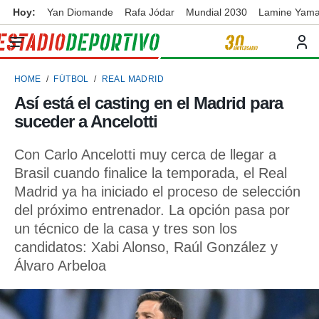
Hoy:
Yan Diomande
Rafa Jódar
Mundial 2030
Lamine Yama
privacidad
o de
ortivo
HOME
FÚTBOL
REAL MADRID
ortivo.com)
borado por
Así está el casting en el Madrid para
es para
suceder a Ancelotti
ue la
 que se
e calidad.
Con Carlo Ancelotti muy cerca de llegar a
eder a este
Brasil cuando finalice la temporada, el Real
ediante las
Madrid ya ha iniciado el proceso de selección
opciones:
del próximo entrenador. La opción pasa por
ookies y
un técnico de la casa y tres son los
e forma
candidatos: Xabi Alonso, Raúl González y
Álvaro Arbeloa
d digital
ada, basada
mación
ediante
ecnologías