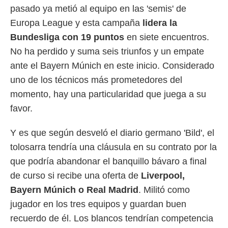
ento u
pasado ya metió al equipo en las 'semis' de
Europa League y esta campaña
lidera la
 de datos
er momento
Bundesliga con 19 puntos
en siete encuentros.
ic en
No ha perdido y suma seis triunfos y un empate
o en
ante el Bayern Múnich en este inicio. Considerado
 Cookies
en
uno de los técnicos más prometedores del
eb.
momento, hay una particularidad que juega a su
y
favor.
socios
el
Y es que según desveló el diario germano 'Bild', el
to de
tolosarra tendría una cláusula en su contrato por la
que podría abandonar el banquillo bávaro a final
la
 en un
de curso si recibe una oferta de
Liverpool,
 y/o acceder
Bayern Múnich o Real Madrid
. Militó como
 de datos
ara
jugador en los tres equipos y guardan buen
 anuncios
recuerdo de él. Los blancos tendrían competencia
ar perfiles