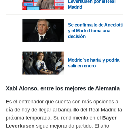
Leverkusen por el Real
 botón
Madrid
.
nto,
Se confirma lo de Ancelotti
y el Madrid toma una
cios
decisión
kies,
ores únicos
as similares
nar,
Modric 'se harta' y podría
rocesar
onales como
salir en enero
 este sitio
recciones IP
ficadores de
 posible
Xabi Alonso, entre los mejores de Alemania
s
 traten tus
Es el entrenador que cuenta con más opciones a
nales en
día de hoy de llegar al banquillo del Real Madrid la
 interés
go a lo que
próxima temporada. Su rendimiento en el
Bayer
nerte. Para
Leverkusen
sigue mejorando partido. El año
retirar su