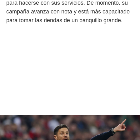
idad
para hacerse con sus servicios. De momento, su
a, utilizar
campaña avanza con nota y está más capacitado
a
 la
para tomar las riendas de un banquillo grande.
da, crear un
personalizar
o, uso de
a la
e contenido
do, medir el
 de la
medir el
 del
 comprender
 través de
s o a través
nación de
edentes de
fuentes,
y mejora de
os, uso de
ados con el
 seleccionar