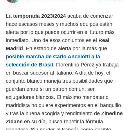
 mismo.
sultar más
La
temporada 2023/2024
acaba de comenzar
 en nuestra
 Cookies
y
hace escasos meses y muchos equipos están
ualquier
alerta por lo que pueda ocurrir en el futuro más
ento
inmediato. Uno de esos conjuntos es el
Real
 botón
Madrid
. En estado de alerta por la más que
ación de
kies
posible marcha de Carlo Ancelotti a la
 disponible
selección de Brasil
, Florentino Pérez ya trabaja
e nuestra
.
en buscar sucesor al italiano. A día de hoy, el
conjunto blanco maneja tres posibilidades que
IVAMENTE,
guardan entre sí un patrón común: ser
exjugadores blancos. El máximo mandatario
as
madridista no quiere experimentos en el banquillo
 a cookies
y tras la buena acogida y rendimiento de
Zinedine
 no aceptar
ón de
Zidane
en su día, busca repetir la fórmula
uedes
ganadora. Sin perder al francés como posible
uestro sitio