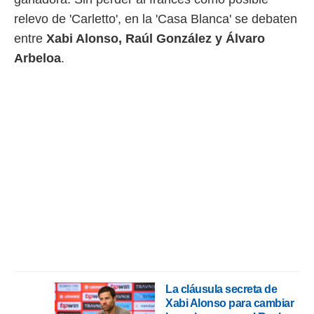
relevo de 'Carletto', en la 'Casa Blanca' se debaten
rtivo.com.
entre
Xabi Alonso, Raúl González y Álvaro
o, te
 de que
Arbeloa
.
talarán
e sean
para
a
por el sitio
o se
cookies para
nto ni para
licidad o
ado, aunque
sualizar
general no
ada. Puedes
 instalación
y acceder a
La cláusula secreta de
io web a
Xabi Alonso para cambiar
ste abono