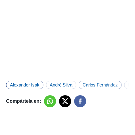
Alexander Isak
André Silva
Carlos Fernández
Pri
Compártela en: