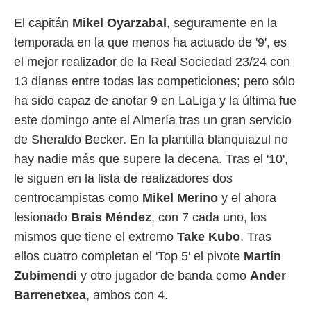
ento u
El capitán
Mikel Oyarzabal
, seguramente en la
 de datos
temporada en la que menos ha actuado de '9', es
er momento
ic en
el mejor realizador de la Real Sociedad 23/24 con
o en
13 dianas entre todas las competiciones; pero sólo
 Cookies
en
ha sido capaz de anotar 9 en LaLiga y la última fue
eb.
este domingo ante el Almería tras un gran servicio
y
de Sheraldo Becker. En la plantilla blanquiazul no
socios
hay nadie más que supere la decena. Tras el '10',
el
le siguen en la lista de realizadores dos
to de
centrocampistas como
Mikel Merino
y el ahora
lesionado
Brais Méndez
, con 7 cada uno, los
la
mismos que tiene el extremo
Take Kubo
. Tras
 en un
 y/o acceder
ellos cuatro completan el 'Top 5' el pivote
Martín
 de datos
Zubimendi
y otro jugador de banda como
Ander
ara
 anuncios
Barrenetxea
, ambos con 4.
ar perfiles