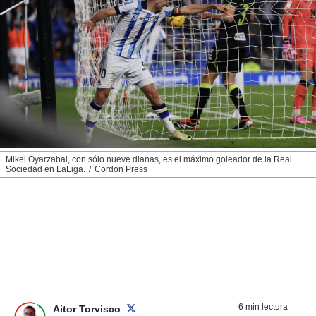
nos permite
ACEPTAR
estra
Y
ara seguir
CONTINUAR
e contenido
stándares
sin coste.
CONFIGURAR
 botón
continuar",
RECHAZAR
der a la
ndo la
 de todas
Mikel Oyarzabal, con sólo nueve dianas, es el máximo goleador de la Real
, ya sean
Sociedad en LaLiga.
Cordon Press
de nuestros
 nos
 y análisis
tamiento en
b, así como
un perfil
para
ublicidad y
6 min lectura
Aitor Torvisco
do en