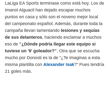
LaLiga EA Sports terminase como está hoy. Los de
rtivo.com.
Imanol Alguacil han dejado escapar muchos
o, te
puntos en casa y sólo son el noveno mejor local
 de que
talarán
del campeonato español. Además, durante toda la
e sean
campaña llevan lamentando
lesiones y sequías
para
a
de sus delanteros
, haciendo exclamar a muchos
por el sitio
eso de
"¿Dónde podría llegar este equipo si
o se
tuviese un '9' goleador?"
. Otra que se escucha
cookies para
mucho por Donosti es la de "¿Te imaginas a esta
nto ni para
misma plantilla con
Alexander Isak
?" Pues tendría
licidad o
21 goles más.
ado, aunque
sualizar
general no
ada. Puedes
 instalación
y acceder a
io web a
ste abono