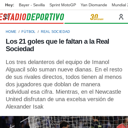
Hoy:
Bayer - Sevilla
Sprint MotoGP
Yan Diomande
Mundial
privacidad
o de
ortivo
HOME
FÚTBOL
REAL SOCIEDAD
ortivo.com)
borado por
Los 21 goles que le faltan a la Real
es para
Sociedad
ue la
 que se
e calidad.
Los tres delanteros del equipo de Imanol
eder a este
Alguacil sólo suman nueve dianas. En el resto
ediante las
de sus rivales directos, todos tienen al menos
opciones:
dos jugadores que doblan de manera
ookies y
individual esa cifra. Mientras, en el Newcastle
e forma
United disfrutan de una excelsa versión de
Alexander Isak
d digital
ada, basada
mación
ediante
ecnologías