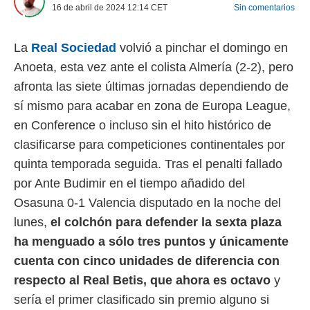
16 de abril de 2024 12:14
CET
Sin comentarios
 mismo.
sultar más
 en nuestra
La
Real Sociedad
volvió a pinchar el domingo en
 Cookies
y
ualquier
Anoeta, esta vez ante el colista Almería (2-2), pero
afronta las siete últimas jornadas dependiendo de
ento
sí mismo para acabar en zona de Europa League,
 botón
ación de
en Conference o incluso sin el hito histórico de
kies
clasificarse para competiciones continentales por
 disponible
e nuestra
quinta temporada seguida. Tras el penalti fallado
.
por Ante Budimir en el tiempo añadido del
IVAMENTE,
Osasuna 0-1 Valencia disputado en la noche del
lunes,
el colchón para defender la sexta plaza
as
ha menguado a sólo tres puntos y únicamente
 a cookies
cuenta con cinco unidades de diferencia con
 no aceptar
respecto al Real Betis, que ahora es octavo
y
ón de
uedes
sería el primer clasificado sin premio alguno si
uestro sitio