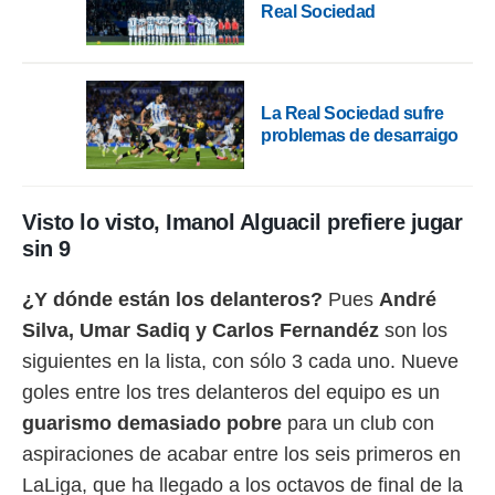
Real Sociedad
o.
calización
precisa e
ión mediante
La Real Sociedad sufre
, publicidad
problemas de desarraigo
dos,
 publicidad
,
Visto lo visto, Imanol Alguacil prefiere jugar
ón de
sin 9
 desarrollo
s.
¿Y dónde están los delanteros?
Pues
André
tros 1199
Silva, Umar Sadiq y Carlos Fernandéz
son los
ios
siguientes en la lista, con sólo 3 cada uno. Nueve
goles entre los tres delanteros del equipo es un
guarismo demasiado pobre
para un club con
aspiraciones de acabar entre los seis primeros en
LaLiga, que ha llegado a los octavos de final de la