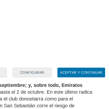
uiendo al mismo tiempo un plan de trabajo
abar los plazos para fichar en Turquía,
r, donde sonó en su momento para el
o parecía perdido
para una Real Sociedad
n en vano en el traspaso de Yangel Herrera
abiertos
biertos en todo el mundo. Entre ellos,
ente competitivas y con poder económico,
CONFIGURAR
ACEPTAR Y CONTINUAR
ierra el día 19; Grecia, donde el plazo
 septiembre; y, sobre todo, Emiratos
hasta el 2 de octubre. En este último radica
a el club donostiarra como para el
n San Sebastián corre el riesgo de