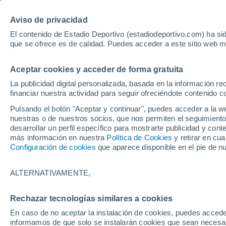
Hoy:
Yan Diomande
Aviso de privacidad
El contenido de Estadio Deportivo (estadiodeportivo.com) ha sid
que se ofrece es de calidad. Puedes acceder a este sitio web m
Laliga EA Sports
Padel
Clasificación
Resultados
Ciclismo
Aceptar cookies y acceder de forma gratuita
UFC
Alavés
Athletic Club de Bilbao
La publicidad digital personalizada, basada en la información r
financiar nuestra actividad para seguir ofreciéndote contenido c
Atlético de Madrid
FC Barcelona
Pulsando el botón "Aceptar y continuar", puedes acceder a la w
Real Betis
Celta de Vigo
nuestras o de nuestros socios, que nos permiten el seguimiento
Deportivo de A Coruña
Elche
desarrollar un perfil específico para mostrarte publicidad y co
más información en nuestra
Política de Cookies
y retirar en cu
Espanyol
Getafe
Configuración de cookies
que aparece disponible en el pie de n
Levante UD
Málaga CF
Osasuna
Racing de Santander
ALTERNATIVAMENTE,
Rayo Vallecano
Real Madrid
Real Sociedad
Sevilla FC
Rechazar tecnologías similares a cookies
HOME
FÚTBOL
REAL SOCIEDAD
Valencia CF
Villarreal CF
En caso de no aceptar la instalación de cookies, puedes accede
La sorpresa con 
informamos de que solo se instalarán cookies que sean necesari