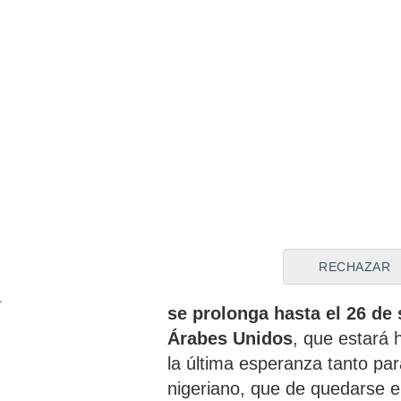
otros mercados abiertos, sig
individualizado. Pero
tras ac
Rusia, Arabia Saudí o Qata
Al-Sadd y el Al-Duhail, tod
que trató de incluirlo tambié
procedente del Girona.
Los mercados que quedan 
Pocos mercados más siguen a
dentro de las ligas mínimam
RECHAZAR
se encuentran
Serbia, que c
se prolonga hasta el 26 de
Árabes Unidos
, que estará 
la última esperanza tanto par
nigeriano, que de quedarse e