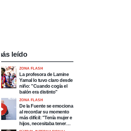
ás leído
ZONA FLASH
La profesora de Lamine
Yamal lo tuvo claro desde
niño: "Cuando cogía el
balón era distinto"
ZONA FLASH
De la Fuente se emociona
al recordar su momento
más difícil: "Tenía mujer e
hijos, necesitaba tener
ingresos y volver al