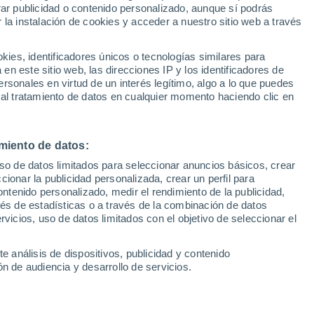
Sel
rar publicidad o contenido personalizado, aunque sí podrás
UEFA Champions League
 la instalación de cookies y acceder a nuestro sitio web a través
Can
Resultados
Clasificacion
Fút
es, identificadores únicos o tecnologías similares para
reintegrado ya al trabajo con el grupo, pero
UEFA Europa League
n este sitio web, las direcciones IP y los identificadores de
1ª 
Resultados
Clasificacion
ta su salida rumbo a uno de los pocos
rsonales en virtud de un interés legítimo, algo a lo que puedes
 al tratamiento de datos en cualquier momento haciendo clic en
s
miento de datos:
uso de datos limitados para seleccionar anuncios básicos, crear
ccionar la publicidad personalizada, crear un perfil para
ontenido personalizado, medir el rendimiento de la publicidad,
vés de estadísticas o a través de la combinación de datos
rvicios, uso de datos limitados con el objetivo de seleccionar el
e análisis de dispositivos, publicidad y contenido
n de audiencia y desarrollo de servicios.