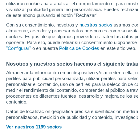
utilizarán cookies para analizar el comportamiento ni para most
junto a Fekir
visualizar publicidad general no personalizada. Puedes rechazar
de este abono pulsando el botón "Rechazar".
Con su consentimiento, nosotros y
nuestros socios
usamos cooki
El delantero nigeriano se ha 
almacenar, acceder y procesar datos personales como su visita e
Real Sociedad aún no descar
cookies. Es posible que algunos proveedores traten tus datos pe
oponerte. Para ello, puede retirar su consentimiento u oponerse
mercados que siguen abierto
"Configurar"
o en nuestra
Política de Cookies
en este sitio web.
Nosotros y nuestros socios hacemos el siguiente trata
Almacenar la información en un dispositivo y/o acceder a ella, 
perfiles para publicidad personalizada, utilizar perfiles para sele
personalizar el contenido, uso de perfiles para la selección de c
medir el rendimiento del contenido, comprender al público a tra
procedentes de diferentes fuentes, desarrollo y mejora de los se
contenido.
Datos de localización geográfica precisa e identificación mediant
personalizados, medición de publicidad y contenido, investigació
Ver nuestros 1199 socios