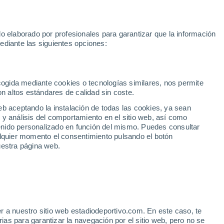
Rafa Jódar
Mundial 2030
Lamine Yamal
Luis de la Fuente
o elaborado por profesionales para garantizar que la información
Fútbol
Motor
Tenis
Baloncest
ediante las siguientes opciones:
Motociclismo
ACB
Portadas
Laliga Hypermotion
Juegos Olímpicos
UEF
Tem
MotoGP
Resultados
Clasificación
Res
Dep
Euroliga
Opinión
Juegos Olímpicos de Invierno
AD Ceuta
Albacete
Cop
ecogida mediante cookies o tecnologías similares, nos permite
on altos estándares de calidad sin coste.
Burgos
Cádiz CF
Res
eb aceptando la instalación de todas las cookies, ya sean
CD Castellón
Celta Fortuna
Mun
 y análisis del comportamiento en el sitio web, así como
Córdoba CF
Eibar
Res
ntenido personalizado en función del mismo. Puedes consultar
alquier momento el consentimiento pulsando el botón
CD Eldense
FC Andorra
Fút
uestra página web.
Girona
Granada CF
Pre
Las Palmas
Leganés
Ser
Mallorca
Oviedo
Fic
Real Sociedad B
Real Valladolid
Sel
Sabadell
Real Sporting
r a nuestro sitio web estadiodeportivo.com. En este caso, te
Mun
Umar Sadiq puede estar
as para garantizar la navegación por el sitio web, pero no se
Tenerife
UD Almería