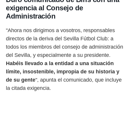
 botón
exigencia al Consejo de
.
Administración
nto,
"Ahora nos dirigimos a vosotros, responsables
cios
directos de la deriva del Sevilla Fútbol Club: a
kies,
ores únicos
todos los miembros del consejo de administración
as similares
del Sevilla, y especialmente a su presidente.
nar,
rocesar
Habéis llevado a la entidad a una situación
onales como
límite, insostenible, impropia de su historia y
 este sitio
recciones IP
de su gente
", apunta el comunicado, que incluye
ficadores de
la citada exigencia.
 posible
s
 traten tus
nales en
 interés
go a lo que
nerte. Para
retirar su