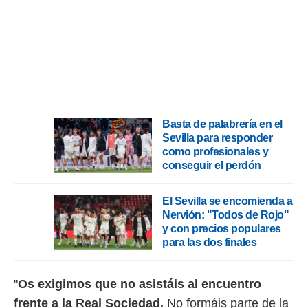
ento u
 de datos
er momento
ic en
o en
 Cookies
en
eb.
Basta de palabrería en el
y
Sevilla para responder
socios
como profesionales y
el
conseguir el perdón
to de
El Sevilla se encomienda a
Nervión: "Todos de Rojo"
la
y con precios populares
 en un
para las dos finales
 y/o acceder
 de datos
ara
"
Os exigimos que no asistáis al encuentro
 anuncios
ar perfiles
frente a la Real Sociedad.
No formáis parte de la