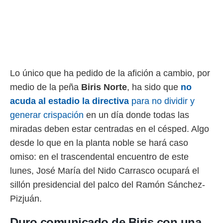
rtivo.com.
o, te
 de que
talarán
e sean
para
Lo único que ha pedido de la afición a cambio, por
a
por el sitio
medio de la peña
Biris Norte
, ha sido que
no
o se
acuda al estadio la directiva
para no dividir y
cookies para
generar crispación
en un día donde todas las
nto ni para
miradas deben estar centradas en el césped. Algo
licidad o
desde lo que en la planta noble se hará caso
ado, aunque
omiso: en el trascendental encuentro de este
sualizar
general no
lunes, José María del Nido Carrasco ocupará el
ada. Puedes
sillón presidencial del palco del Ramón Sánchez-
 instalación
Pizjuán.
y acceder a
io web a
ste abono
Duro comunicado de Biris con una