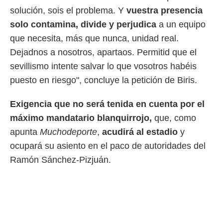
idad
solución, sois el problema. Y
vuestra presencia
a, utilizar
a
solo contamina, divide y perjudica
a un equipo
 la
que necesita, más que nunca, unidad real.
da, crear un
Dejadnos a nosotros, apartaos. Permitid que el
personalizar
sevillismo intente salvar lo que vosotros habéis
o, uso de
a la
puesto en riesgo", concluye la petición de Biris.
e contenido
do, medir el
Exigencia que no será tenida en cuenta por el
 de la
medir el
máximo mandatario blanquirrojo,
que, como
 del
apunta
Muchodeporte
,
acudirá al estadio
y
 comprender
 través de
ocupará su asiento en el paco de autoridades del
s o a través
Ramón Sánchez-Pizjuán.
nación de
edentes de
fuentes,
y mejora de
os, uso de
ados con el
 seleccionar