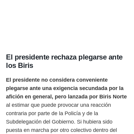
o.
calización
precisa e
ión mediante
, publicidad
dos,
 publicidad
El presidente rechaza plegarse ante
,
los Biris
ón de
 desarrollo
s.
El presidente no considera conveniente
tros 1199
plegarse ante una exigencia secundada por la
ios
afición en general, pero lanzada por Biris Norte
al estimar que puede provocar una reacción
contraria por parte de la Policía y de la
Subdelegación del Gobierno. Si hubiera sido
puesta en marcha por otro colectivo dentro del