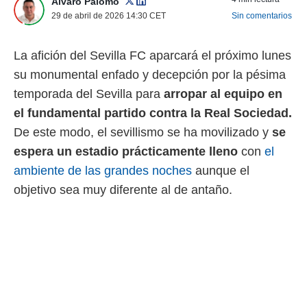
Álvaro Palomo
 mismo.
29 de abril de 2026 14:30
CET
Sin comentarios
sultar más
 en nuestra
 Cookies
y
La afición del Sevilla FC aparcará el próximo lunes
ualquier
su monumental enfado y decepción por la pésima
ento
temporada del Sevilla para
arropar al equipo en
 botón
el fundamental partido contra la Real Sociedad.
ación de
kies
De este modo, el sevillismo se ha movilizado y
se
 disponible
espera un estadio prácticamente lleno
con
el
e nuestra
.
ambiente de las grandes noches
aunque el
objetivo sea muy diferente al de antaño.
IVAMENTE,
as
 a cookies
 no aceptar
ón de
uedes
uestro sitio