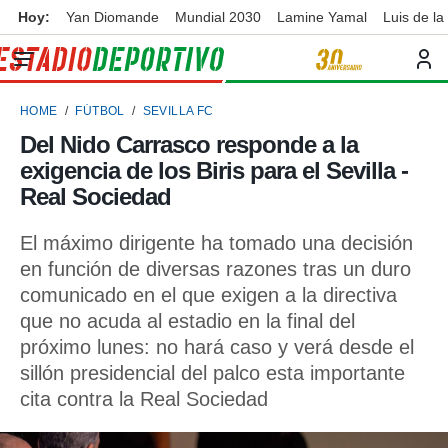
Hoy:
Yan Diomande
Mundial 2030
Lamine Yamal
Luis de la
privacidad
o de
ortivo
HOME
FÚTBOL
SEVILLA FC
ortivo.com)
borado por
Del Nido Carrasco responde a la
es para
exigencia de los Biris para el Sevilla -
ue la
 que se
Real Sociedad
e calidad.
eder a este
El máximo dirigente ha tomado una decisión
ediante las
en función de diversas razones tras un duro
opciones:
comunicado en el que exigen a la directiva
ookies y
que no acuda al estadio en la final del
e forma
próximo lunes: no hará caso y verá desde el
sillón presidencial del palco esta importante
d digital
ada, basada
cita contra la Real Sociedad
mación
ediante
ecnologías