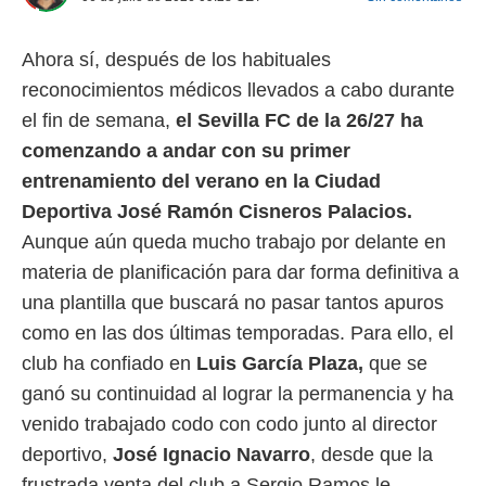
 mismo.
sultar más
Ahora sí, después de los habituales
 en nuestra
 Cookies
y
reconocimientos médicos llevados a cabo durante
ualquier
el fin de semana,
el Sevilla FC de la 26/27 ha
ento
comenzando a andar con su primer
 botón
entrenamiento del verano en la Ciudad
ación de
kies
Deportiva José Ramón Cisneros Palacios.
 disponible
Aunque aún queda mucho trabajo por delante en
e nuestra
.
materia de planificación para dar forma definitiva a
una plantilla que buscará no pasar tantos apuros
IVAMENTE,
como en las dos últimas temporadas. Para ello, el
club ha confiado en
Luis García Plaza,
que se
as
ganó su continuidad al lograr la permanencia y ha
 a cookies
venido trabajado codo con codo junto al director
 no aceptar
ón de
deportivo,
José Ignacio Navarro
, desde que la
uedes
frustrada venta del club a Sergio Ramos le
uestro sitio