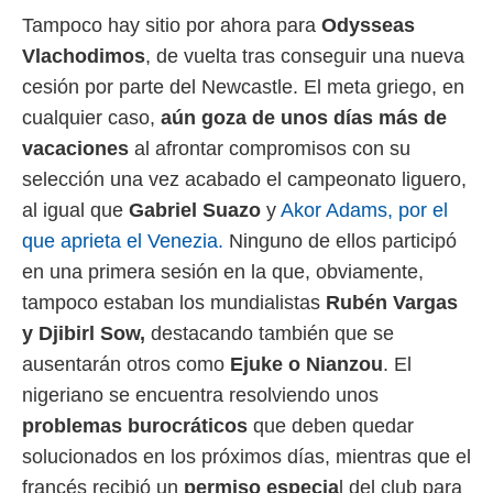
idad
Tampoco hay sitio por ahora para
Odysseas
a, utilizar
a
Vlachodimos
, de vuelta tras conseguir una nueva
 la
cesión por parte del Newcastle. El meta griego, en
da, crear un
cualquier caso,
aún goza de unos días más de
personalizar
vacaciones
al afrontar compromisos con su
o, uso de
a la
selección una vez acabado el campeonato liguero,
e contenido
al igual que
Gabriel Suazo
y
Akor Adams, por el
do, medir el
 de la
que aprieta el Venezia.
Ninguno de ellos participó
medir el
en una primera sesión en la que, obviamente,
 del
 comprender
tampoco estaban los mundialistas
Rubén Vargas
 través de
y Djibirl Sow,
destacando también que se
s o a través
nación de
ausentarán otros como
Ejuke o Nianzou
. El
edentes de
nigeriano se encuentra resolviendo unos
fuentes,
problemas burocráticos
que deben quedar
y mejora de
os, uso de
solucionados en los próximos días, mientras que el
ados con el
francés recibió un
p
ermiso especia
l del club para
 seleccionar