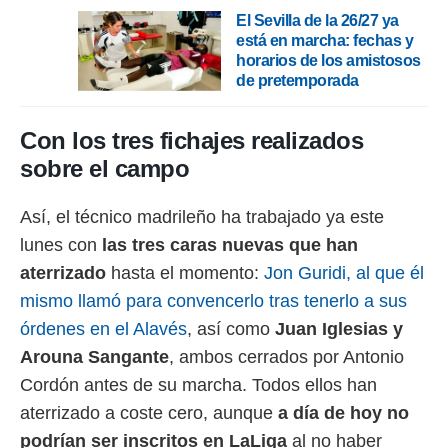
 botón
El Sevilla de la 26/27 ya
.
está en marcha: fechas y
horarios de los amistosos
nto,
de pretemporada
cios
kies,
Con los tres fichajes realizados
ores únicos
sobre el campo
as similares
nar,
rocesar
Así, el técnico madrileño ha trabajado ya este
onales como
lunes con
las tres caras nuevas que han
 este sitio
recciones IP
aterrizado
hasta el momento:
Jon Guridi, al que él
ficadores de
mismo llamó para convencerlo tras tenerlo a sus
 posible
s
órdenes en el Alavés
, así como
Juan Iglesias y
 traten tus
Arouna Sangante
, ambos cerrados por Antonio
nales en
 interés
Cordón antes de su marcha. Todos ellos han
go a lo que
aterrizado a coste cero, aunque
a día de hoy no
nerte. Para
retirar su
podrían ser inscritos en LaLiga
al no haber