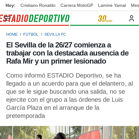
Hoy:
Cristiano Ronaldo
Carrera MotoGP
Lamine Yamal
Mes
privacidad
o de
ortivo
HOME
FÚTBOL
SEVILLA FC
ortivo.com)
borado por
El Sevilla de la 26/27 comienza a
es para
trabajar con la destacada ausencia de
ue la
 que se
Rafa Mir y un primer lesionado
e calidad.
eder a este
Como informó ESTADIO Deportivo, se ha
ediante las
llegado a un acuerdo para que el delantero, al
opciones:
que se le sigue buscando una salida, no se
ookies y
ejercite con el grupo a las órdenes de Luis
e forma
García Plaza en el arranque de la
pretemporada
d digital
ada, basada
mación
ediante
ecnologías