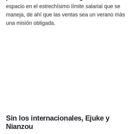
ento u
espacio en el estrechísimo límite salarial que se
 de datos
maneja, de ahí que las ventas sea un verano más
er momento
una misión obligada.
ic en
o en
 Cookies
en
eb.
y
socios
el
to de
la
 en un
 y/o acceder
 de datos
Sin los internacionales, Ejuke y
ara
 anuncios
Nianzou
ar perfiles