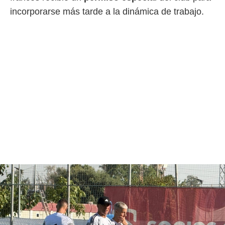
o.
incorporarse más tarde a la dinámica de trabajo.
calización
precisa e
ión mediante
, publicidad
dos,
 publicidad
,
ón de
 desarrollo
s.
tros 1199
ios