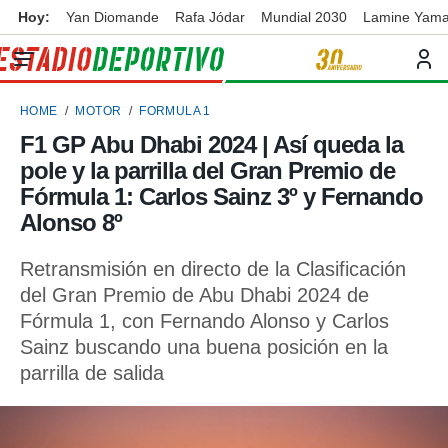
Hoy:
Yan Diomande
Rafa Jódar
Mundial 2030
Lamine Yama
privacidad
o de
ortivo
HOME
MOTOR
FORMULA 1
ortivo.com)
borado por
F1 GP Abu Dhabi 2024 | Así queda la
es para
pole y la parrilla del Gran Premio de
ue la
 que se
Fórmula 1: Carlos Sainz 3º y Fernando
e calidad.
Alonso 8º
eder a este
ediante las
Retransmisión en directo de la Clasificación
opciones:
del Gran Premio de Abu Dhabi 2024 de
ookies y
Fórmula 1, con Fernando Alonso y Carlos
e forma
Sainz buscando una buena posición en la
parrilla de salida
d digital
ada, basada
mación
ediante
ecnologías