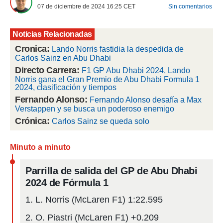
07 de diciembre de 2024 16:25
CET
Sin comentarios
 mismo.
sultar más
 en nuestra
Noticias Relacionadas
 Cookies
y
ualquier
Cronica:
Lando Norris fastidia la despedida de
Carlos Sainz en Abu Dhabi
ento
Directo Carrera:
F1 GP Abu Dhabi 2024, Lando
 botón
Norris gana el Gran Premio de Abu Dhabi Formula 1
ación de
2024, clasificación y tiempos
kies
Fernando Alonso:
Fernando Alonso desafía a Max
 disponible
Verstappen y se busca un poderoso enemigo
e nuestra
Crónica:
Carlos Sainz se queda solo
.
IVAMENTE,
Minuto a minuto
Parrilla de salida del GP de Abu Dhabi
as
 a cookies
2024 de Fórmula 1
 no aceptar
1. L. Norris (McLaren F1) 1:22.595
ón de
uedes
2. O. Piastri (McLaren F1) +0.209
uestro sitio