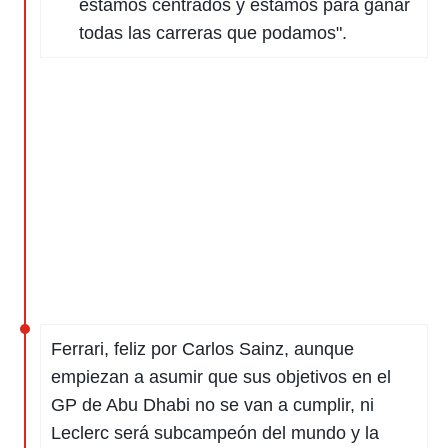
estamos centrados y estamos para ganar
o.
todas las carreras que podamos".
calización
precisa e
ión mediante
, publicidad
dos,
 publicidad
,
ón de
 desarrollo
s.
tros 1199
ios
Ferrari, feliz por Carlos Sainz, aunque
empiezan a asumir que sus objetivos en el
GP de Abu Dhabi no se van a cumplir, ni
Leclerc será subcampeón del mundo y la