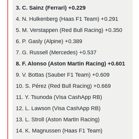
3. C. Sainz (Ferrari) +0.229
rtivo.com.
o, te
4. N. Hulkenberg (Haas F1 Team) +0.291
 de que
talarán
5. M. Verstappen (Red Bull Racing) +0.350
e sean
6. P. Gasly (Alpine) +0.389
para
a
7. G. Russell (Mercedes) +0.537
por el sitio
o se
8. F. Alonso (Aston Martin Racing) +0.601
cookies para
9. V. Bottas (Sauber F1 Team) +0.609
nto ni para
licidad o
10. S. Pérez (Red Bull Racing) +0.669
ado, aunque
11. Y. Tsunoda (Visa CashApp RB)
sualizar
general no
12. L. Lawson (Visa CashApp RB)
ada. Puedes
 instalación
13. L. Stroll (Aston Martin Racing)
y acceder a
io web a
14. K. Magnussen (Haas F1 Team)
ste abono