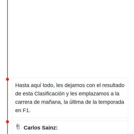
ento u
 de datos
er momento
ic en
o en
 Cookies
en
eb.
y
socios
el
to de
Hasta aquí todo, les dejamos con el resultado
de esta Clasificación y les emplazamos a la
la
carrera de mañana, la última de la temporada
 en un
 y/o acceder
en F1.
 de datos
ara
 anuncios
Carlos Sainz:
ar perfiles