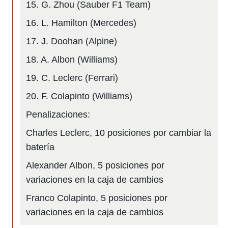
15. G. Zhou (Sauber F1 Team)
 botón
.
16. L. Hamilton (Mercedes)
nto,
17. J. Doohan (Alpine)
cios
18. A. Albon (Williams)
kies,
19. C. Leclerc (Ferrari)
ores únicos
as similares
20. F. Colapinto (Williams)
nar,
rocesar
Penalizaciones:
onales como
 este sitio
Charles Leclerc, 10 posiciones por cambiar la
recciones IP
ficadores de
batería
 posible
Alexander Albon, 5 posiciones por
s
 traten tus
variaciones en la caja de cambios
nales en
 interés
Franco Colapinto, 5 posiciones por
go a lo que
variaciones en la caja de cambios
nerte. Para
retirar su