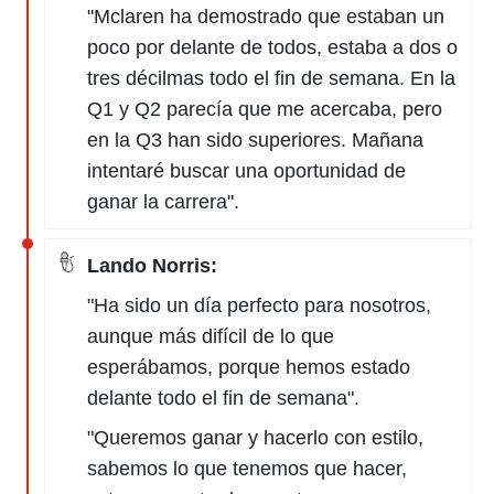
idad
"Mclaren ha demostrado que estaban un
a, utilizar
poco por delante de todos, estaba a dos o
a
 la
tres décilmas todo el fin de semana. En la
Q1 y Q2 parecía que me acercaba, pero
da, crear un
personalizar
en la Q3 han sido superiores. Mañana
o, uso de
intentaré buscar una oportunidad de
a la
e contenido
ganar la carrera".
do, medir el
 de la
medir el
Lando Norris:
 del
 comprender
"Ha sido un día perfecto para nosotros,
 través de
aunque más difícil de lo que
s o a través
nación de
esperábamos, porque hemos estado
edentes de
delante todo el fin de semana".
fuentes,
y mejora de
"Queremos ganar y hacerlo con estilo,
os, uso de
sabemos lo que tenemos que hacer,
ados con el
 seleccionar