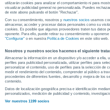
Noticias de Deporte Provincial 
utilizarán cookies para analizar el comportamiento ni para most
visualizar publicidad general no personalizada. Puedes rechazar
de este abono pulsando el botón "Rechazar".
DEPORTE PROVINCIAL 
Con su consentimiento, nosotros y
nuestros socios
usamos cooki
Este jueves concluye 
almacenar, acceder y procesar datos personales como su visita e
de Verano
cookies. Es posible que algunos proveedores traten tus datos pe
oponerte. Para ello, puede retirar su consentimiento u oponerse
"Configurar"
o en nuestra
Política de Cookies
en este sitio web.
DEPORTE PROVINCIAL 
Constantina se prepa
Nosotros y nuestros socios hacemos el siguiente trata
Almacenar la información en un dispositivo y/o acceder a ella, 
perfiles para publicidad personalizada, utilizar perfiles para sele
DEPORTE PROVINCIAL 
personalizar el contenido, uso de perfiles para la selección de c
El ecuador del Circu
medir el rendimiento del contenido, comprender al público a tra
procedentes de diferentes fuentes, desarrollo y mejora de los se
contenido.
DEPORTE PROVINCIAL 
Datos de localización geográfica precisa e identificación mediant
Repiqueteo en La Ca
personalizados, medición de publicidad y contenido, investigació
Verano
Ver nuestros 1199 socios