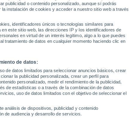
Sel
en EstadioDeportivo.com
rar publicidad o contenido personalizado, aunque sí podrás
UEFA Champions League
 la instalación de cookies y acceder a nuestro sitio web a través
Can
Resultados
Clasificacion
SEVILLA
Fút
es, identificadores únicos o tecnologías similares para
UEFA Europa League
el tercer asalto del Circuito provincial de Natación
n este sitio web, las direcciones IP y los identificadores de
1ª 
Resultados
Clasificacion
rsonales en virtud de un interés legítimo, algo a lo que puedes
 al tratamiento de datos en cualquier momento haciendo clic en
SEVILLA
ra para la 33ª Carrera Popular Valle de la Osa
miento de datos:
uso de datos limitados para seleccionar anuncios básicos, crear
ccionar la publicidad personalizada, crear un perfil para
SEVILLA
ontenido personalizado, medir el rendimiento de la publicidad,
ito provincial de Natación de Verano
vés de estadísticas o a través de la combinación de datos
rvicios, uso de datos limitados con el objetivo de seleccionar el
SEVILLA
e análisis de dispositivos, publicidad y contenido
mpana con el Circuito provincial de Natación de
n de audiencia y desarrollo de servicios.