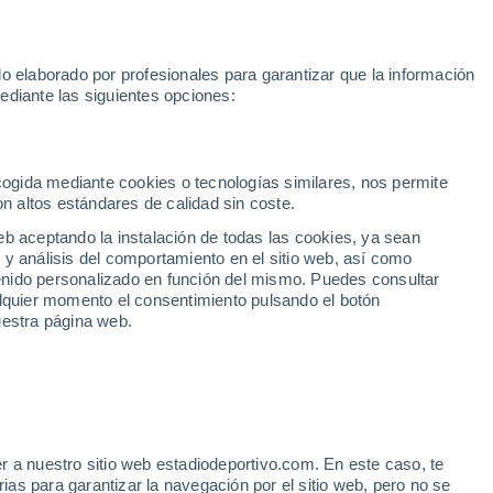
Rafa Jódar
Mundial 2030
Lamine Yamal
Luis de la Fuente
o elaborado por profesionales para garantizar que la información
Fútbol
Motor
Tenis
Baloncest
ediante las siguientes opciones:
Motociclismo
ACB
Portadas
Laliga Hypermotion
Juegos Olímpicos
UEF
Tem
MotoGP
Resultados
Clasificación
Res
Dep
Euroliga
Opinión
Juegos Olímpicos de Invierno
AD Ceuta
Albacete
Cop
ecogida mediante cookies o tecnologías similares, nos permite
on altos estándares de calidad sin coste.
Burgos
Cádiz CF
Res
eb aceptando la instalación de todas las cookies, ya sean
CD Castellón
Celta Fortuna
Mun
 y análisis del comportamiento en el sitio web, así como
Córdoba CF
Eibar
Res
ntenido personalizado en función del mismo. Puedes consultar
alquier momento el consentimiento pulsando el botón
CD Eldense
FC Andorra
Fút
uestra página web.
Girona
Granada CF
Pre
Las Palmas
Leganés
Ser
Mallorca
Oviedo
Fic
Real Sociedad B
Real Valladolid
PÁGINA 5
Sel
Sabadell
Real Sporting
r a nuestro sitio web estadiodeportivo.com. En este caso, te
ial Sevilla
Mun
as para garantizar la navegación por el sitio web, pero no se
Tenerife
UD Almería