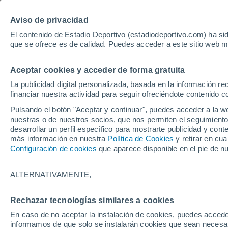
Hoy:
Yan Diomande
Aviso de privacidad
El contenido de Estadio Deportivo (estadiodeportivo.com) ha sid
que se ofrece es de calidad. Puedes acceder a este sitio web m
Laliga EA Sports
Padel
Clasificación
Resultados
Ciclismo
Aceptar cookies y acceder de forma gratuita
UFC
Alavés
Athletic Club de Bilbao
La publicidad digital personalizada, basada en la información r
financiar nuestra actividad para seguir ofreciéndote contenido c
Atlético de Madrid
FC Barcelona
Pulsando el botón "Aceptar y continuar", puedes acceder a la w
Real Betis
Celta de Vigo
nuestras o de nuestros socios, que nos permiten el seguimiento
Deportivo de A Coruña
Elche
desarrollar un perfil específico para mostrarte publicidad y co
más información en nuestra
Política de Cookies
y retirar en cu
Espanyol
Getafe
Configuración de cookies
que aparece disponible en el pie de n
Levante UD
Málaga CF
Osasuna
Racing de Santander
ALTERNATIVAMENTE,
Rayo Vallecano
Real Madrid
Real Sociedad
Sevilla FC
HOME
DEPORTE PROVINCIAL SEVILLA
Rechazar tecnologías similares a cookies
Valencia CF
Villarreal CF
En caso de no aceptar la instalación de cookies, puedes accede
Deporte Provinc
informamos de que solo se instalarán cookies que sean necesari