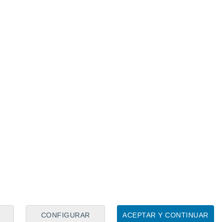
SEVILLA
 el arranque del Circuito provincial de Natación de
SEVILLA
n del ‘Día de la Provincia’
SEVILLA
ra Alcolea del Río
SEVILLA
da, el Circuito Provincial de Orientación tendrá un
bre
CONFIGURAR
ACEPTAR Y CONTINUAR