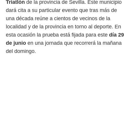
Triatlón
de la provincia de Sevilla. Este municipio
 mismo.
dará cita a su particular evento que tras más de
sultar más
 en nuestra
una década reúne a cientos de vecinos de la
 Cookies
y
localidad y de la provincia en torno al deporte. En
ualquier
esta ocasión la prueba está fijada para este
día 29
ento
de junio
en una jornada que recorrerá la mañana
 botón
ación de
del domingo.
kies
 disponible
e nuestra
.
IVAMENTE,
as
 a cookies
 no aceptar
ón de
uedes
uestro sitio