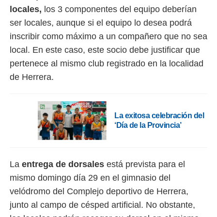
ento u
locales,
los 3 componentes del equipo deberían
ser locales, aunque si el equipo lo desea podrá
 de datos
er momento
inscribir como máximo a un compañero que no sea
ic en
local. En este caso, este socio debe justificar que
o en
pertenece al mismo club registrado en la localidad
 Cookies
en
de Herrera.
eb.
y
socios
el
La exitosa celebración del
‘Día de la Provincia’
to de
la
La
entrega de dorsales
está prevista para el
 en un
 y/o acceder
mismo domingo día 29 en el gimnasio del
 de datos
velódromo del Complejo deportivo de Herrera,
ara
 anuncios
junto al campo de césped artificial. No obstante,
ar perfiles