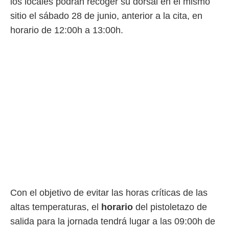
los locales podrán recoger su dorsal en el mismo
idad
a, utilizar
sitio el sábado 28 de junio, anterior a la cita, en
a
horario de 12:00h a 13:00h.
 la
da, crear un
personalizar
o, uso de
a la
e contenido
do, medir el
 de la
medir el
 del
 comprender
 través de
s o a través
nación de
edentes de
fuentes,
Con el objetivo de evitar las horas críticas de las
y mejora de
altas temperaturas, el
horario
del pistoletazo de
os, uso de
ados con el
salida para la jornada tendrá lugar a las 09:00h de
 seleccionar