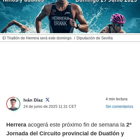
nos permite
ACEPTAR
estra
Y
ara seguir
CONTINUAR
e contenido
stándares
sin coste.
CONFIGURAR
El Triatlón de Herrera será este domingo.
Diputación de Sevilla
 botón
continuar",
RECHAZAR
der a la
ndo la
 de todas
, ya sean
de nuestros
 nos
 y análisis
4 min lectura
Iván Díaz
tamiento en
24 de junio de 2025 11:31
CET
Sin comentarios
b, así como
un perfil
para
Herrera
acogerá este próximo fin de semana la
2ª
ublicidad y
Jornada del Circuito provincial de Duatlón y
do en