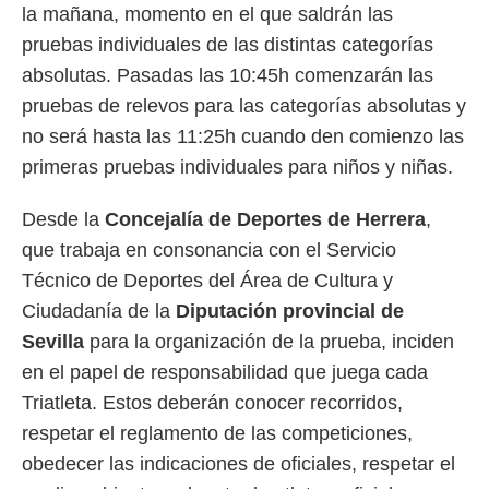
la mañana, momento en el que saldrán las
o.
pruebas individuales de las distintas categorías
calización
precisa e
absolutas. Pasadas las 10:45h comenzarán las
ión mediante
pruebas de relevos para las categorías absolutas y
, publicidad
no será hasta las 11:25h cuando den comienzo las
primeras pruebas individuales para niños y niñas.
dos,
 publicidad
,
Desde la
Concejalía de Deportes de Herrera
,
ón de
que trabaja en consonancia con el Servicio
 desarrollo
s.
Técnico de Deportes del Área de Cultura y
Ciudadanía de la
Diputación provincial de
tros 1199
ios
Sevilla
para la organización de la prueba, inciden
en el papel de responsabilidad que juega cada
Triatleta. Estos deberán conocer recorridos,
respetar el reglamento de las competiciones,
obedecer las indicaciones de oficiales, respetar el