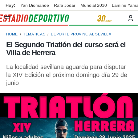
Hoy:
Yan Diomande
Rafa Jódar
Mundial 2030
Lamine Yama
privacidad
o de
ortivo
HOME
TEMÁTICAS
DEPORTE PROVINCIAL SEVILLA
ortivo.com)
borado por
El Segundo Triatlón del curso será el
es para
Villa de Herrera
ue la
 que se
e calidad.
La localidad sevillana aguarda para disputar
eder a este
la XIV Edición el próximo domingo día 29 de
ediante las
junio
opciones:
ookies y
e forma
d digital
ada, basada
mación
ediante
ecnologías