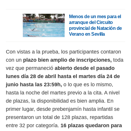
rtivo.com.
o, te
Menos de un mes para el
 de que
arranque del Circuito
talarán
provincial de Natación de
e sean
Verano en Sevilla
para
a
por el sitio
Con vistas a la prueba, los participantes contaron
o se
con un
plazo bien amplio de inscripciones,
toda
cookies para
vez que permaneció
abierto desde el pasado
nto ni para
lunes día 28 de abril hasta el martes día 24 de
licidad o
junio hasta las 23:59h,
o lo que es lo mismo,
ado, aunque
hasta la noche del martes previo a la cita. A nivel
sualizar
general no
de plazas, la disponibilidad es bien amplia. En
ada. Puedes
primer lugar, desde prebenjamín hasta infantil se
 instalación
y acceder a
presentaron un total de 128 plazas, repartidas
io web a
entre 32 por categoría.
16 plazas quedaron para
ste abono