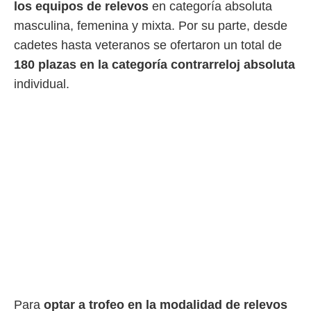
 botón
los equipos de relevos
en categoría absoluta
.
masculina, femenina y mixta. Por su parte, desde
cadetes hasta veteranos se ofertaron un total de
nto,
180 plazas en la categoría contrarreloj absoluta
cios
individual.
kies,
ores únicos
as similares
nar,
rocesar
onales como
 este sitio
recciones IP
ficadores de
 posible
s
 traten tus
nales en
 interés
go a lo que
nerte. Para
retirar su
Para
optar a trofeo en la modalidad de relevos