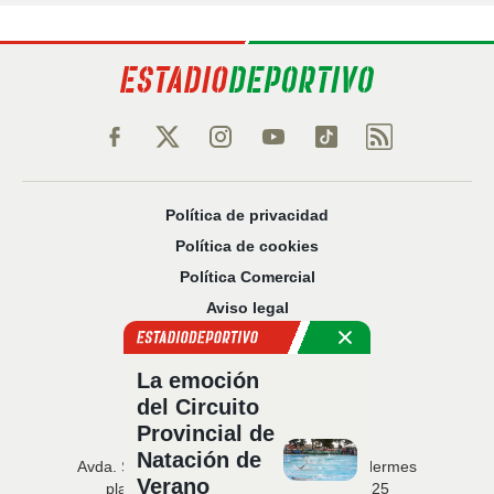
Política de privacidad
Política de cookies
Política Comercial
Aviso legal
Configuración de privacidad
Sobre nosotros
La emoción
Código Ético
del Circuito
Provincial de
Natación de
Avda. San Francisco Javier, 22 · Edificio Hermes
Verano
planta 5 · 41018 Sevilla · T. 954 216 525