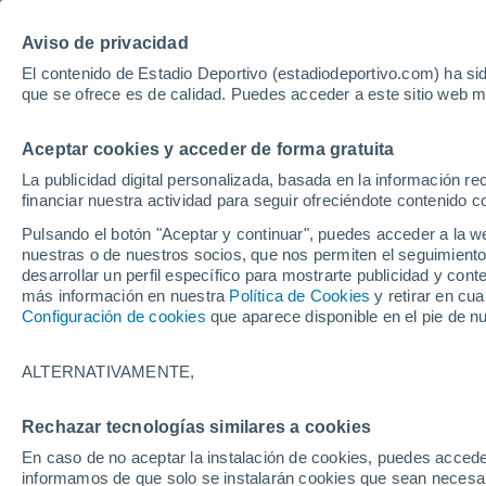
Hoy:
Aviso de privacidad
El contenido de Estadio Deportivo (estadiodeportivo.com) ha sid
que se ofrece es de calidad. Puedes acceder a este sitio web m
Laliga EA Sports
Padel
Clasificación
Resultados
Ciclismo
Aceptar cookies y acceder de forma gratuita
UFC
Alavés
Athletic Club de Bilbao
La publicidad digital personalizada, basada en la información r
financiar nuestra actividad para seguir ofreciéndote contenido c
Atlético de Madrid
FC Barcelona
Pulsando el botón "Aceptar y continuar", puedes acceder a la w
Real Betis
Celta de Vigo
nuestras o de nuestros socios, que nos permiten el seguimiento
Deportivo de A Coruña
Elche
desarrollar un perfil específico para mostrarte publicidad y co
más información en nuestra
Política de Cookies
y retirar en cu
Espanyol
Getafe
Configuración de cookies
que aparece disponible en el pie de n
Levante UD
Málaga CF
Osasuna
Racing de Santander
ALTERNATIVAMENTE,
Rayo Vallecano
Real Madrid
Real Sociedad
Sevilla FC
Rechazar tecnologías similares a cookies
HOME
ESTAR AL DÍA
GASTRONOMÍA
Valencia CF
Villarreal CF
En caso de no aceptar la instalación de cookies, puedes accede
El bar de Sevilla
informamos de que solo se instalarán cookies que sean necesari