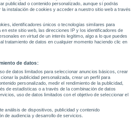
Sel
rar publicidad o contenido personalizado, aunque sí podrás
risa
UEFA Champions League
 la instalación de cookies y acceder a nuestro sitio web a través
Can
Resultados
Clasificacion
Fút
es, identificadores únicos o tecnologías similares para
en el que disfrutar de buenas chacinas y
UEFA Europa League
n este sitio web, las direcciones IP y los identificadores de
1ª 
Resultados
Clasificacion
tbolero
rsonales en virtud de un interés legítimo, algo a lo que puedes
 al tratamiento de datos en cualquier momento haciendo clic en
miento de datos:
uso de datos limitados para seleccionar anuncios básicos, crear
ccionar la publicidad personalizada, crear un perfil para
ontenido personalizado, medir el rendimiento de la publicidad,
vés de estadísticas o a través de la combinación de datos
rvicios, uso de datos limitados con el objetivo de seleccionar el
e análisis de dispositivos, publicidad y contenido
n de audiencia y desarrollo de servicios.