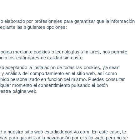
Unai Simón
Araújo
Messi
Mundial 2030
Sprint MotoGP
o elaborado por profesionales para garantizar que la información
Fútbol
Motor
Tenis
Baloncest
ediante las siguientes opciones:
Motociclismo
ACB
Portadas
Laliga Hypermotion
Juegos Olímpicos
UEF
Tem
MotoGP
Resultados
Clasificación
Res
Dep
Euroliga
Opinión
Juegos Olímpicos de Invierno
AD Ceuta
Albacete
Cop
ecogida mediante cookies o tecnologías similares, nos permite
on altos estándares de calidad sin coste.
Burgos
Cádiz CF
Res
eb aceptando la instalación de todas las cookies, ya sean
CD Castellón
Celta Fortuna
Mun
 y análisis del comportamiento en el sitio web, así como
Córdoba CF
Eibar
Res
ntenido personalizado en función del mismo. Puedes consultar
alquier momento el consentimiento pulsando el botón
CD Eldense
FC Andorra
Fút
uestra página web.
Girona
Granada CF
Pre
Las Palmas
Leganés
Ser
Mallorca
Oviedo
Fic
Real Sociedad B
Real Valladolid
Sel
Sabadell
Real Sporting
r a nuestro sitio web estadiodeportivo.com. En este caso, te
Mun
 con gambas a 4 euros y
as para garantizar la navegación por el sitio web, pero no se
Tenerife
UD Almería