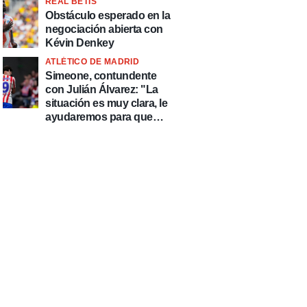
REAL BETIS
Obstáculo esperado en la
negociación abierta con
Kévin Denkey
ATLÉTICO DE MADRID
Simeone, contundente
con Julián Álvarez: "La
situación es muy clara, le
ayudaremos para que
esté de la mejor manera
posible"