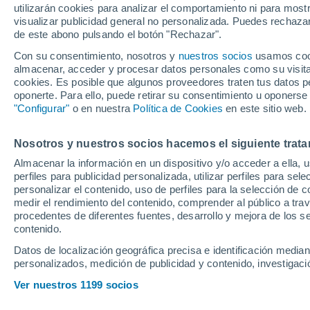
utilizarán cookies para analizar el comportamiento ni para most
tapas a precio de 
visualizar publicidad general no personalizada. Puedes rechazar
de este abono pulsando el botón "Rechazar".
Con su consentimiento, nosotros y
nuestros socios
usamos cooki
Un negocio "de toda la vida" 
almacenar, acceder y procesar datos personales como su visita e
embutidos en un ambiente fu
cookies. Es posible que algunos proveedores traten tus datos pe
oponerte. Para ello, puede retirar su consentimiento u oponerse
"Configurar"
o en nuestra
Política de Cookies
en este sitio web.
Nosotros y nuestros socios hacemos el siguiente trata
Almacenar la información en un dispositivo y/o acceder a ella, 
perfiles para publicidad personalizada, utilizar perfiles para sele
personalizar el contenido, uso de perfiles para la selección de c
medir el rendimiento del contenido, comprender al público a tra
procedentes de diferentes fuentes, desarrollo y mejora de los se
contenido.
Datos de localización geográfica precisa e identificación mediant
personalizados, medición de publicidad y contenido, investigació
Ver nuestros 1199 socios