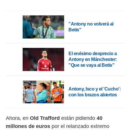
o.
calización
precisa e
"Antony no volverá al
ión mediante
Betis"
, publicidad
dos,
 publicidad
El enésimo desprecio a
,
Antony en Mánchester:
ón de
"Que se vaya al Betis"
 desarrollo
s.
tros 1199
ios
Antony, Isco y el 'Cucho':
con los brazos abiertos
Ahora, en
Old Trafford
están pidiendo
40
millones de euros
por el relanzado extremo