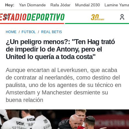
Hoy:
Yan Diomande
Rafa Jódar
Mundial 2030
Lamine Yama
privacidad
o de
ortivo
HOME
FÚTBOL
REAL BETIS
ortivo.com)
borado por
¿Un peligro menos?: "Ten Hag trató
es para
de impedir lo de Antony, pero el
ue la
 que se
United lo quería a toda costa"
e calidad.
eder a este
Aunque encartan al Leverkusen, que acaba
ediante las
de contratar al neerlandés, como destino del
opciones:
paulista, uno de los agentes de su técnico en
ookies y
Amsterdam y Manchester desmiente su
e forma
buena relación
d digital
ada, basada
mación
ediante
ecnologías