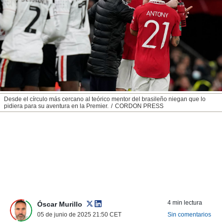
nos permite
ACEPTAR
estra
Y
ara seguir
CONTINUAR
e contenido
stándares
sin coste.
CONFIGURAR
 botón
continuar",
RECHAZAR
der a la
ndo la
Desde el círculo más cercano al teórico mentor del brasileño niegan que lo
pidiera para su aventura en la Premier.
CORDON PRESS
 de todas
, ya sean
de nuestros
 nos
 y análisis
tamiento en
b, así como
un perfil
para
ublicidad y
4 min lectura
Óscar Murillo
05 de junio de 2025 21:50
CET
Sin comentarios
do en