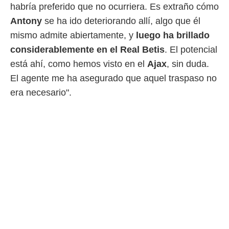
idad
habría preferido que no ocurriera. Es extraño cómo
a, utilizar
Antony
se ha ido deteriorando allí, algo que él
a
 la
mismo admite abiertamente, y
luego ha brillado
considerablemente en el Real Betis
. El potencial
da, crear un
personalizar
está ahí, como hemos visto en el
Ajax
, sin duda.
o, uso de
El agente me ha asegurado que aquel traspaso no
a la
e contenido
era necesario".
do, medir el
 de la
medir el
 del
 comprender
 través de
s o a través
nación de
edentes de
fuentes,
y mejora de
os, uso de
ados con el
 seleccionar