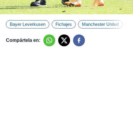
Bayer Leverkusen
Fichajes
Manchester United
Re
Compártela en: