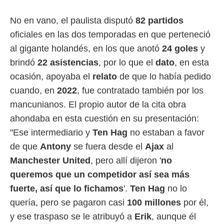
ento u
No en vano, el paulista disputó
82 partidos
 de datos
er momento
oficiales en las dos temporadas en que perteneció
ic en
al gigante holandés, en los que anotó
24 goles
y
o en
brindó
22 asistencias
, por lo que el
dato
, en esta
 Cookies
en
ocasión, apoyaba el
relato
de que lo había pedido
eb.
cuando, en
2022
, fue contratado también por los
y
mancunianos. El propio autor de la cita obra
socios
ahondaba en esta cuestión en su presentación:
el
"Ese intermediario y
Ten
Hag
no estaban a favor
to de
de que
Antony
se fuera desde el
Ajax
al
Manchester United
, pero allí dijeron '
no
la
 en un
queremos que un competidor así sea más
 y/o acceder
fuerte, así que lo fichamos
'.
Ten Hag
no lo
 de datos
ara
quería, pero se pagaron casi
100 millones
por él,
 anuncios
y ese traspaso se le atribuyó a
Erik
, aunque él
ar perfiles