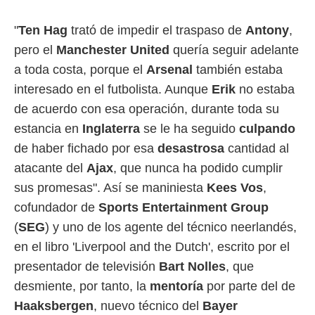
 mismo.
sultar más
"
Ten Hag
trató de impedir el traspaso de
Antony
,
 en nuestra
pero el
Manchester United
quería seguir adelante
 Cookies
y
ualquier
a toda costa, porque el
Arsenal
también estaba
interesado en el futbolista. Aunque
Erik
no estaba
ento
 botón
de acuerdo con esa operación, durante toda su
ación de
estancia en
Inglaterra
se le ha seguido
culpando
kies
 disponible
de haber fichado por esa
desastrosa
cantidad al
e nuestra
atacante del
Ajax
, que nunca ha podido cumplir
.
sus promesas". Así se maniniesta
Kees Vos
,
IVAMENTE,
cofundador de
Sports Entertainment Group
(
SEG
) y uno de los agente del técnico neerlandés,
as
en el libro 'Liverpool and the Dutch', escrito por el
 a cookies
presentador de televisión
Bart
Nolles
, que
 no aceptar
desmiente, por tanto, la
mentoría
por parte del de
ón de
uedes
Haaksbergen
, nuevo técnico del
Bayer
uestro sitio