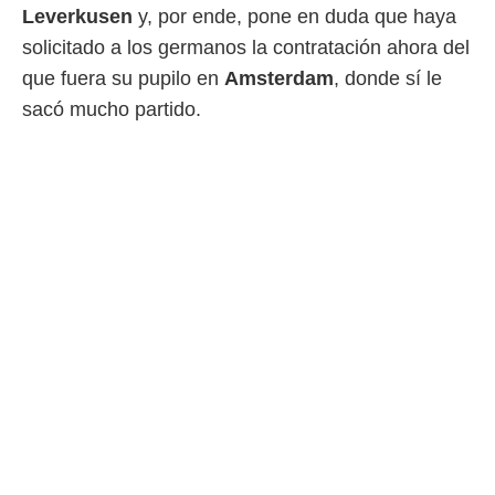
Leverkusen
y, por ende, pone en duda que haya
rtivo.com.
solicitado a los germanos la contratación ahora del
o, te
que fuera su pupilo en
Amsterdam
, donde sí le
 de que
talarán
sacó mucho partido.
e sean
para
a
por el sitio
o se
cookies para
nto ni para
licidad o
ado, aunque
sualizar
general no
ada. Puedes
 instalación
y acceder a
io web a
ste abono