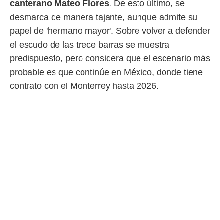
canterano Mateo Flores
. De esto último, se
idad
a, utilizar
desmarca de manera tajante, aunque admite su
a
papel de 'hermano mayor'. Sobre volver a defender
 la
el escudo de las trece barras se muestra
da, crear un
predispuesto, pero considera que el escenario más
personalizar
o, uso de
probable es que continúe en México, donde tiene
a la
contrato con el Monterrey hasta 2026.
e contenido
do, medir el
 de la
medir el
 del
 comprender
 través de
s o a través
nación de
edentes de
fuentes,
y mejora de
os, uso de
ados con el
 seleccionar