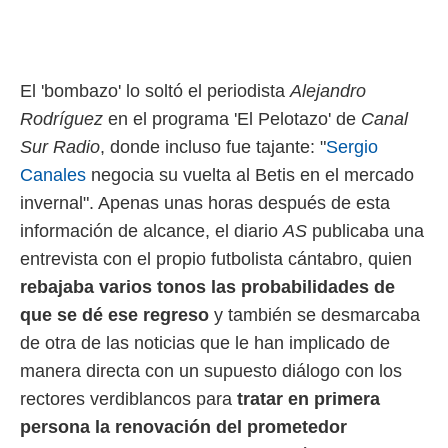
ento u
 de datos
er momento
ic en
El 'bombazo' lo soltó el periodista
Alejandro
o en
Rodríguez
en el programa 'El Pelotazo' de
Canal
 Cookies
en
Sur Radio
, donde incluso fue tajante: "
Sergio
eb.
Canales
negocia su vuelta al Betis en el mercado
y
invernal". Apenas unas horas después de esta
socios
información de alcance, el diario
AS
publicaba una
el
entrevista con el propio futbolista cántabro, quien
to de
rebajaba varios tonos las probabilidades de
que se dé ese regreso
y también se desmarcaba
la
 en un
de otra de las noticias que le han implicado de
 y/o acceder
manera directa con un supuesto diálogo con los
 de datos
ara
rectores verdiblancos para
tratar en primera
 anuncios
persona la renovación del prometedor
ar perfiles