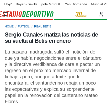
Hoy:
Bayer - Sevilla
pole MotoGP
Yan Diomande
Mundial 2
privacidad
o de
ortivo
HOME
FÚTBOL
REAL BETIS
ortivo.com)
borado por
Sergio Canales matiza las noticias de
es para
su vuelta al Betis en enero
ue la
 que se
e calidad.
La pasada madrugada saltó el 'notición' de
eder a este
que ya había negociaciones entre el cántabro
ediante las
y la directiva verdiblanca de cara a pactar un
opciones:
regreso en el próximo mercado invernal de
ookies y
fichajes pero, aunque admite que le
e forma
encantaría, el santanderino rebaja un poco
las expectativas y explica su sorprendente
d digital
ada, basada
papel en la renovación del canterano Mateo
mación
Flores
ediante
ecnologías