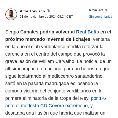
 mismo.
sultar más
6 min lectura
Aitor Torvisco
 en nuestra
01 de noviembre de 2024 08:24
CET
Sin comentarios
 Cookies
y
ualquier
Sergio
Canales podría volver al
Real Betis
en el
ento
próximo mercado invernal de fichajes
, ventana
 botón
ación de
en la que el club verdiblanco medita reforzar la
kies
carencia en el centro del campo que provocó la
 disponible
e nuestra
grave lesión de William Carvalho. La noticia, de un
.
altísimo impacto emocional para un beticismo que
IVAMENTE,
sigue idolatrando al mediocentro santanderino,
saltó en la pasada madrugada eclipsando la
cómoda victoria del conjunto verdiblanco en la
as
 a cookies
primera eliminatoria de la Copa del Rey,
por 1-6
 no aceptar
ante el modesto CD Gévora extremeño
, y
ón de
desataba una ilusión que habría que matizar un
uedes
uestro sitio