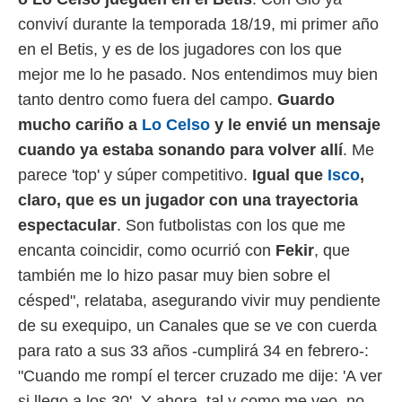
conviví durante la temporada 18/19, mi primer año
en el Betis, y es de los jugadores con los que
mejor me lo he pasado. Nos entendimos muy bien
tanto dentro como fuera del campo.
Guardo
mucho cariño a
Lo Celso
y le envié un mensaje
cuando ya estaba sonando para volver allí
. Me
parece 'top' y súper competitivo.
Igual que
Isco
,
claro, que es un jugador con una trayectoria
espectacular
. Son futbolistas con los que me
encanta coincidir, como ocurrió con
Fekir
, que
también me lo hizo pasar muy bien sobre el
césped", relataba, asegurando vivir muy pendiente
de su exequipo, un Canales que se ve con cuerda
para rato a sus 33 años -cumplirá 34 en febrero-:
"Cuando me rompí el tercer cruzado me dije: 'A ver
si llego a los 30'. Y ahora, tal y como me veo, no