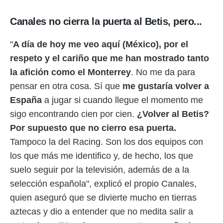
o.
Canales no cierra la puerta al Betis, pero...
calización
precisa e
ión mediante
"
A día de hoy me veo aquí (México), por el
respeto y el cariño que me han mostrado tanto
, publicidad
la afición como el Monterrey
. No me da para
dos,
pensar en otra cosa. Sí que
me gustaría volver a
 publicidad
,
España
a jugar si cuando llegue el momento me
ón de
sigo encontrando cien por cien.
¿Volver al Betis?
 desarrollo
s.
Por supuesto que no cierro esa puerta.
Tampoco la del Racing. Son los dos equipos con
tros 1199
ios
los que más me identifico y, de hecho, los que
suelo seguir por la televisión, además de a la
selección española", explicó el propio Canales,
quien aseguró que se divierte mucho en tierras
aztecas y dio a entender que no medita salir a