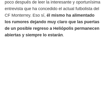
poco después de leer la interesante y oportunísima
entrevista que ha concedido el actual futbolista del
rtivo.com.
o, te
CF Monterrey. Eso sí,
él mismo ha alimentado
 de que
los rumores dejando muy claro que las puertas
talarán
e sean
de un posible regreso a Heliópolis permanecen
para
abiertas y siempre lo estarán
.
a
por el sitio
o se
cookies para
nto ni para
licidad o
ado, aunque
sualizar
general no
ada. Puedes
 instalación
y acceder a
io web a
ste abono