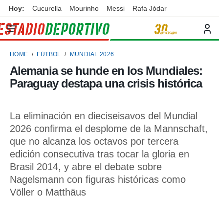
Hoy:
Cucurella
Mourinho
Messi
Rafa Jódar
privacidad
o de
ortivo
HOME
FÚTBOL
MUNDIAL 2026
ortivo.com)
borado por
Alemania se hunde en los Mundiales:
es para
Paraguay destapa una crisis histórica
ue la
 que se
e calidad.
eder a este
La eliminación en dieciseisavos del Mundial
ediante las
2026 confirma el desplome de la Mannschaft,
opciones:
que no alcanza los octavos por tercera
ookies y
edición consecutiva tras tocar la gloria en
e forma
Brasil 2014, y abre el debate sobre
Nagelsmann con figuras históricas como
d digital
ada, basada
Völler o Matthäus
mación
ediante
ecnologías