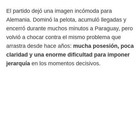
 botón
.
El partido dejó una imagen incómoda para
Alemania. Dominó la pelota, acumuló llegadas y
nto,
encerró durante muchos minutos a Paraguay, pero
cios
volvió a chocar contra el mismo problema que
kies,
arrastra desde hace años:
mucha posesión, poca
ores únicos
as similares
claridad y una enorme dificultad para imponer
nar,
jerarquía
en los momentos decisivos.
rocesar
onales como
 este sitio
recciones IP
ficadores de
 posible
s
 traten tus
nales en
 interés
go a lo que
nerte. Para
retirar su