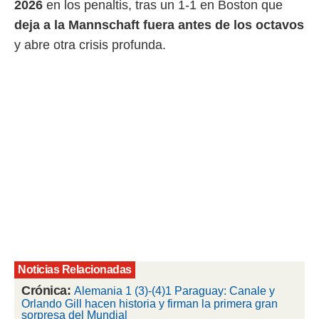
2026
en los penaltis, tras un 1-1 en Boston que
 mismo.
deja a la Mannschaft fuera antes de los octavos
sultar más
 en nuestra
y abre otra crisis profunda.
 Cookies
y
ualquier
ento
 botón
ación de
kies
 disponible
e nuestra
.
IVAMENTE,
as
 a cookies
Noticias Relacionadas
 no aceptar
Crónica:
Alemania 1 (3)-(4)1 Paraguay: Canale y
ón de
Orlando Gill hacen historia y firman la primera gran
uedes
sorpresa del Mundial
uestro sitio