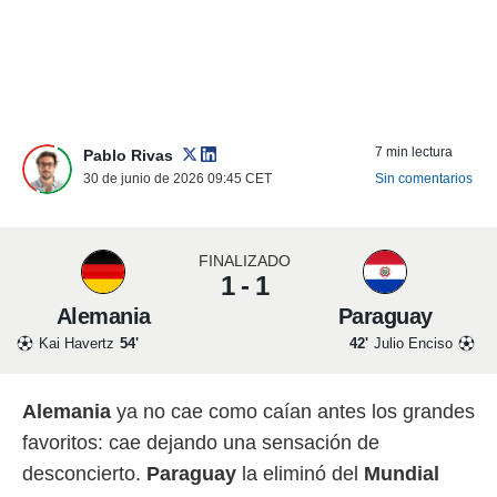
nos permite
ACEPTAR
estra
Y
ara seguir
CONTINUAR
e contenido
stándares
sin coste.
CONFIGURAR
7 min lectura
Pablo Rivas
 botón
30 de junio de 2026 09:45
CET
Sin comentarios
continuar",
RECHAZAR
der a la
ndo la
 de todas
FINALIZADO
, ya sean
1 - 1
de nuestros
 nos
Alemania
Paraguay
Kai Havertz
54'
42'
Julio Enciso
 y análisis
tamiento en
b, así como
Alemania
ya no cae como caían antes los grandes
un perfil
para
favoritos: cae dejando una sensación de
ublicidad y
desconcierto.
Paraguay
la eliminó del
Mundial
do en