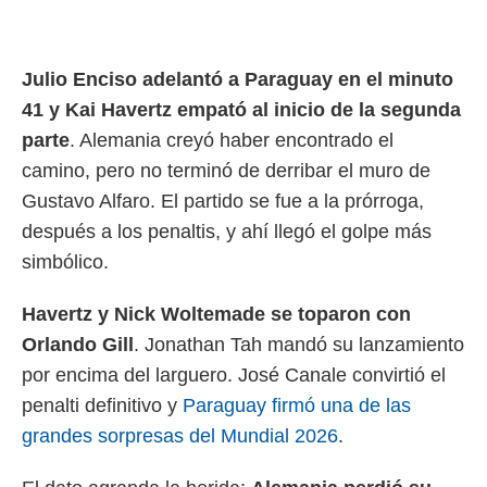
ento u
 de datos
er momento
Julio Enciso adelantó a Paraguay en el minuto
ic en
41 y Kai Havertz empató al inicio de la segunda
o en
parte
. Alemania creyó haber encontrado el
 Cookies
en
camino, pero no terminó de derribar el muro de
eb.
Gustavo Alfaro. El partido se fue a la prórroga,
y
después a los penaltis, y ahí llegó el golpe más
socios
el
simbólico.
to de
Havertz y Nick Woltemade se toparon con
Orlando Gill
. Jonathan Tah mandó su lanzamiento
la
 en un
por encima del larguero. José Canale convirtió el
 y/o acceder
penalti definitivo y
Paraguay firmó una de las
 de datos
ara
grandes sorpresas del Mundial 2026
.
 anuncios
ar perfiles