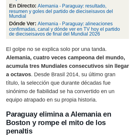
En Directo:
Alemania - Paraguay: resultado,
rtivo.com.
resumen y goles del partido de dieciseisavos del
Mundial
o, te
 de que
Dónde Ver:
Alemania - Paraguay: alineaciones
talarán
confirmadas, canal y dónde ver en TV hoy el partido
de dieciseisavos de final del Mundial 2026
e sean
para
a
El golpe no se explica solo por una tanda.
por el sitio
o se
Alemania, cuatro veces campeona del mundo,
cookies para
acumula tres Mundiales consecutivos sin llegar
a octavos
. Desde Brasil 2014, su último gran
nto ni para
licidad o
título, la selección que durante décadas fue
sinónimo de fiabilidad se ha convertido en un
ado, aunque
sualizar
equipo atrapado en su propia historia.
general no
ada. Puedes
Paraguay elimina a Alemania en
 instalación
y acceder a
Boston y rompe el mito de los
io web a
penaltis
ste abono