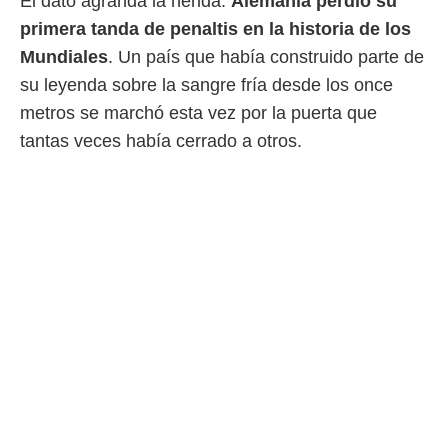
El dato agranda la herida:
Alemania perdió su
idad
a, utilizar
primera tanda de penaltis en la historia de los
a
Mundiales
. Un país que había construido parte de
 la
su leyenda sobre la sangre fría desde los once
da, crear un
metros se marchó esta vez por la puerta que
personalizar
o, uso de
tantas veces había cerrado a otros.
a la
e contenido
do, medir el
 de la
medir el
 del
 comprender
 través de
s o a través
nación de
edentes de
fuentes,
y mejora de
os, uso de
ados con el
 seleccionar