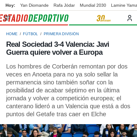
Hoy:
Yan Diomande
Rafa Jódar
Mundial 2030
Lamine Yama
privacidad
o de
ortivo
HOME
FÚTBOL
PRIMERA DIVISIÓN
ortivo.com)
borado por
Real Sociedad 3-4 Valencia: Javi
es para
Guerra quiere volver a Europa
ue la
 que se
e calidad.
Los hombres de Corberán remontan por dos
eder a este
veces en Anoeta para no ya solo sellar la
ediante las
permanencia sino también soñar con la
opciones:
posibilidad de acabar séptimo en la última
ookies y
jornada y volver a competición europea; el
e forma
canterano lideró a un Valencia que está a dos
puntos del Getafe tras caer en Elche
d digital
ada, basada
mación
ediante
ecnologías