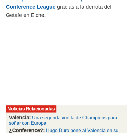
Conference
League
gracias a la derrota del
rtivo.com.
Getafe en Elche.
o, te
 de que
talarán
e sean
para
a
por el sitio
o se
cookies para
nto ni para
licidad o
ado, aunque
sualizar
general no
ada. Puedes
Noticias Relacionadas
 instalación
Valencia:
Una segunda vuelta de Champions para
y acceder a
soñar con Europa
io web a
ste abono
¿Conference?:
Hugo Duro pone al Valencia en su