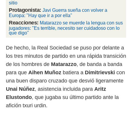
 botón
sitio
.
Protagonista:
Javi Guerra sueña con volver a
Europa: "Hay que ir a por ella"
Reacciones:
nto,
Matarazzo se muerde la lengua con sus
jugadores: "Es terrible, necesito ser cuidadoso con lo
que digo"
cios
kies,
ores únicos
De hecho, la Real Sociedad se puso por delante a
as similares
los tres minutos de partido en una rápida transición
nar,
rocesar
de los hombres de
Matarazzo
, de banda a banda
onales como
para que
Aihen
Muñoz
batiera a
Dimitrievski
con
 este sitio
recciones IP
una buen disparo cruzado que desvió ligeramente
ficadores de
Unai
Núñez
, asistencia incluida para
Aritz
 posible
s
Elustondo
, que jugaba su último partido ante la
 traten tus
afición txuri urdin.
nales en
 interés
go a lo que
nerte. Para
retirar su