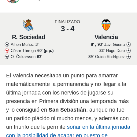
 mismo.
sultar más
 en nuestra
FINALIZADO
 Cookies
y
3 - 4
ualquier
R. Sociedad
Valencia
ento
Aihen Muñoz
3'
8' , 93'
Javi Guerra
 botón
César Tárrega
60' (p.p.)
22'
Hugo Duro
ación de
O. Óskarsson
63'
89'
Guido Rodríguez
kies
 disponible
e nuestra
El Valencia necesitaba un punto para amarrar
.
matemáticamente la permanencia y no llegar a la
IVAMENTE,
última jornada con los nervios de jugarse su
presencia en Primera división una temporada más
as
y lo consiguió en
San
Sebastián
, aunque no fue
 a cookies
un partido plácido ni mucho menos, y además con
 no aceptar
ón de
un triunfo que le permite
soñar en la última jornada
uedes
con la posibilidad de acabar en puesto de
uestro sitio