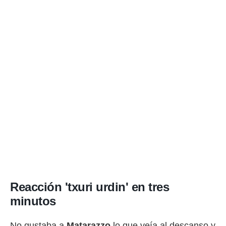
Reacción 'txuri urdin' en tres
minutos
No gustaba a
Matarazzo
lo que veía al descanso y