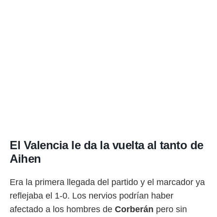
idad
a, utilizar
a
 la
da, crear un
personalizar
o, uso de
a la
e contenido
do, medir el
 de la
medir el
 del
 comprender
 través de
El Valencia le da la vuelta al tanto de
s o a través
Aihen
nación de
edentes de
fuentes,
Era la primera llegada del partido y el marcador ya
y mejora de
reflejaba el 1-0. Los nervios podrían haber
os, uso de
ados con el
afectado a los hombres de
Corberán
pero sin
 seleccionar