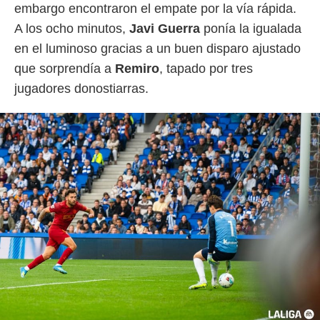
embargo encontraron el empate por la vía rápida.
o.
A los ocho minutos,
Javi
Guerra
ponía la igualada
calización
precisa e
en el luminoso gracias a un buen disparo ajustado
ión mediante
que sorprendía a
Remiro
, tapado por tres
, publicidad
jugadores donostiarras.
dos,
 publicidad
,
ón de
 desarrollo
s.
tros 1199
ios