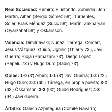
Real Sociedad:
Remiro; Elustondo, Zubeldia, Jon
Martín, Aihen (Sergio Gómez 58'), Turrientes,
Soler, Brais Méndez (Sucic 58'); Marín, Zakharyan
(Oyarzabal 58') y Óskarsson.
Valencia:
Dimitrievski; Núñez, Tárrega, Cömert,
Jesus Vázquez; Guido, Ugrinic (Thierry 73'), Javi
Guerra; Rioja (Ramazani 73'), Diego López
(Pepelu 73') y Hugo Duro (Sadiq 73').
Goles: 1-0
(3') Aihen;
1-1
(8') Javi Guerra;
1-2
(22')
Hugo Duro;
2-2
(60') Tárrega, en propia puerta;
3-2
(63') Óskarsson;
3-3
(90') Guido Rodríguez;
4-3
(94') Javi Guerra.
Árbitro:
Galech Azpeteguía (Comité Navarro).