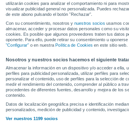
utilizarán cookies para analizar el comportamiento ni para most
entre Sadiq y Kar
visualizar publicidad general no personalizada. Puedes rechazar
de este abono pulsando el botón "Rechazar".
elige
Con su consentimiento, nosotros y
nuestros socios
usamos cooki
almacenar, acceder y procesar datos personales como su visita e
cookies. Es posible que algunos proveedores traten tus datos pe
Sergio Francisco, con la baj
oponerte. Para ello, puede retirar su consentimiento u oponerse
en Sadiq y Karrikaburu que l
"Configurar"
o en nuestra
Política de Cookies
en este sitio web.
Real Sociedad. Su anterior p
Nosotros y nuestros socios hacemos el siguiente trata
se vio envuelto el técnico do
Almacenar la información en un dispositivo y/o acceder a ella, 
de soluciones desesperadas
perfiles para publicidad personalizada, utilizar perfiles para sele
personalizar el contenido, uso de perfiles para la selección de c
medir el rendimiento del contenido, comprender al público a tra
procedentes de diferentes fuentes, desarrollo y mejora de los se
contenido.
Datos de localización geográfica precisa e identificación mediant
personalizados, medición de publicidad y contenido, investigació
Ver nuestros 1199 socios