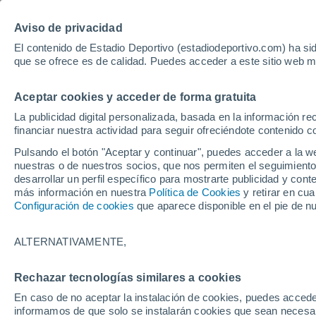
Hoy:
Bayer - Sevilla
Sprint Mo
Aviso de privacidad
El contenido de Estadio Deportivo (estadiodeportivo.com) ha sid
que se ofrece es de calidad. Puedes acceder a este sitio web m
Laliga EA Sports
Padel
Clasificación
Resultados
Ciclismo
Aceptar cookies y acceder de forma gratuita
UFC
Alavés
Athletic Club de Bilbao
La publicidad digital personalizada, basada en la información r
financiar nuestra actividad para seguir ofreciéndote contenido c
Atlético de Madrid
FC Barcelona
Pulsando el botón "Aceptar y continuar", puedes acceder a la w
Real Betis
Celta de Vigo
nuestras o de nuestros socios, que nos permiten el seguimiento
Deportivo de A Coruña
Elche
desarrollar un perfil específico para mostrarte publicidad y co
más información en nuestra
Política de Cookies
y retirar en cu
Espanyol
Getafe
Configuración de cookies
que aparece disponible en el pie de n
Levante UD
Málaga CF
Osasuna
Racing de Santander
ALTERNATIVAMENTE,
Rayo Vallecano
Real Madrid
Real Sociedad
Sevilla FC
Rechazar tecnologías similares a cookies
HOME
FÚTBOL
REAL SOCIEDAD
Valencia CF
Villarreal CF
En caso de no aceptar la instalación de cookies, puedes accede
Comienza el segun
informamos de que solo se instalarán cookies que sean necesari