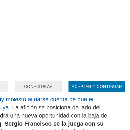
re Sadiq y Karrikaburu
os planes de Sergio Francisco ya dejó, en
on
, una polémica que sacudió a la Real
scos no están por la labor de aguantar
mar Sadiq
tras el verano que ha
l futbolista presionó a la Real Sociedad
 al Valencia, que se negaba a aceptar las
n Sebastián.
Sadiq, por ello, rechazó
 a la Real Sociedad
.
Finalmente el
CONFIGURAR
ACEPTAR Y CONTINUAR
rden de prioridades, por delante de un
y molesto al darse cuenta de que el
suya
. La afición se posiciona de lado del
drá una nueva oportunidad con la baja de
q.
Sergio Francisco se la juega con su