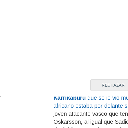
Sergio Francisco elige ent
La disputa por un hueco en l
la pasada lesión de
Oskarss
Sociedad. Los aficionados va
sobre el terreno de juego a
U
protagonizado el nigeriano. E
para que lo dejara marcharse
condiciones del cuadro de Sa
más ofertas que convencían
RECHAZAR
jugador no salió y está, en o
Karrikaburu
que se le vio mu
africano estaba por delante 
joven atacante vasco que ten
Oskarsson, al igual que Sadi