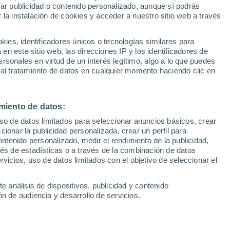
Sel
rar publicidad o contenido personalizado, aunque sí podrás
rikaburu: Sergio Francisco
UEFA Champions League
 la instalación de cookies y acceder a nuestro sitio web a través
Can
Resultados
Clasificacion
Fút
es, identificadores únicos o tecnologías similares para
UEFA Europa League
n este sitio web, las direcciones IP y los identificadores de
1ª 
Resultados
Clasificacion
rsonales en virtud de un interés legítimo, algo a lo que puedes
a de Oskarsson, deberá volver a apoyarse
 al tratamiento de datos en cualquier momento haciendo clic en
uchan por un puesto en la delantera de la
ugna protagonizó una polémica en la que
miento de datos:
nostiarra que mueve el banquillo en busca
uso de datos limitados para seleccionar anuncios básicos, crear
ccionar la publicidad personalizada, crear un perfil para
ontenido personalizado, medir el rendimiento de la publicidad,
vés de estadísticas o a través de la combinación de datos
rvicios, uso de datos limitados con el objetivo de seleccionar el
e análisis de dispositivos, publicidad y contenido
n de audiencia y desarrollo de servicios.