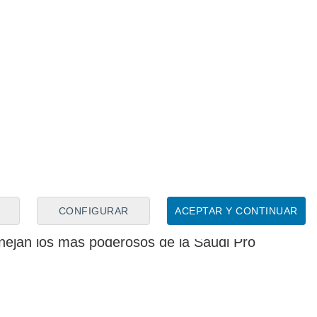
 en regresar a Mestalla, Umar Sadiq
Bundesliga
alemana o de Turquía. Allí
fue
y el Samsunspor, y anteriormente con el
o margen para que dicho interés se pueda
 inscribir a nuevos refuerzos en la Süper
rnes día 12.
s, se echará el telón en otro de los
ondeado al delantero txuri urdin: Arabia
con Al-Ettifaq, que de momento sólo ha
rancés Ahmed Hassan para apuntalar su
CONFIGURAR
ACEPTAR Y CONTINUAR
6 millones de euros en total, muy alejados
nejan los más poderosos de la Saudi Pro