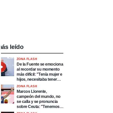
ás leído
ZONA FLASH
De la Fuente se emociona
al recordar su momento
más difícil: "Tenía mujer e
hijos, necesitaba tener
ingresos y volver al
ZONA FLASH
fútbol"
Marcos Llorente,
campeón del mundo, no
se calla y se pronuncia
sobre Ceuta: "Tenemos
que defender nuestro