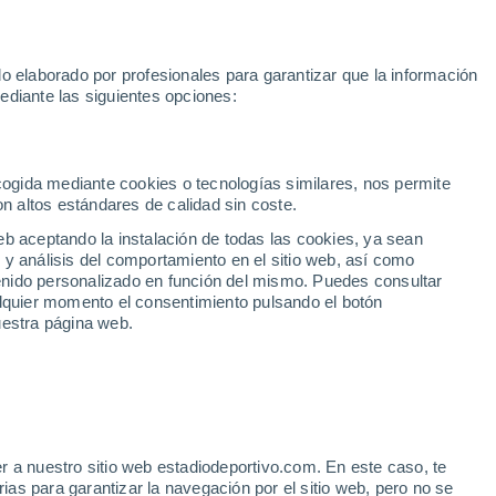
 2030
Haaland
Pedro Porro
Luis de la Fuente
Inter Miami
M
o elaborado por profesionales para garantizar que la información
Fútbol
Motor
Tenis
Baloncest
ediante las siguientes opciones:
Motociclismo
ACB
Portadas
Laliga Hypermotion
Juegos Olímpicos
UEF
Tem
MotoGP
Resultados
Clasificación
Res
Dep
Euroliga
Opinión
Juegos Olímpicos de Invierno
AD Ceuta
Albacete
Cop
ecogida mediante cookies o tecnologías similares, nos permite
on altos estándares de calidad sin coste.
Burgos
Cádiz CF
Res
eb aceptando la instalación de todas las cookies, ya sean
CD Castellón
Celta Fortuna
Mun
 y análisis del comportamiento en el sitio web, así como
Córdoba CF
Eibar
Res
ntenido personalizado en función del mismo. Puedes consultar
alquier momento el consentimiento pulsando el botón
CD Eldense
FC Andorra
Fút
uestra página web.
Girona
Granada CF
Pre
Las Palmas
Leganés
Ser
Mallorca
Oviedo
Fic
Real Sociedad B
Real Valladolid
Sel
Sabadell
Real Sporting
r a nuestro sitio web estadiodeportivo.com. En este caso, te
Mun
salida de Umar Sadiq
as para garantizar la navegación por el sitio web, pero no se
Tenerife
UD Almería