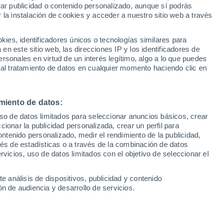
Sel
rar publicidad o contenido personalizado, aunque sí podrás
UEFA Champions League
 la instalación de cookies y acceder a nuestro sitio web a través
Can
o al margen del grupo en una Real
Resultados
Clasificacion
Fút
lida, si bien los mercados en los que
es, identificadores únicos o tecnologías similares para
UEFA Europa League
n este sitio web, las direcciones IP y los identificadores de
1ª 
 de tocar a su fin. La opción de Qatar
Resultados
Clasificacion
rsonales en virtud de un interés legítimo, algo a lo que puedes
 pues además será la última en echar el
 al tratamiento de datos en cualquier momento haciendo clic en
miento de datos:
uso de datos limitados para seleccionar anuncios básicos, crear
ccionar la publicidad personalizada, crear un perfil para
ontenido personalizado, medir el rendimiento de la publicidad,
vés de estadísticas o a través de la combinación de datos
rvicios, uso de datos limitados con el objetivo de seleccionar el
e análisis de dispositivos, publicidad y contenido
n de audiencia y desarrollo de servicios.