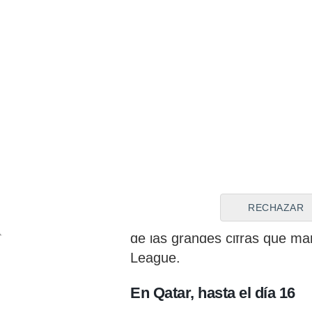
Durante el verano, empeñado
rechazó propuestas de la 
relacionado con el Besiktas 
Trabzonspor.
Pero queda poc
reactivar, pues el plazo para
Lig concluye este próximo vie
Antes incluso, mañana jueve
países desde los que han s
Saudí.
Allí fue relacionado 
firmado al veterano ariete f
RECHAZAR
ataque, invirtiendo apenas 1,
de las grandes cifras que ma
League.
En Qatar, hasta el día 16