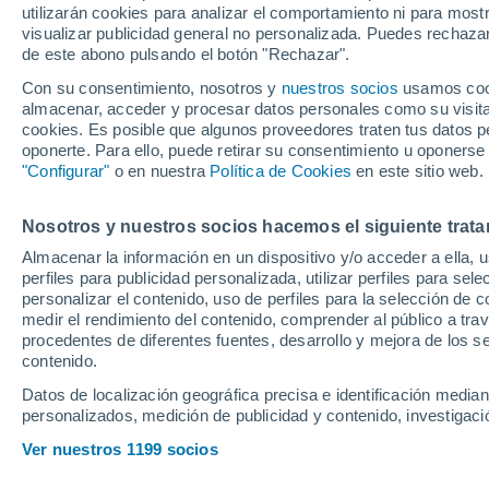
utilizarán cookies para analizar el comportamiento ni para most
visualizar publicidad general no personalizada. Puedes rechazar
de este abono pulsando el botón "Rechazar".
El nigeriano sigue trabajand
Sociedad que aún busca su sa
Con su consentimiento, nosotros y
nuestros socios
usamos cooki
almacenar, acceder y procesar datos personales como su visita e
podría recalar están ya cerca
cookies. Es posible que algunos proveedores traten tus datos pe
sigue siendo la más factible,
oponerte. Para ello, puede retirar su consentimiento u oponerse
"Configurar"
o en nuestra
Política de Cookies
en este sitio web.
telón
Nosotros y nuestros socios hacemos el siguiente trata
Almacenar la información en un dispositivo y/o acceder a ella, 
perfiles para publicidad personalizada, utilizar perfiles para sele
personalizar el contenido, uso de perfiles para la selección de c
medir el rendimiento del contenido, comprender al público a tra
procedentes de diferentes fuentes, desarrollo y mejora de los se
contenido.
Datos de localización geográfica precisa e identificación mediant
personalizados, medición de publicidad y contenido, investigació
Ver nuestros 1199 socios