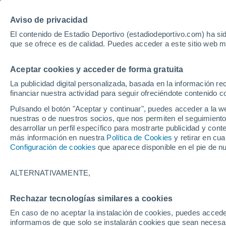
Hoy:
Isco
Mundial
Aviso de privacidad
El contenido de Estadio Deportivo (estadiodeportivo.com) ha sid
que se ofrece es de calidad. Puedes acceder a este sitio web m
Laliga EA Sports
Padel
Clasificación
Resultados
Ciclismo
Aceptar cookies y acceder de forma gratuita
UFC
Alavés
Athletic Club de Bilbao
La publicidad digital personalizada, basada en la información r
financiar nuestra actividad para seguir ofreciéndote contenido c
Atlético de Madrid
FC Barcelona
Pulsando el botón "Aceptar y continuar", puedes acceder a la w
Real Betis
Celta de Vigo
nuestras o de nuestros socios, que nos permiten el seguimiento
Deportivo de A Coruña
Elche
desarrollar un perfil específico para mostrarte publicidad y co
más información en nuestra
Política de Cookies
y retirar en cu
Espanyol
Getafe
Configuración de cookies
que aparece disponible en el pie de n
Levante UD
Málaga CF
Osasuna
Racing de Santander
ALTERNATIVAMENTE,
Rayo Vallecano
Real Madrid
Real Sociedad
Sevilla FC
Rechazar tecnologías similares a cookies
HOME
FÚTBOL
REAL SOCIEDAD
Valencia CF
Villarreal CF
En caso de no aceptar la instalación de cookies, puedes accede
Recta final en la 
informamos de que solo se instalarán cookies que sean necesari