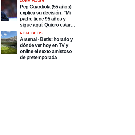
ZONA FLASH
país de delincuentes"
Pep Guardiola (55 años)
explica su decisión: "Mi
padre tiene 95 años y
sigue aquí. Quiero estar
más tiempo con él"
REAL BETIS
Arsenal - Betis: horario y
dónde ver hoy en TV y
online el sexto amistoso
de pretemporada